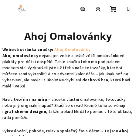
Přejít
na
obsah
Nákupní
Hledat
Přihlášení
Ahoj Omalovánky
košík
Webová stránka značky:
Ahoj Omalovánky
Ahoj omalovánky
nejsou jen velké a ještě větší omalovánkové
plakáty pro děti i dospělé. Tahle značka toho má pod palcem
mnohem víc! Vyzkoušeli jste už třeba naše tetovačky, které si
můžete sami vykreslit? A co adventní kalendáře – jak jinak než na
vybarvení, ale navíc i s úkoly! Nechybí ani
desková hra
, která baví
malé i velké.
Navíc
tvořím i na míru
– chcete vlastní omalovánku, tetovačky
nebo jiný originální nápad? Stačí se ozvat! Kromě toho se věnuji
i
grafickému designu
, takže pokud hledáte pomoc v této oblasti,
ráda pomůžu.
Vykreslování, pohoda, relax a společný čas s dětmi – to jsou
Ahoj