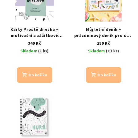
i
d
s
u
p
k
r
t
Karty Prostě dneska –
Můj letní deník –
o
motivační a zážitkové
prázdninový deník pro děti
ů
karty pro děti
Každý den
Vzpomínky, zážitky a letní
d
349 Kč
299 Kč
nový nápad na společný
dobrodružství
Skladem
(1 ks)
Skladem
(>3 ks)
u
čas
k
t
Do košíku
Do košíku
ů