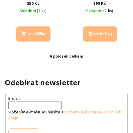
děti
Pro letní nápady,
emocích a sebepoznání
250 Kč
399 Kč
zážitky a vzpomínky
Zábavné aktivity pro
Skladem
(2 ks)
Skladem
(1 ks)
rozvoj sebevědomí
Do košíku
Do košíku
6
položek celkem
O
v
l
á
Odebírat newsletter
d
a
E-mail
c
í
Vložením e-mailu souhlasíte s
podmínkami ochrany osobních
p
údajů
r
v