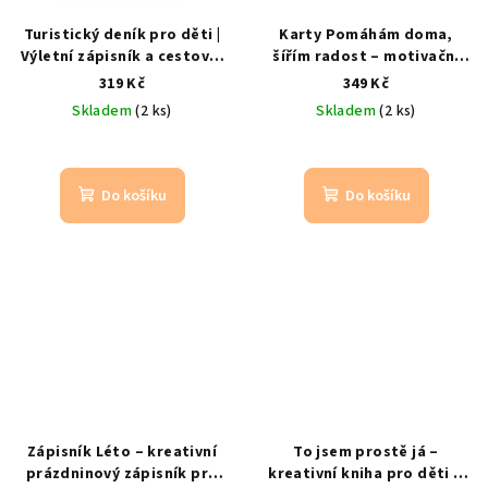
Turistický deník pro děti |
Karty Pomáhám doma,
Výletní zápisník a cestovní
šířím radost – motivační
deník
Uchovejte vzpomínky
karty pro děti
Hravé
319 Kč
349 Kč
na každý výlet
vedení dětí k
Skladem
(2 ks)
Skladem
(2 ks)
samostatnosti
Do košíku
Do košíku
Zápisník Léto – kreativní
To jsem prostě já –
prázdninový zápisník pro
kreativní kniha pro děti o