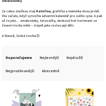
omalovánky
.
Za celou značkou stojí
Kateřina
, grafička a maminka dvou prcků.
Vše začalo, když vytvořila adventní kalendář pro svého syna. A pak
už to jelo… omalovánky, tetovačky, desková hra! Sortiment se
časem trochu mění – stejně jako rostou její děti.
A hlavně, česká tvorba😊
Ř
a
Doporučujeme
Nejlevnější
Nejdražší
z
e
Nejprodávanější
Abecedně
n
í
V
p
ý
r
p
o