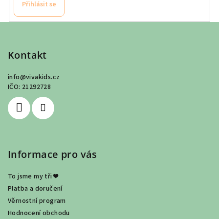
k
Přihlásit se
y
v
Z
ý
á
p
p
Kontakt
i
a
s
info
@
vivakids.cz
u
t
IČO: 21292728
í
Informace pro vás
To jsme my tři ❤
Platba a doručení
Věrnostní program
Hodnocení obchodu