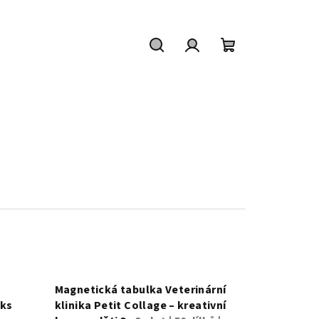
Hledat
Přihlášení
Nákupní
košík
Magnetická tabulka Veterinární
 ks
klinika Petit Collage – kreativní