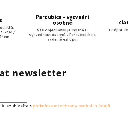
Pardubice - vyzvedni
s
Zla
osobně
roduktů,
Podporuje
Vaši objednávku je možné si
t, který
vyzvednout osobně v Pardubicích na
dětem
výdejně eshopu.
at newsletter
lu souhlasíte s
podmínkami ochrany osobních údajů