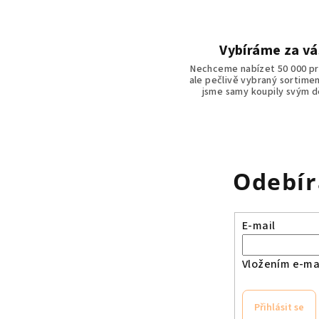
í
p
Vybíráme za vá
r
Nechceme nabízet 50 000 p
v
ale pečlivě vybraný sortimen
jsme samy koupily svým 
k
y
v
ý
p
Odebír
i
s
E-mail
u
Vložením e-mai
Přihlásit se