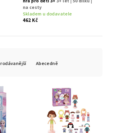
hra pro děti 3+
3+ let | 50 dílků |
na cesty
Skladem u dodavatele
462 Kč
prodávanější
Abecedně