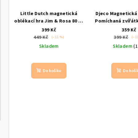
Little Dutch magnetická
Djeco Magnetická
oblékací hra Jim & Rosa 80 ks
Pomíchaná zvířát
od 3 let
dřevěný hr
399 Kč
359 Kč
449 Kč
399 Kč
(–11 %)
(–1
Skladem
Skladem
(1
Do košíku
Do koší