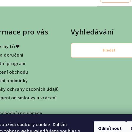
rmace pro vás
Vyhledávání
 my tři ❤
Hledat
 a doručení
tní program
ení obchodu
ní podmínky
ky ochrany osobních údajů
pení od smlouvy a vrácení
bchodní spolupráce
oužívá soubory cookie. Dalším
Odmítnout
m tohoto webu vyjadřujete souhlas s