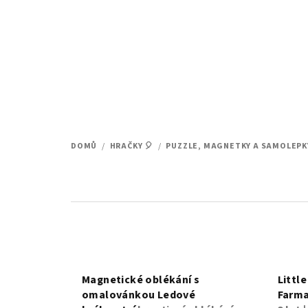
Přejít
na
obsah
DOMŮ
/
HRAČKY 🎈
/
PUZZLE, MAGNETKY A SAMOLEPK
Magnetické oblékání s
Littl
omalovánkou Ledové
Farma