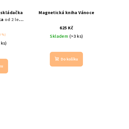
 skládačka
Magnetická kniha Vánoce
ka
od 2 let /
ačka
625 Kč
0 %)
Skladem
(>3 ks)
 ks)
Do košíku
ku