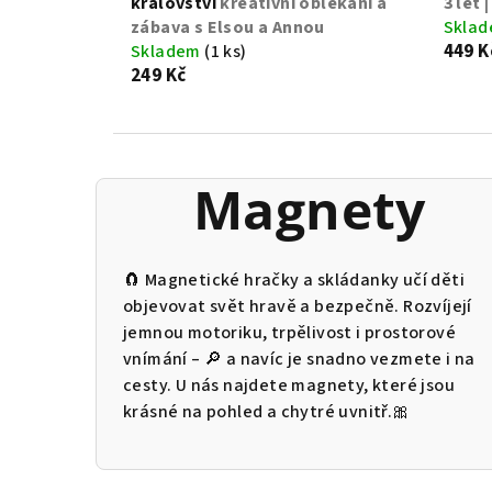
království
kreativní oblékání a
3 let 
zábava s Elsou a Annou
Skla
449 K
Skladem
(1 ks)
249 Kč
Magnety
🧲 Magnetické hračky a skládanky učí děti
objevovat svět hravě a bezpečně. Rozvíjejí
jemnou motoriku, trpělivost i prostorové
vnímání – 🔎 a navíc je snadno vezmete i na
cesty. U nás najdete magnety, které jsou
krásné na pohled a chytré uvnitř.🎀