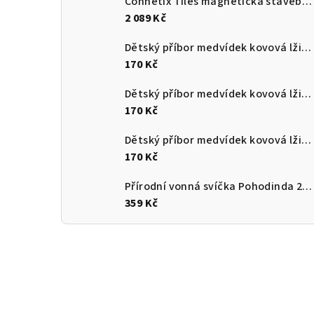
Connetix Tiles magnetická stavebnice Rainbow Duha 102 ks
2 089 Kč
Dětský příbor medvídek kovová lžička a vidlička modrá
170 Kč
Dětský příbor medvídek kovová lžička a vidlička růžová
170 Kč
Dětský příbor medvídek kovová lžička a vidlička béžová
170 Kč
Přírodní vonná svíčka Pohodinda 205 ml – levandule, neroli, mandarinka
359 Kč