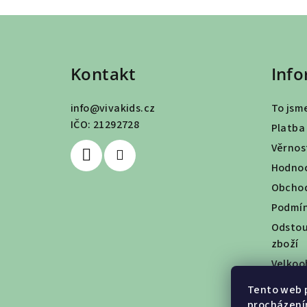
Z
á
Kontakt
Info
p
a
info
@
vivakids.cz
To jsme
t
IČO: 21292728
Platba
Věrnos
í
Hodnoc
Obchod
Podmín
Odstou
zboží
Velkoo
Tento web p
procházení