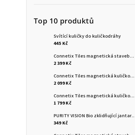
Top 10 produktů
Svítící kuličky do kuličkodráhy
445 Kč
Connetix Tiles magnetická stavebnice Pastel 120 ks
2 399 Kč
Connetix Tiles magnetická kuličková dráha Pastel 106 ks
2 099 Kč
Connetix Tiles magnetická kuličková dráha Rainbow Ball Run 92 ks
1 799 Kč
PURITY VISION Bio zklidňující jantarový olej p
349 Kč