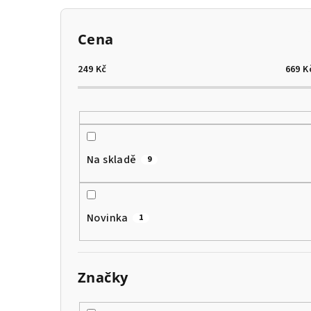
P
Cena
o
s
249
Kč
669
K
t
r
a
Na skladě
9
n
n
Novinka
1
í
p
Značky
a
n