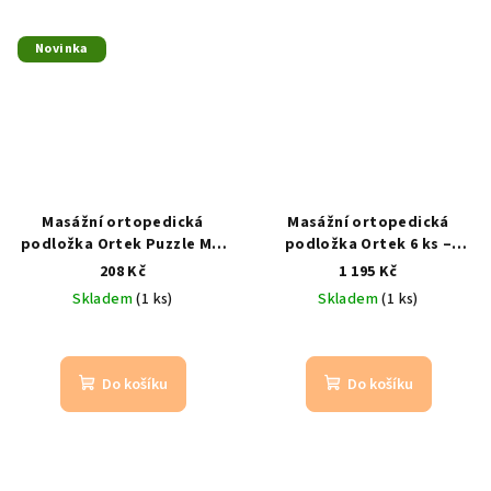
Novinka
Masážní ortopedická
Masážní ortopedická
podložka Ortek Puzzle Mix
podložka Ortek 6 ks –
Pyramidy – 1 modul 26×26
puzzle podložka na nohy
208 Kč
1 195 Kč
cm
1 kus
syté barvy
Skladem
(1 ks)
Skladem
(1 ks)
Do košíku
Do košíku