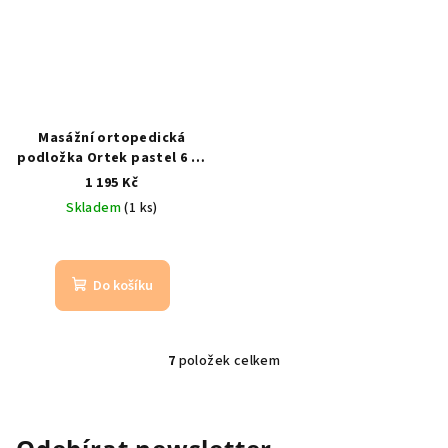
Masážní ortopedická
podložka Ortek pastel 6 ks
– puzzle podložka na nohy
1 195 Kč
pastelová
Skladem
(1 ks)
Do košíku
7
položek celkem
O
v
l
á