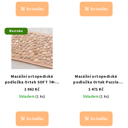
t
Do košíku
Do košíku
ů
Novinka
Masážní ortopedická
Masážní ortopedická
podložka Ortek SOFT 74×44
podložka Ortek Puzzle
cm – přírodní oblázky
Námořní 8 ks – puzzle na
1 062 Kč
1 471 Kč
chodidla
duhové barvy
Skladem
(1 ks)
Skladem
(1 ks)
Do košíku
Do košíku