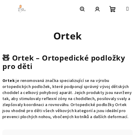
Přejít
na
obsah
Nákupní
Hledat
Přihlášení
Ortek
košík
🧸
Ortek – Ortopedické podložky
pro děti
Ortek
je renomovaná značka specializující se na výrobu
ortopedických podložek, které podporují správný vývoj dětských
chodidel a celkový pohybový aparát.
Jejich produkty jsou navrženy
tak, aby stimulovaly reflexní zóny na chodidlech, posilovaly svaly a
zlepšovaly koordinaci a rovnováhu.
Ortopedické podložky Ortek
jsou vhodné pro děti všech věkových kategorií a jsou ideální pro
prevenci plochých nohou, vbočených kotníků a dalších deformací.