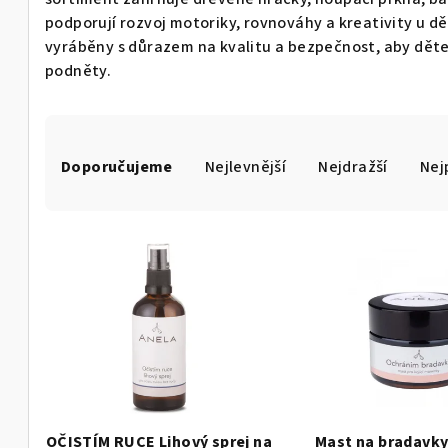
podporují rozvoj motoriky, rovnováhy a kreativity u dě
vyráběny s důrazem na kvalitu a bezpečnost, aby děte
podněty.
Ř
Doporučujeme
Nejlevnější
Nejdražší
Nej
a
z
V
e
ý
n
p
í
i
p
s
r
p
o
OČISTÍM RUCE Lihový sprej na
Mast na bradavky 