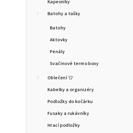
a
Kapesníky
n
Batohy a tašky
n
Batohy
í
Aktovky
p
Penály
a
Svačinové termo boxy
n
Oblečení 👕
e
Kabelky a organizéry
l
Podložky do kočárku
Fusaky a rukávníky
Hrací podložky