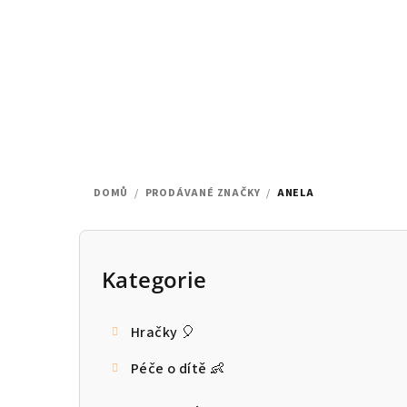
Přejít
na
obsah
DOMŮ
/
PRODÁVANÉ ZNAČKY
/
ANELA
P
o
Kategorie
Přeskočit
kategorie
s
Hračky 🎈
t
Péče o dítě 👶
r