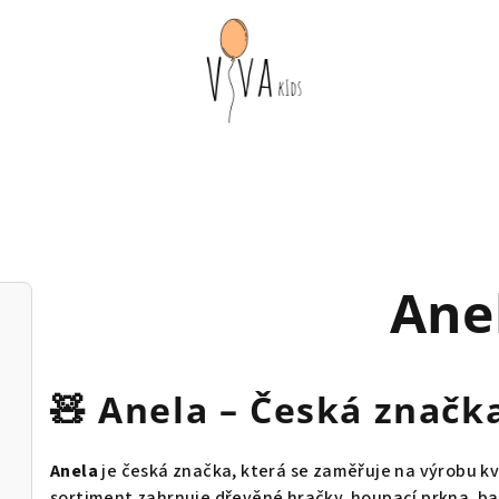
Ane
🧸
Anela – Česká značk
Anela
je česká značka, která se zaměřuje na výrobu kv
sortiment zahrnuje dřevěné hračky, houpací prkna, ba