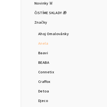
Novinky 🚨
ČISTÍME SKLADY 🎁
Značky
Ahoj Omalovánky
Anela
Baavi
BEABA
Connetix
Craffox
Detoa
Djeco