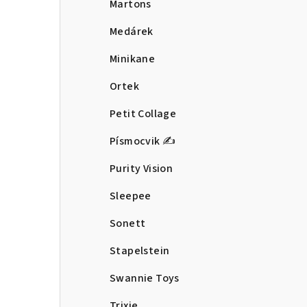
Martons
Medárek
Minikane
Ortek
Petit Collage
Písmocvik ✍️
Purity Vision
Sleepee
Sonett
Stapelstein
Swannie Toys
Trixie