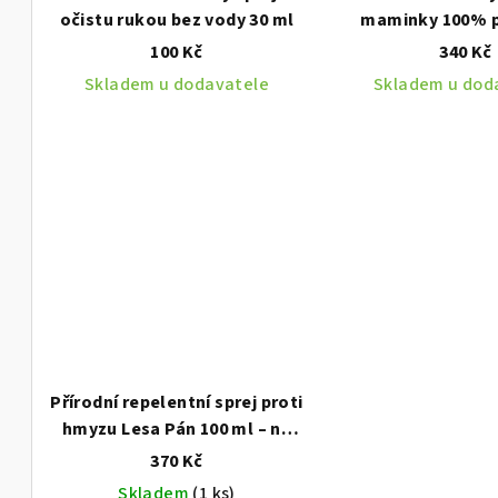
r
očistu rukou bez vody 30 ml
maminky 100% př
d
Ochráním brada
100 Kč
340 Kč
o
u
Skladem u dodavatele
Skladem u dod
d
k
u
t
k
ů
t
ů
Přírodní repelentní sprej proti
hmyzu Lesa Pán 100 ml – na
pokožku i po štípnutí
100 ml
370 Kč
Skladem
(1 ks)