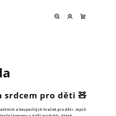
Hledat
Přihlášení
Nákupní
košík
la
a srdcem pro děti
🧸
alitních a bezpečných hraček pro děti.
Jejich
lanční kameny a další produkty, které