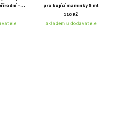
írodní –
pro kojící maminky 5 ml
vky
30 ml
110 Kč
avatele
Skladem u dodavatele