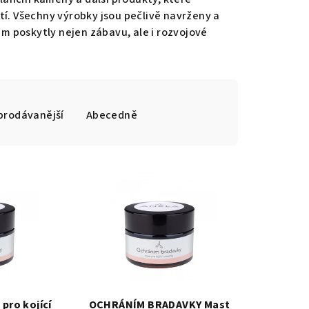
tí.
Všechny výrobky jsou pečlivě navrženy a
m poskytly nejen zábavu, ale i rozvojové
prodávanější
Abecedně
pro kojící
OCHRÁNÍM BRADAVKY Mast