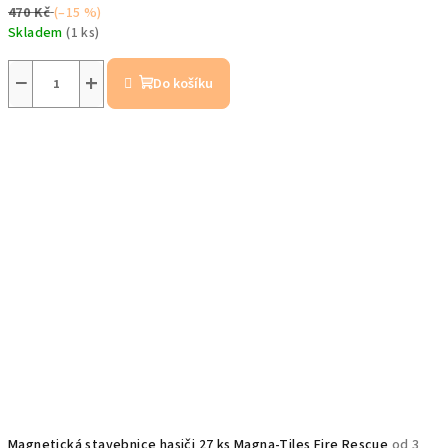
470 Kč
(–15 %)
Skladem
(1 ks)
−
+
Do košíku
Magnetická stavebnice hasiči 27 ks Magna-Tiles Fire Rescue
od 3