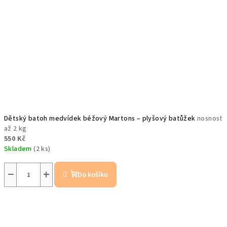
Dětský batoh medvídek béžový Martons – plyšový batůžek
nosnost
až 2 kg
550 Kč
Skladem
(2 ks)
−
+
Do košíku