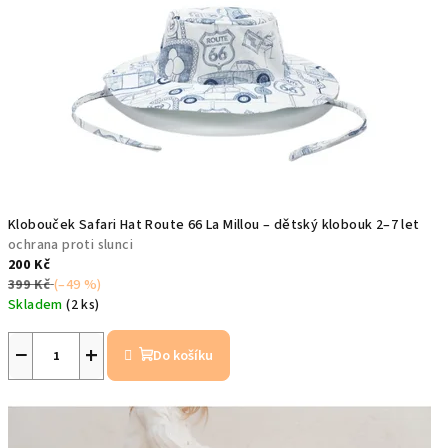
Klobouček Safari Hat Route 66 La Millou – dětský klobouk 2–7 let
ochrana proti slunci
200 Kč
399 Kč
(–49 %)
Skladem
(2 ks)
−
+
Do košíku