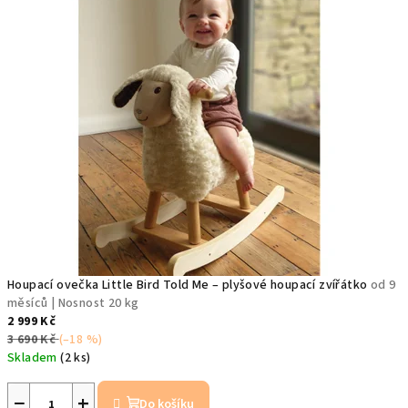
Houpací ovečka Little Bird Told Me – plyšové houpací zvířátko
od 9
měsíců | Nosnost 20 kg
2 999 Kč
3 690 Kč
(–18 %)
Skladem
(2 ks)
−
+
Do košíku