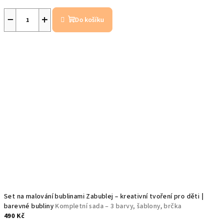
−
+
Do košíku
Set na malování bublinami Zabublej – kreativní tvoření pro děti |
barevné bubliny
Kompletní sada – 3 barvy, šablony, brčka
490 Kč