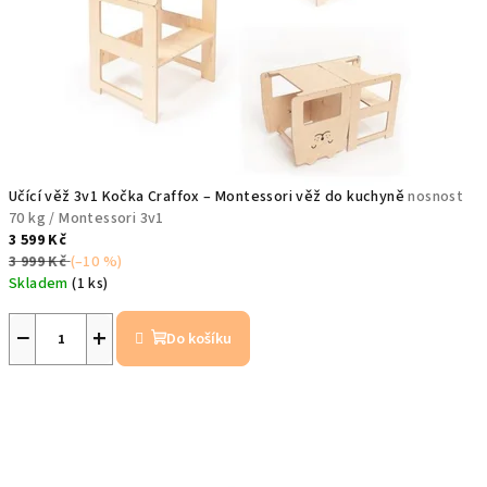
Učící věž 3v1 Kočka Craffox – Montessori věž do kuchyně
nosnost
70 kg / Montessori 3v1
3 599 Kč
3 999 Kč
(–10 %)
Skladem
(1 ks)
−
+
Do košíku