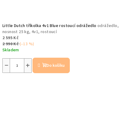
Little Dutch tříkolka 4v1 Blue rostoucí odrážedlo
odrážedlo,
nosnost 25 kg, 4v1, rostoucí
2 595 Kč
2 990 Kč
(–13 %)
Skladem
−
+
Do košíku