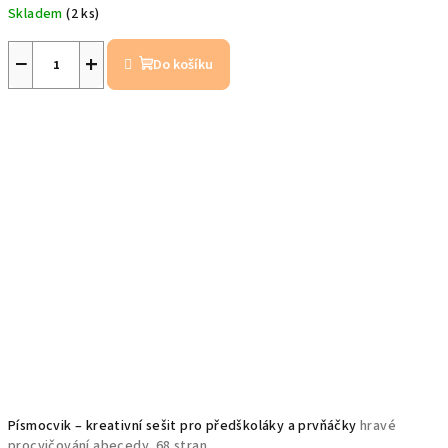
Skladem
(2 ks)
−
+
Do košíku
Písmocvik – kreativní sešit pro předškoláky a prvňáčky
hravé
procvičování abecedy, 68 stran