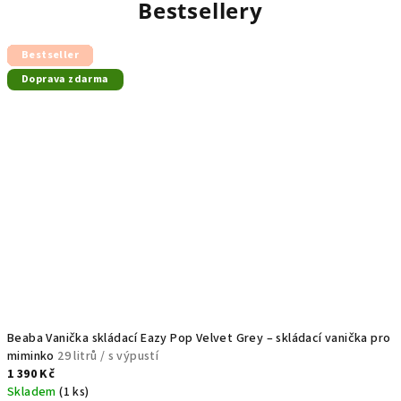
Bestsellery
Bestseller
Bestseller
Bestseller
Bestseller
Bestseller
Bestseller
Bestseller
Bestseller
Bestseller
Bestseller
Bestseller
Bestseller
Bestseller
Doprava zdarma
Beaba Vanička skládací Eazy Pop Velvet Grey – skládací vanička pro
miminko
29 litrů / s výpustí
1 390 Kč
Skladem
(1 ks)