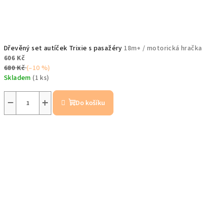
Dřevěný set autíček Trixie s pasažéry
18m+ / motorická hračka
606 Kč
680 Kč
(–10 %)
Skladem
(1 ks)
−
+
Do košíku