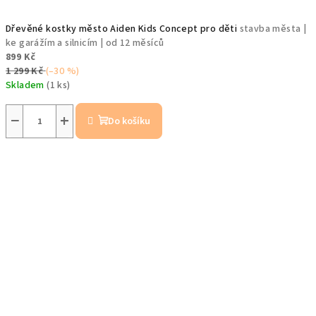
Dřevěné kostky město Aiden Kids Concept pro děti
stavba města |
ke garážím a silnicím | od 12 měsíců
899 Kč
1 299 Kč
(–30 %)
Skladem
(1 ks)
−
+
Do košíku