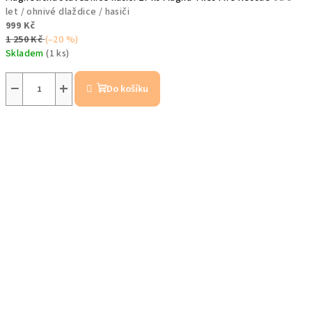
let / ohnivé dlaždice / hasiči
999 Kč
1 250 Kč
(–20 %)
Skladem
(1 ks)
−
+
Do košíku