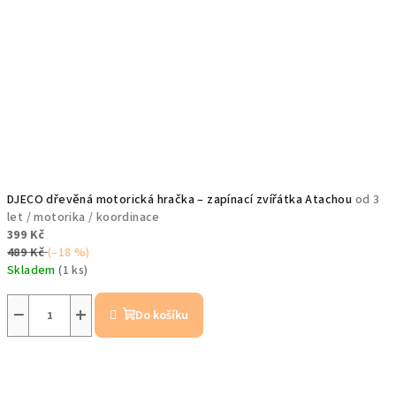
DJECO dřevěná motorická hračka – zapínací zvířátka Atachou
od 3
let / motorika / koordinace
399 Kč
489 Kč
(–18 %)
Skladem
(1 ks)
−
+
Do košíku