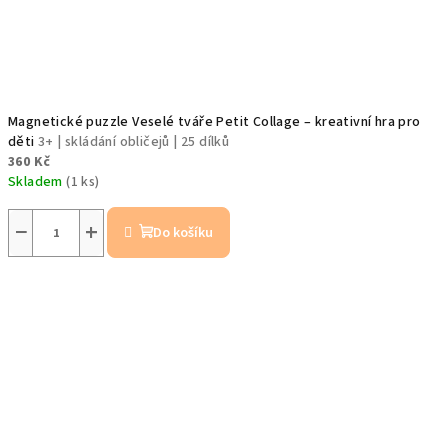
Magnetické puzzle Veselé tváře Petit Collage – kreativní hra pro
děti
3+ | skládání obličejů | 25 dílků
360 Kč
Skladem
(1 ks)
−
+
Do košíku