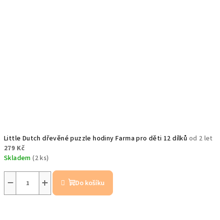
Little Dutch dřevěné puzzle hodiny Farma pro děti 12 dílků
od 2 let
279 Kč
Skladem
(2 ks)
−
+
Do košíku