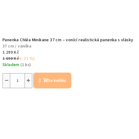
Panenka Chléa Minikane 37 cm – vonící realistická panenka s vlásky
37 cm / vanilka
1 299 Kč
1 690 Kč
(–23 %)
Skladem
(1 ks)
−
+
Do košíku