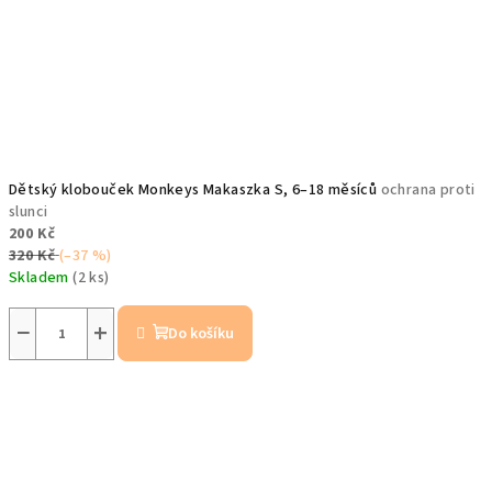
Dětský klobouček Monkeys Makaszka S, 6–18 měsíců
ochrana proti
slunci
200 Kč
320 Kč
(–37 %)
Skladem
(2 ks)
−
+
Do košíku