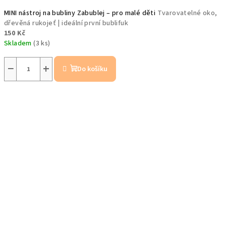
MINI nástroj na bubliny Zabublej – pro malé děti
Tvarovatelné oko,
dřevěná rukojeť | ideální první bublifuk
150 Kč
Skladem
(3 ks)
−
+
Do košíku