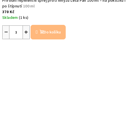
Přírodní repelentní sprej proti hmyzu Lesa Pán 100 ml – na pokožku i
po štípnutí
100 ml
370 Kč
Skladem
(1 ks)
−
+
Do košíku