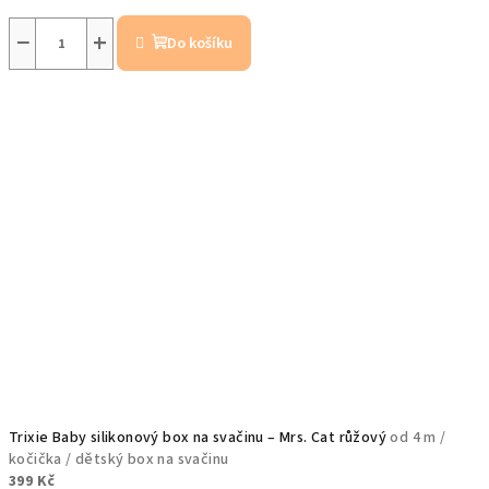
−
+
Do košíku
Trixie Baby silikonový box na svačinu – Mrs. Cat růžový
od 4 m /
kočička / dětský box na svačinu
399 Kč