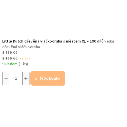
Little Dutch dřevěná vláčkodráha s městem XL – 100 dílů
velká
dřevěná vláčkodráha
1 999 Kč
2 169 Kč
(–7 %)
Skladem
(1 ks)
−
+
Do košíku