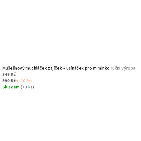
Mušelínový muchláček zajíček – usínáček pro miminko
ruční výroba
349 Kč
390 Kč
(–10 %)
Skladem
(>3 ks)