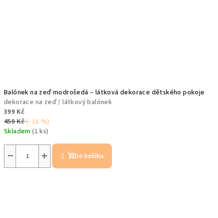
Balónek na zeď modrošedá – látková dekorace dětského pokoje
dekorace na zeď / látkový balónek
399 Kč
450 Kč
(–11 %)
Skladem
(1 ks)
−
+
Do košíku