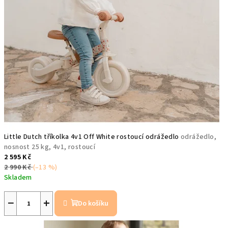
Little Dutch tříkolka 4v1 Off White rostoucí odrážedlo
odrážedlo,
nosnost 25 kg, 4v1, rostoucí
2 595 Kč
2 990 Kč
(–13 %)
Skladem
−
+
Do košíku