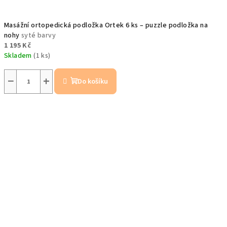
Masážní ortopedická podložka Ortek 6 ks – puzzle podložka na
nohy
syté barvy
1 195 Kč
Skladem
(1 ks)
−
+
Do košíku