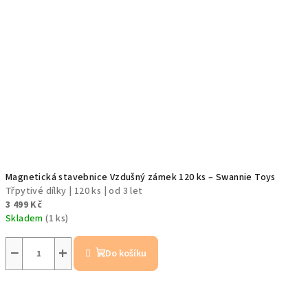
Magnetická stavebnice Vzdušný zámek 120 ks – Swannie Toys
Třpytivé dílky | 120 ks | od 3 let
3 499 Kč
Skladem
(1 ks)
−
+
Do košíku