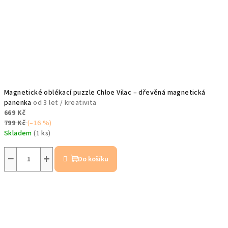
Magnetické oblékací puzzle Chloe Vilac – dřevěná magnetická
panenka
od 3 let / kreativita
669 Kč
799 Kč
(–16 %)
Skladem
(1 ks)
−
+
Do košíku