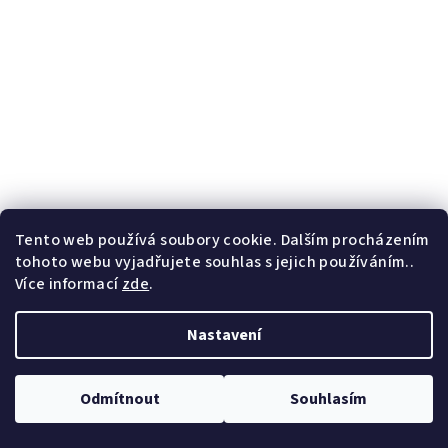
Tento web používá soubory cookie. Dalším procházením
tohoto webu vyjadřujete souhlas s jejich používáním..
Více informací
zde
.
LONDJI snímatelné samolepky Město pro děti
150 ks samolepek | na
cesty | od 3 let
250 Kč
Nastavení
Skladem
(1 ks)
−
+
Do košíku
Odmítnout
Souhlasím