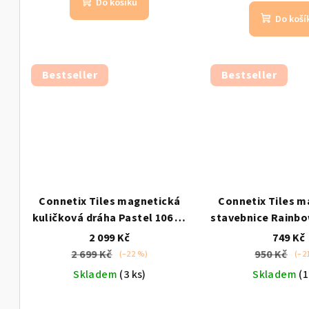
Do košíku
Do koší
Bestseller
Bestseller
Connetix Tiles magnetická
Connetix Tiles m
kuličková dráha Pastel 106 ks
stavebnice Rainbo
kompatibilní s MAGNA-TILES |
24 ks
Mini / od
2 099 Kč
749 Kč
od 3 let
kompatibilní s M
2 699 Kč
950 Kč
(–22 %)
(–2
Skladem
(3 ks)
Skladem
(1