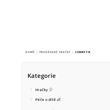
Přejít
na
obsah
DOMŮ
/
PRODÁVANÉ ZNAČKY
/
CONNETIX
P
o
Kategorie
Přeskočit
kategorie
s
Hračky 🎈
t
Péče o dítě 👶
r