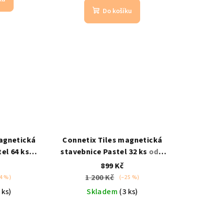
Do košíku
agnetická
Connetix Tiles magnetická
el 64 ks
stavebnice Pastel 32 ks
od 3
netická
let / kompatibilní s Magna
č
899 Kč
kreativní
Tiles
1 200 Kč
4 %)
(–25 %)
 ks)
Skladem
(3 ks)