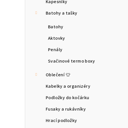
a
Kapesníky
n
Batohy a tašky
n
Batohy
í
Aktovky
p
Penály
a
Svačinové termo boxy
n
Oblečení 👕
e
Kabelky a organizéry
l
Podložky do kočárku
Fusaky a rukávníky
Hrací podložky