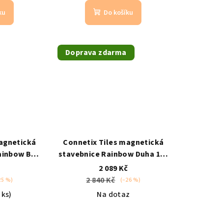
ku
Do košíku
Doprava zdarma
agnetická
Connetix Tiles magnetická
ainbow Ball
stavebnice Rainbow Duha 102
3 let /
ks
kompatibilní s Magna-
č
2 089 Kč
AGNA-TILES
Tiles / od 3 let
2 840 Kč
25 %)
(–26 %)
 ks)
Na dotaz