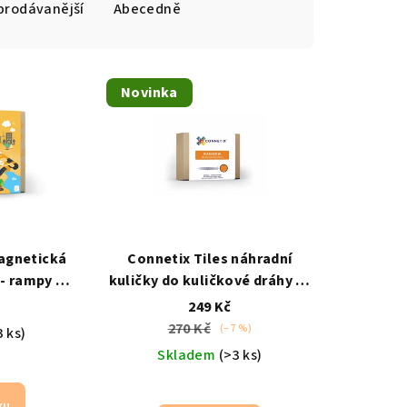
prodávanější
Abecedně
Novinka
agnetická
Connetix Tiles náhradní
 - rampy a
kuličky do kuličkové dráhy 12
ní silnic a
ks duhové
originální
č
249 Kč
 autíčka
příslušenství
270 Kč
(–7 %)
3 ks)
Skladem
(>3 ks)
ku