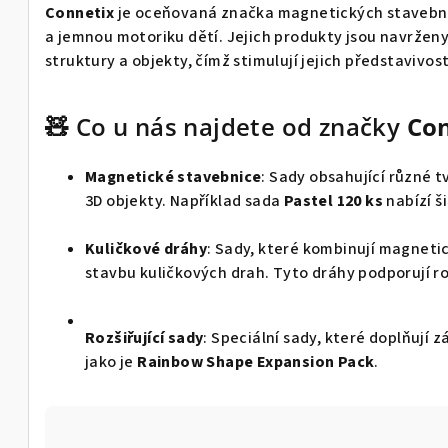
Connetix
je oceňovaná značka magnetických stavebnic,
a jemnou motoriku dětí.
Jejich produkty jsou navržen
struktury a objekty, čímž stimulují jejich představivos
🧸 Co u nás najdete od značky
Con
Magnetické stavebnice
:
Sady obsahující různé t
3D objekty.
Například sada
Pastel 120 ks
nabízí š
Kuličkové dráhy
:
Sady, které kombinují magnetic
stavbu kuličkových drah.
Tyto dráhy podporují r
Rozšiřující sady
:
Speciální sady, které doplňují 
jako je
Rainbow Shape Expansion Pack
.
Ř