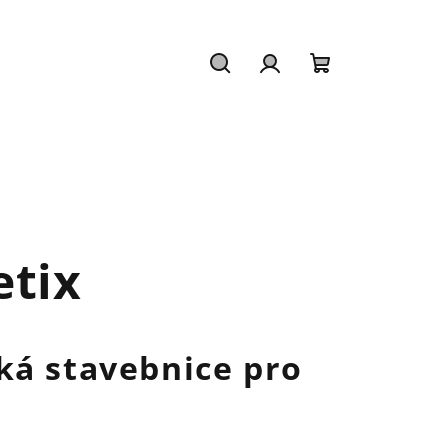
Hledat
Přihlášení
Nákupní
košík
tix
ká stavebnice pro