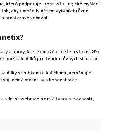
 která podporuje kreativitu, logické myšlení
y tak, aby umožnily dětem vytvářet různé
t a prostorové vnímání.
netix
?
vary a barvy, které umožňují dětem stavět 2D i
irokou škálu dílků pro tvorbu různých struktur.
ké dílky s trubkami a kuličkami, umožňující
ozvoj jemné motoriky a koncentrace.
základní stavebnice o nové tvary a možnosti,