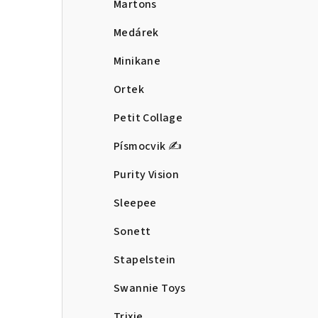
Martons
Medárek
Minikane
Ortek
Petit Collage
Písmocvik ✍️
Purity Vision
Sleepee
Sonett
Stapelstein
Swannie Toys
Trixie