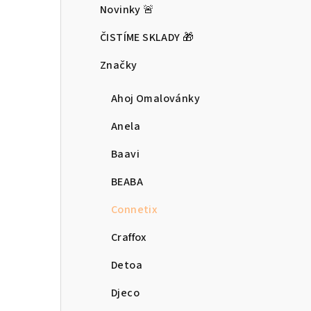
Novinky 🚨
ČISTÍME SKLADY 🎁
Značky
Ahoj Omalovánky
Anela
Baavi
BEABA
Connetix
Craffox
Detoa
Djeco