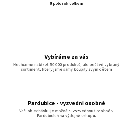
9
položek celkem
O
v
l
á
d
a
c
í
Vybíráme za vás
p
Nechceme nabízet 50 000 produktů, ale pečlivě vybraný
r
sortiment, který jsme samy koupily svým dětem
v
k
y
v
ý
Pardubice - vyzvedni osobně
p
Vaši objednávku je možné si vyzvednout osobně v
i
Pardubicích na výdejně eshopu.
s
u