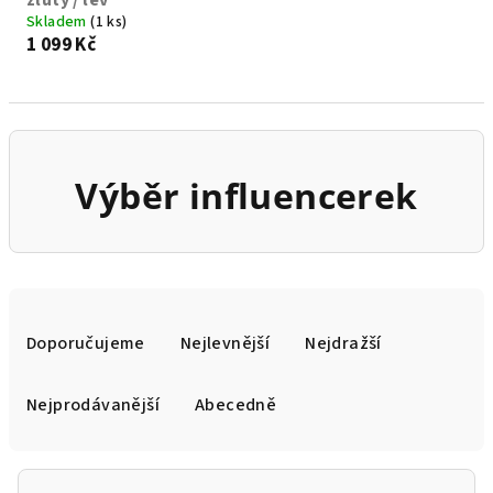
žlutý / lev
Skladem
(1 ks)
1 099 Kč
Výběr influencerek
Ř
a
Doporučujeme
Nejlevnější
Nejdražší
z
e
Nejprodávanější
Abecedně
n
í