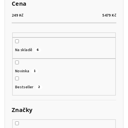
p
Cena
r
o
249
Kč
5479
Kč
d
u
k
t
Na skladě
6
ů
Novinka
1
Bestseller
2
Značky