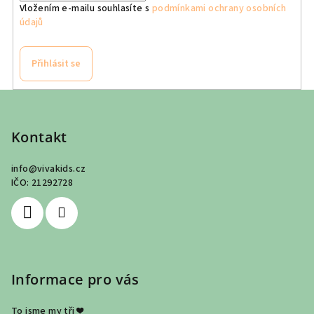
Vložením e-mailu souhlasíte s
podmínkami ochrany osobních
údajů
Přihlásit se
Z
á
p
Kontakt
a
info
@
vivakids.cz
t
IČO: 21292728
í
Informace pro vás
To jsme my tři ❤