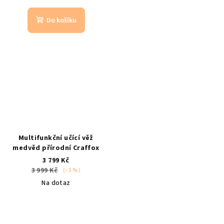
Do košíku
Multifunkční učící věž
medvěd přírodní Craffox
3 799 Kč
3 999 Kč
(–5 %)
Na dotaz