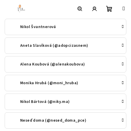
Přejít
na
obsah
Nákupní
Hledat
Přihlášení
Nikol Švantnerová
košík
Aneta Slavíková (@adopcizasnem)
Alena Koubová (@alenakoubova)
Monika Hrubá (@moni_hruba)
Nikol Bártová (@niky.ma)
Neseď doma (@nesed_doma_pce)