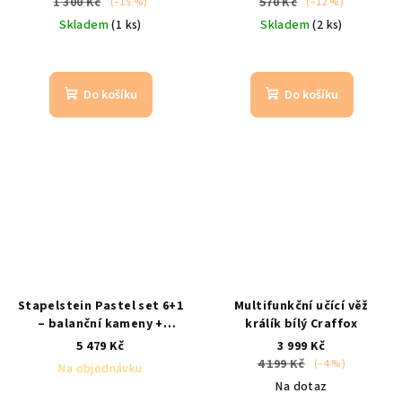
1 300 Kč
570 Kč
(–15 %)
(–12 %)
Skladem
(1 ks)
Skladem
(2 ks)
Do košíku
Do košíku
Stapelstein Pastel set 6+1
Multifunkční učící věž
– balanční kameny +
králík bílý Craffox
balanční deska Confetti
5 479 Kč
3 999 Kč
board
od 1 roku / nosnost
4 199 Kč
(–4 %)
Na objednávku
až 180 kg
Na dotaz