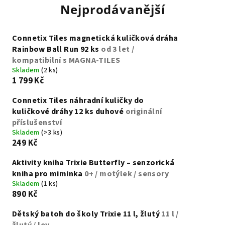
Nejprodávanější
Connetix Tiles magnetická kuličková dráha
Rainbow Ball Run 92 ks
od 3 let /
kompatibilní s MAGNA-TILES
Skladem
(2 ks)
1 799 Kč
Connetix Tiles náhradní kuličky do
kuličkové dráhy 12 ks duhové
originální
příslušenství
Skladem
(>3 ks)
249 Kč
Aktivity kniha Trixie Butterfly – senzorická
kniha pro miminka
0+ / motýlek / sensory
Skladem
(1 ks)
890 Kč
Dětský batoh do školy Trixie 11 l, žlutý
11 l /