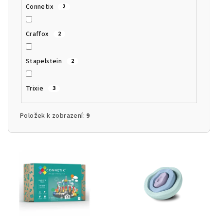
Connetix
2
Craffox
2
Stapelstein
2
Trixie
3
Položek k zobrazení:
9
V
ý
p
i
s
p