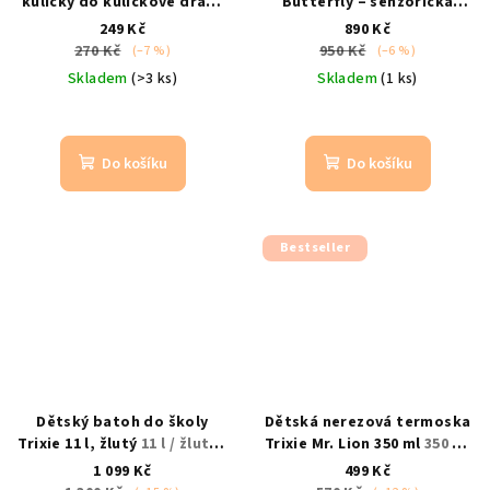
kuličky do kuličkové dráhy
Butterfly – senzorická
12 ks duhové
originální
kniha pro miminka
0+ /
249 Kč
890 Kč
příslušenství
motýlek / sensory
270 Kč
950 Kč
(–7 %)
(–6 %)
Skladem
(>3 ks)
Skladem
(1 ks)
Do košíku
Do košíku
Bestseller
Dětský batoh do školy
Dětská nerezová termoska
Trixie 11 l, žlutý
11 l / žlutý /
Trixie Mr. Lion 350 ml
350 ml
lev
/ nerezová / Mr. Lion
1 099 Kč
499 Kč