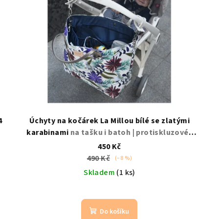
4
Úchyty na kočárek La Millou bílé se zlatými
karabinami
na tašku i batoh | protiskluzové |
sada 2 ks
450 Kč
490 Kč
(–8 %)
Skladem
(1 ks)
Do košíku