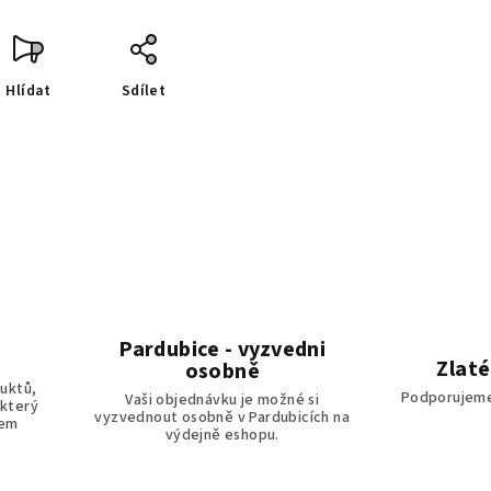
Hlídat
Sdílet
Pardubice - vyzvedni
Zlaté
osobně
uktů,
Podporujeme
Vaši objednávku je možné si
 který
vyzvednout osobně v Pardubicích na
tem
výdejně eshopu.