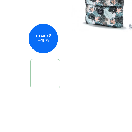
1 160 Kč
–49 %