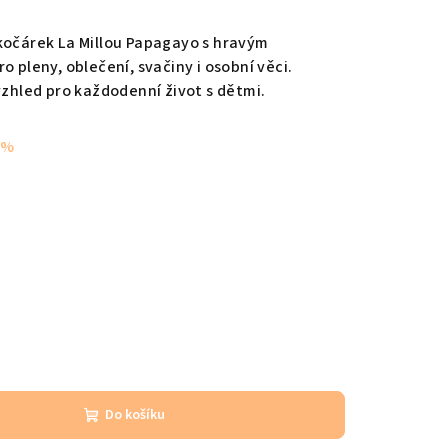
kočárek La Millou Papagayo s hravým
o pleny, oblečení, svačiny i osobní věci.
vzhled pro každodenní život s dětmi.
 %
Do košíku