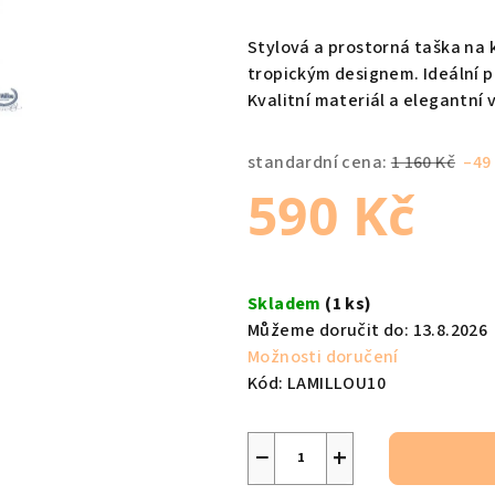
hodnocení
produktu
Stylová a prostorná taška na 
je
tropickým designem. Ideální pr
0,0
Kvalitní materiál a elegantní 
z
5
standardní cena:
1 160 Kč
–49
hvězdiček.
590 Kč
Měrná
cena:
Skladem
(1 ks)
Můžeme doručit do:
13.8.2026
Možnosti doručení
Kód:
LAMILLOU10
−
+