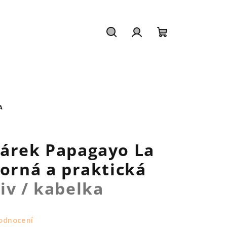
Hledat
Přihlášení
Nákupní
košík
A
čárek Papagayo La
torná a praktická
iv / kabelka
odnocení