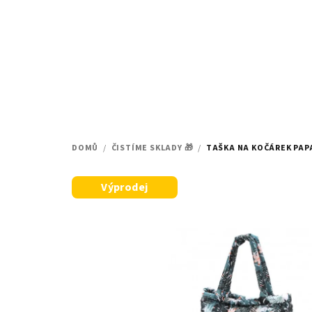
Přejít
na
obsah
DOMŮ
/
ČISTÍME SKLADY 🎁
/
TAŠKA NA KOČÁREK PAP
Výprodej