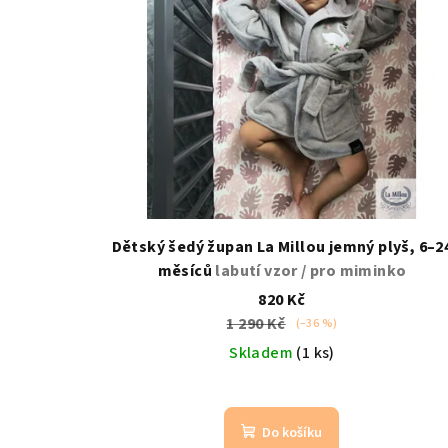
Dětský šedý župan La Millou jemný plyš, 6–2
měsíců
labutí vzor / pro miminko
820 Kč
1 290 Kč
(–36 %)
Skladem
(1 ks)
Do košíku