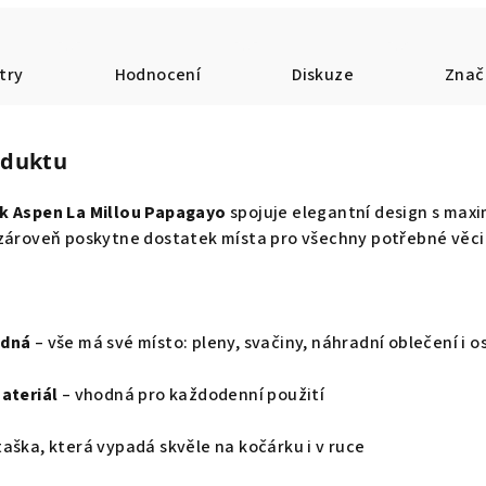
try
Hodnocení
Diskuze
Znač
oduktu
k Aspen La Millou Papagayo
spojuje elegantní design s maxi
 zároveň poskytne dostatek místa pro všechny potřebné věci
edná
– vše má své místo: pleny, svačiny, náhradní oblečení i o
materiál
– vhodná pro každodenní použití
taška, která vypadá skvěle na kočárku i v ruce