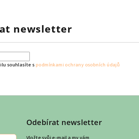
at newsletter
lu souhlasíte s
podmínkami ochrany osobních údajů
Odebírat newsletter
Vložte svůj e-mail a my vám