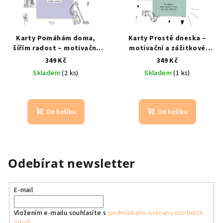
Karty Pomáhám doma,
Karty Prostě dneska –
šířím radost – motivační
motivační a zážitkové
karty pro děti
Hravé
karty pro děti
Každý den
349 Kč
349 Kč
vedení dětí k
nový nápad na společný
Skladem
(2 ks)
Skladem
(1 ks)
samostatnosti
čas
Do košíku
Do košíku
Odebírat newsletter
E-mail
Vložením e-mailu souhlasíte s
podmínkami ochrany osobních