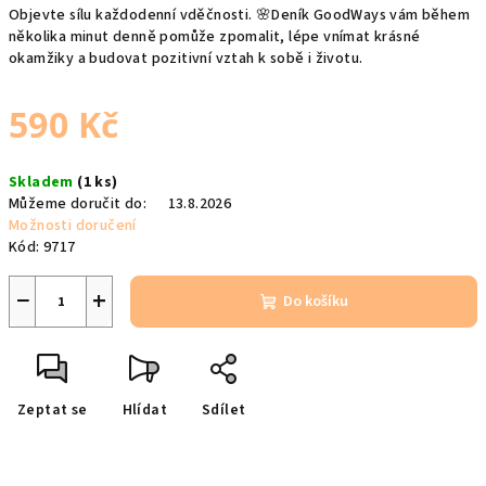
Objevte sílu každodenní vděčnosti. 🌸Deník GoodWays vám během
několika minut denně pomůže zpomalit, lépe vnímat krásné
okamžiky a budovat pozitivní vztah k sobě i životu.
590 Kč
Měrná
Skladem
(1 ks)
cena:
Můžeme doručit do:
13.8.2026
Možnosti doručení
Kód:
9717
−
+
Do košíku
Zeptat se
Hlídat
Sdílet