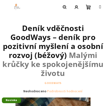
Přejít
na
obsah
Nákupní
Hledat
Přihlášení
Deník vděčnosti
košík
GoodWays – deník pro
pozitivní myšlení a osobní
rozvoj (béžový)
Malými
krůčky ke spokojenějšímu
životu
GOODWAYS
Průměrné
Neohodnoceno
Podrobnosti hodnocení
hodnocení
Novinka
produktu
je