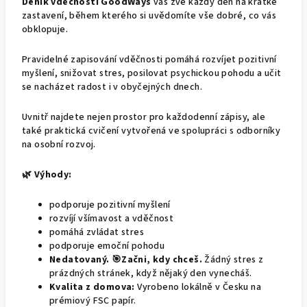
Deník vděčnosti GoodWays
vás zve každý den na krátké
zastavení, během kterého si uvědomíte vše dobré, co vás
obklopuje.
Pravidelné zapisování vděčnosti pomáhá rozvíjet pozitivní
myšlení, snižovat stres, posilovat psychickou pohodu a učit
se nacházet radost i v obyčejných dnech.
Uvnitř najdete nejen prostor pro každodenní zápisy, ale
také praktická cvičení vytvořená ve spolupráci s odborníky
na osobní rozvoj.
🌿 Výhody:
podporuje pozitivní myšlení
rozvíjí všímavost a vděčnost
pomáhá zvládat stres
podporuje emoční pohodu
Nedatovaný. 🎯Začni, kdy chceš.
Žádný stres z
prázdných stránek, když nějaký den vynecháš.
Kvalita z domova:
Vyrobeno lokálně v Česku na
prémiový FSC papír.