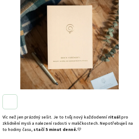
0,0
z
5
hvězdiček.
Víc než jen prázdný sešit. Je to tvůj nový každodenní
rituál
pro
zklidnění mysli a nalezení radosti v maličkostech. Nepotřebuješ na
to hodiny času,
stačí 5 minut denně.
💛