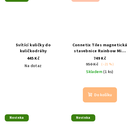
Svítící kuličky do
Connetix Tiles magnetická
kuličkodráhy
stavebnice Rainbow Mini
Pack 24 ks
Mini / od 3 let /
445 Kč
749 Kč
kompatibilní s Magna Tiles
950 Kč
(–21 %)
Na dotaz
Skladem
(1 ks)
Do košíku
Novinka
Novinka