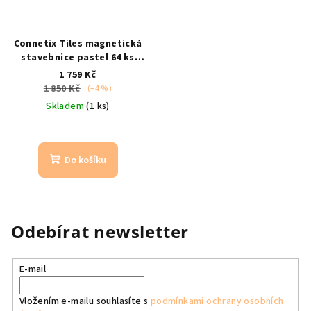
Connetix Tiles magnetická
stavebnice pastel 64 ks
pastelová magnetická
1 759 Kč
stavebnice pro kreativní
1 850 Kč
(–4 %)
tvoření
Skladem
(1 ks)
Do košíku
Odebírat newsletter
E-mail
Vložením e-mailu souhlasíte s
podmínkami ochrany osobních