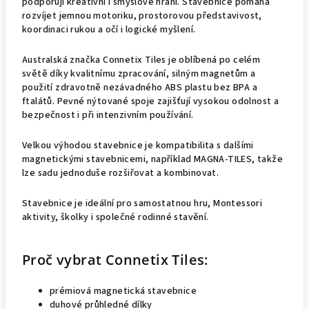
podporují kreativní i smyslové hraní. Stavebnice pomáhá
rozvíjet jemnou motoriku, prostorovou představivost,
koordinaci rukou a očí i logické myšlení.
Australská značka Connetix Tiles je oblíbená po celém
světě díky kvalitnímu zpracování, silným magnetům a
použití zdravotně nezávadného ABS plastu bez BPA a
ftalátů. Pevné nýtované spoje zajišťují vysokou odolnost a
bezpečnost i při intenzivním používání.
Velkou výhodou stavebnice je kompatibilita s dalšími
magnetickými stavebnicemi, například MAGNA-TILES, takže
lze sadu jednoduše rozšiřovat a kombinovat.
Stavebnice je ideální pro samostatnou hru, Montessori
aktivity, školky i společné rodinné stavění.
Proč vybrat Connetix Tiles:
prémiová magnetická stavebnice
duhové průhledné dílky