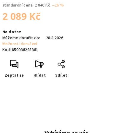
standardní cena:
2 840 Kč
–26 %
2 089 Kč
Měrná
Na dotaz
cena:
Můžeme doručit do:
28.8.2026
Možnosti doručení
Kód:
850036293361
Zeptat se
Hlídat
Sdílet