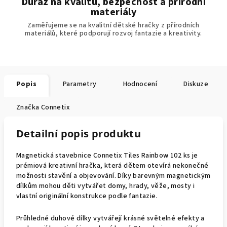
Důraz na kvalitu, bezpečnost a přírodní
materiály
Zaměřujeme se na kvalitní dětské hračky z přírodních
materiálů, které podporují rozvoj fantazie a kreativity.
Popis
Parametry
Hodnocení
Diskuze
Značka
Connetix
Detailní popis produktu
Magnetická stavebnice Connetix Tiles Rainbow 102 ks je
prémiová kreativní hračka, která dětem otevírá nekonečné
možnosti stavění a objevování. Díky barevným magnetickým
dílkům mohou děti vytvářet domy, hrady, věže, mosty i
vlastní originální konstrukce podle fantazie.
Průhledné duhové dílky vytvářejí krásné světelné efekty a