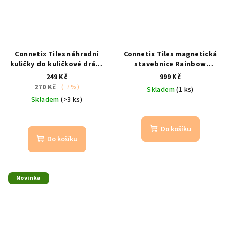
Connetix Tiles náhradní
Connetix Tiles magnetická
kuličky do kuličkové dráhy
stavebnice Rainbow
12 ks duhové
originální
Motion Pack 24 ks
Mini / od
249 Kč
999 Kč
příslušenství
3 let / duhová
270 Kč
(–7 %)
Skladem
(1 ks)
Skladem
(>3 ks)
Do košíku
Do košíku
Novinka