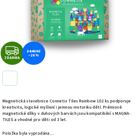
hvězdiček.
Z
2 840 Kč
–26 %
ZDARMA
D
A
R
M
Magnetická stavebnice Connetix Tiles Rainbow 102 ks podporuje
kreativitu, logické myšlení i jemnou motoriku dětí. Prémiové
A
magnetické dílky v duhových barvách jsou kompatibilní s MAGNA-
TILES a vhodné pro děti od 3 let.
Položka byla vyprodána…