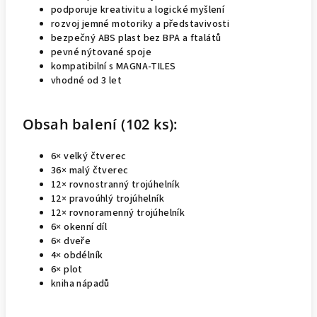
podporuje kreativitu a logické myšlení
rozvoj jemné motoriky a představivosti
bezpečný ABS plast bez BPA a ftalátů
pevné nýtované spoje
kompatibilní s MAGNA-TILES
vhodné od 3 let
Obsah balení (102 ks):
6× velký čtverec
36× malý čtverec
12× rovnostranný trojúhelník
12× pravoúhlý trojúhelník
12× rovnoramenný trojúhelník
6× okenní díl
6× dveře
4× obdélník
6× plot
kniha nápadů