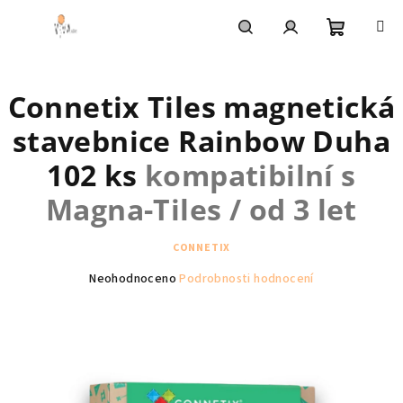
Přejít
na
obsah
Nákupní
Hledat
Přihlášení
Connetix Tiles magnetická
košík
stavebnice Rainbow Duha
102 ks
kompatibilní s
Magna-Tiles / od 3 let
CONNETIX
Průměrné
Neohodnoceno
Podrobnosti hodnocení
hodnocení
produktu
je
0,0
z
5