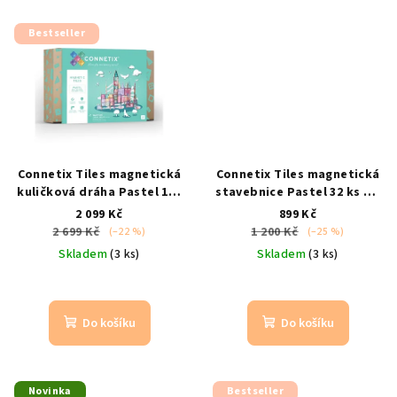
z
5
Bestseller
hvězdiček.
Connetix Tiles magnetická
Connetix Tiles magnetická
kuličková dráha Pastel 106
stavebnice Pastel 32 ks
od
ks
kompatibilní s MAGNA-
3 let / kompatibilní s
2 099 Kč
899 Kč
TILES | od 3 let
Magna Tiles
2 699 Kč
1 200 Kč
(–22 %)
(–25 %)
Skladem
(3 ks)
Skladem
(3 ks)
Do košíku
Do košíku
Novinka
Bestseller