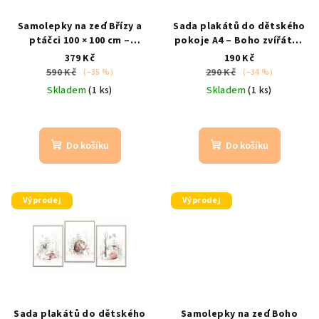
Samolepky na zeď Břízy a
Sada plakátů do dětského
ptáčci 100 × 100 cm –
pokoje A4 – Boho zvířátka
dekorace do dětského
(3 ks)
liška, srnka, sova –
379 Kč
190 Kč
pokojíčku
akvarelový
jemná boho dekorace
590 Kč
290 Kč
(–35 %)
(–34 %)
design
Skladem
(1 ks)
Skladem
(1 ks)
Průměrné
hodnocení
produktu
Do košíku
Do košíku
je
5,0
z
5
Výprodej
Výprodej
hvězdiček.
Sada plakátů do dětského
Samolepky na zeď Boho