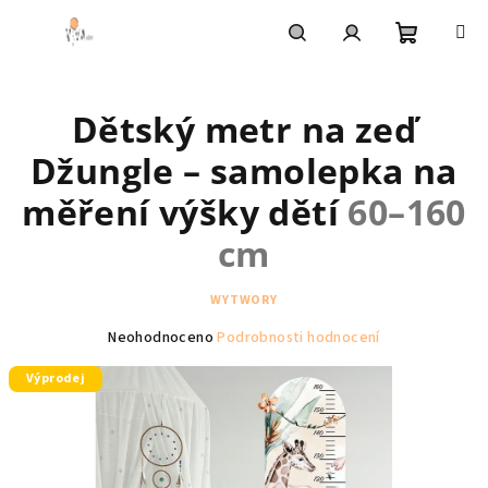
Přejít
na
obsah
Nákupní
Hledat
Přihlášení
Dětský metr na zeď
košík
Džungle – samolepka na
měření výšky dětí
60–160
cm
WYTWORY
Průměrné
Neohodnoceno
Podrobnosti hodnocení
hodnocení
Výprodej
produktu
je
0,0
z
5