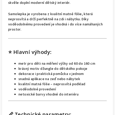
skvěle doplní moderní dětský interiér.
Samolepka je vyrobena z kvalitní matné fólie, která
neprosvítá a drží perfektně na zdi i nábytku. Díky
voděodolnému provedení je vhodná i do více namáhaných
prostor.
⭐ Hlavní výhody:
metr pro děti na měření výšky od 60 do 160 cm
krásný motiv džungle do dětského pokoje
dekorace i praktická pomůcka v jednom
snadná aplikace na zeď nebo nábytek
kvalitní matná fólie – neprosvítá podklad
voděodolné provedení
netoxické barvy vhodné do interiéru
📏 Technické parametry: