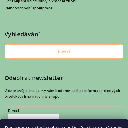
Odstoupení od smlouvy a vrácení zboží
Velkoobchodní spolupráce
Vyhledávání
Hledat
Odebírat newsletter
Vložte svůj e-mail a my vám budeme zasílat informace o nových
produktech na našem e-shopu.
E-mail
Vložením e-mailu souhlasíte s
podmínkami ochrany osobních
Tento web používá soubory cookie. Dalším procházením