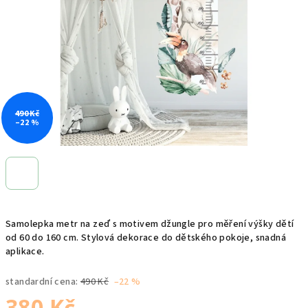
hvězdiček.
490 Kč
–22 %
Samolepka metr na zeď s motivem džungle pro měření výšky dětí
od 60 do 160 cm. Stylová dekorace do dětského pokoje, snadná
aplikace.
standardní cena:
490 Kč
–22 %
380 Kč