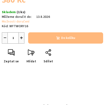
Měrná
Skladem
(1 ks)
cena:
Můžeme doručit do:
13.8.2026
Možnosti doručení
Kód:
WYTWORY16
−
+
Do košíku
Zeptat se
Hlídat
Sdílet