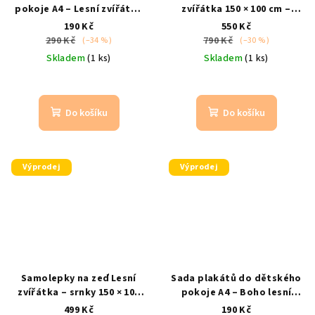
pokoje A4 – Lesní zvířátka
zvířátka 150 × 100 cm –
(3 ks)
srnka, medvěd, zajíc
dětské nálepky do
190 Kč
550 Kč
– dekorace do pokojíčku
pokojíčku
srnka, medvěd,
290 Kč
790 Kč
(–34 %)
(–30 %)
liška, ptáček
Skladem
(1 ks)
Skladem
(1 ks)
Do košíku
Do košíku
Výprodej
Výprodej
Samolepky na zeď Lesní
Sada plakátů do dětského
zvířátka – srnky 150 × 100
pokoje A4 – Boho lesní
cm | dětské nálepky do
zvířátka (3 ks)
medvěd,
499 Kč
190 Kč