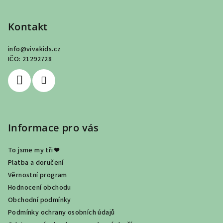
á
p
Kontakt
a
info
@
vivakids.cz
t
IČO: 21292728
í
Informace pro vás
To jsme my tři ❤
Platba a doručení
Věrnostní program
Hodnocení obchodu
Obchodní podmínky
Podmínky ochrany osobních údajů