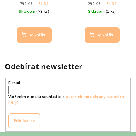
pokojíčku
srnky, liška,
srnka, sova – dekorace do
790 Kč
290 Kč
(–36 %)
(–34 %)
sova, ježek (růžové
pokojíčku
Skladem
(>3 ks)
Skladem
(1 ks)
detaily)
Do košíku
Do košíku
Odebírat newsletter
E-mail
Vložením e-mailu souhlasíte s
podmínkami ochrany osobních
údajů
Přihlásit se
Z