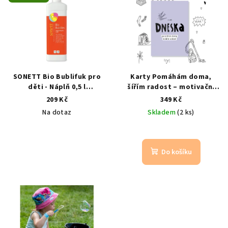
SONETT Bio Bublifuk pro
Karty Pomáhám doma,
děti - Náplň 0,5 l
šířím radost – motivační
ekologická náplň do
karty pro děti
Hravé
209 Kč
349 Kč
bublifuku pro děti
vedení dětí k
Na dotaz
Skladem
(2 ks)
samostatnosti
Do košíku