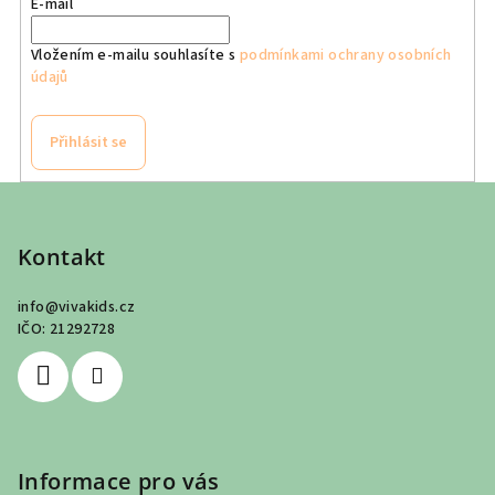
E-mail
Vložením e-mailu souhlasíte s
podmínkami ochrany osobních
údajů
Přihlásit se
Z
á
p
Kontakt
a
info
@
vivakids.cz
t
IČO: 21292728
í
Informace pro vás