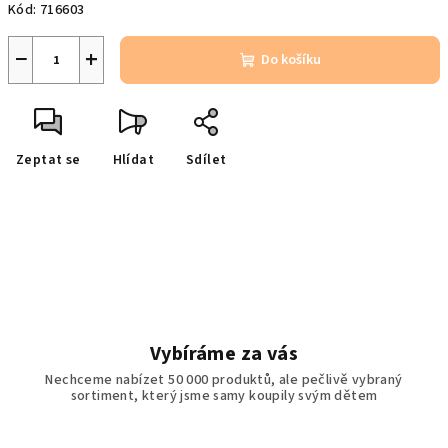
Kód:
716603
−
+
Do košíku
Zeptat se
Hlídat
Sdílet
Vybíráme za vás
Nechceme nabízet 50 000 produktů, ale pečlivě vybraný
sortiment, který jsme samy koupily svým dětem