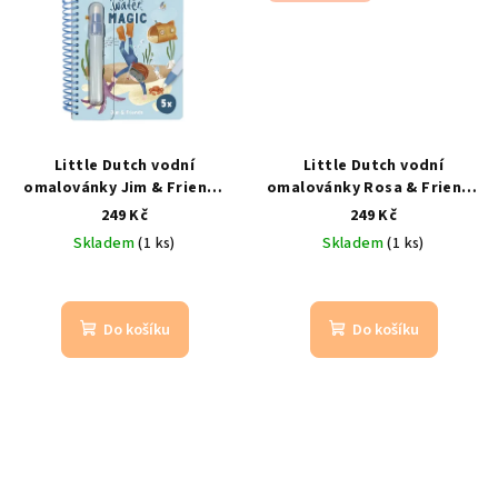
Little Dutch vodní
Little Dutch vodní
omalovánky Jim & Friends
omalovánky Rosa & Friends
s vodním fixem
od 3 let /
s vodním fixem
od 3 let /
249 Kč
249 Kč
opakovaně použitelné s
opakovaně použitelné s
Skladem
(1 ks)
Skladem
(1 ks)
vodním fixem
vodním fixem
Do košíku
Do košíku