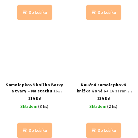
Do košíku
Do košíku
Samolepková knížka Barvy
Naučná samolepková
a tvary – Na statku
16
knížka Koně 6+
16 stran +
stran + 8 listů samolepek |
140 samolepek pro děti
119 Kč
139 Kč
znovupoužitelné
Skladem
(3 ks)
Skladem
(2 ks)
samolepky
Do košíku
Do košíku