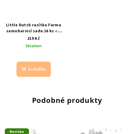
Little Dutch razítka Farma
samobarvicí sada 16 ks
od
3 let / 16 motivů z farmy
219 Kč
Skladem
Do košíku
Podobné produkty
Novinka