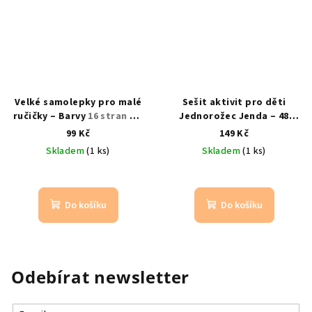
Velké samolepky pro malé
Sešit aktivit pro děti
ručičky – Barvy
16 stran a 4
Jednorožec Jenda – 48
listy samolepek pro
stran zábavy a učení
99 Kč
149 Kč
nejmenší
emoční inteligence
Skladem
(1 ks)
Skladem
(1 ks)
Do košíku
Do košíku
Odebírat newsletter