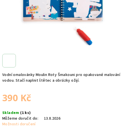
Vodní omalovánky Moulin Roty Šmakouni pro opakované malování
vodou. Stačí naplnit štětec a obrázky ožijí.
390 Kč
Měrná
Skladem
(1 ks)
cena:
Můžeme doručit do:
13.8.2026
Možnosti doručení