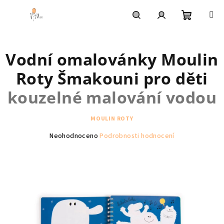
Přejít
na
obsah
Nákupní
Hledat
Přihlášení
Vodní omalovánky Moulin
košík
Roty Šmakouni pro děti
kouzelné malování vodou
MOULIN ROTY
Průměrné
Neohodnoceno
Podrobnosti hodnocení
hodnocení
produktu
je
0,0
z
5
hvězdiček.