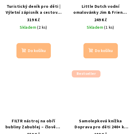
Turistický deník pro děti |
Little Dutch vodní
Výletní zápisník a cestovní
omalovánky Jim & Friends
deník
Uchovejte vzpomínky
s vodním fixem
od 3 let /
319 Kč
249 Kč
na každý výlet
opakovaně použitelné s
Skladem
(2 ks)
Skladem
(1 ks)
vodním fixem
Do košíku
Do košíku
Bestseller
FILTR nástroj na obří
Samolepková knížka
bubliny Zabublej – člověk v
Doprava pro děti 240+ ks
bublině
obří bubliny i
znovupoužitelné