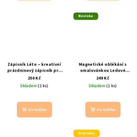
Novinka
Zápisník Léto – kreativní
Magnetické oblékání s
prázdninový zápisník pro
omalovánkou Ledové
děti
Pro letní nápady,
království
kreativní
250 Kč
249 Kč
zážitky a vzpomínky
oblékání a zábava s Elsou a
Skladem
(2 ks)
Skladem
(1 ks)
Annou
Do košíku
Do košíku
Výprodej