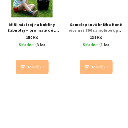
MINI nástroj na bubliny
Samolepková knížka Koně
Zabublej – pro malé děti
více než 300 samolepek pro
Tvarovatelné oko, dřevěná
děti | příroda a plemena
150 Kč
139 Kč
rukojeť | ideální první
koní
Skladem
(3 ks)
Skladem
(1 ks)
bublifuk
Do košíku
Do košíku