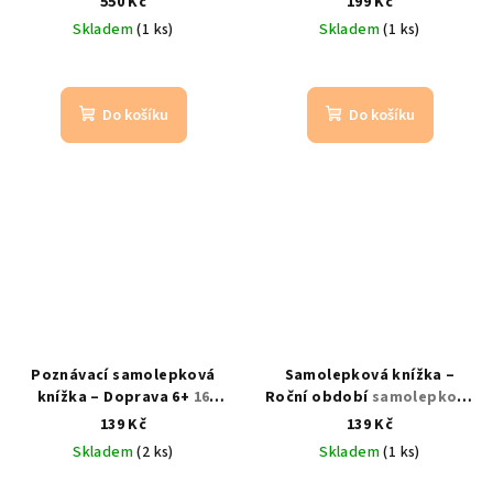
550 Kč
199 Kč
bublina kolem člověka
samolepky, 4 pozadí
Skladem
(1 ks)
Skladem
(1 ks)
Do košíku
Do košíku
Poznávací samolepková
Samolepková knížka –
knížka – Doprava 6+
16
Roční období
samolepková
stran + 100+ samolepek
knížka plná ročních období
139 Kč
139 Kč
16 stran
Skladem
(2 ks)
Skladem
(1 ks)