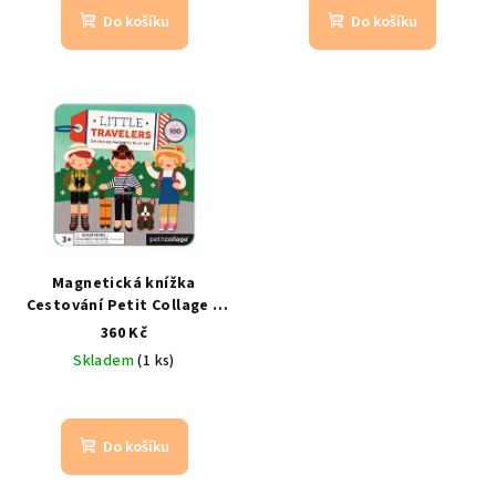
Do košíku
Do košíku
Magnetická knížka
Cestování Petit Collage –
kreativní hra pro děti 3+
3+
360 Kč
let | 25+ magnetů
Skladem
(1 ks)
Do košíku