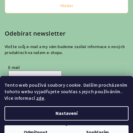
Hledat
Odebírat newsletter
Vložte svůj e-mail a my vám budeme zasílat informace o nových
produktech na našem e-shopu.
E-mail
Vložením e-mailu souhlasíte s
podmínkami ochrany osobních
Tento web používá soubory cookie. Dalším procházením
údajů
tohoto webu vyjadřujete souhlas s jejich používáním..
Více informací
zde
.
Přihlásit se
Nastavení
Copyright 2026
Vivakids s.r.o.
. Všechna práva vyhrazena.
Odmítnout
Souhlasím