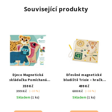
Související produkty
Djeco Magnetická
Dřevěné magnetické
skládačka Pomíchaná
bludiště Trixie – hračka
zvířátka
od 2 let / dřevěný
pro děti
3+ / edukativní
359 Kč
499 Kč
hračka
399 Kč
600 Kč
(–10 %)
(–16 %)
Skladem
(1 ks)
Skladem
(1 ks)