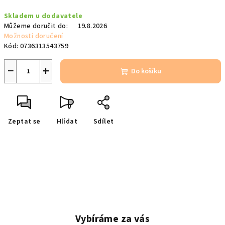
Měrná
Skladem u dodavatele
cena:
Můžeme doručit do:
19.8.2026
Možnosti doručení
Kód:
0736313543759
−
+
Do košíku
Zeptat se
Hlídat
Sdílet
Vybíráme za vás