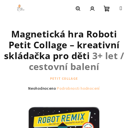
Přejít
na
obsah
Nákupní
Hledat
Přihlášení
Magnetická hra Roboti
košík
Petit Collage – kreativní
skládačka pro děti
3+ let /
cestovní balení
PETIT COLLAGE
Průměrné
Neohodnoceno
Podrobnosti hodnocení
hodnocení
produktu
je
0,0
z
5