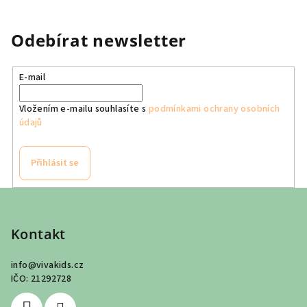
Odebírat newsletter
E-mail
Vložením e-mailu souhlasíte s
podmínkami ochrany osobních
údajů
Přihlásit se
Z
á
p
Kontakt
a
info
@
vivakids.cz
t
IČO: 21292728
í