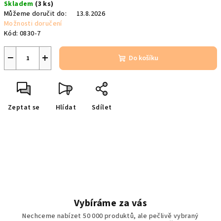
Skladem
(3 ks)
cena:
Můžeme doručit do:
13.8.2026
Možnosti doručení
Kód:
0830-7
−
+
Do košíku
Zeptat se
Hlídat
Sdílet
Vybíráme za vás
Nechceme nabízet 50 000 produktů, ale pečlivě vybraný