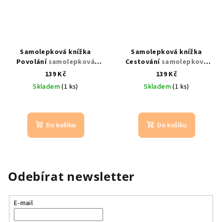
Samolepková knížka
Samolepková knížka
Povolání
samolepková
Cestování
samolepková
knížka plná zajímavých
dobrodružství pro malé
139 Kč
139 Kč
povolání
cestovatele 16 stran
Skladem
(1 ks)
Skladem
(1 ks)
Do košíku
Do košíku
Odebírat newsletter
E-mail