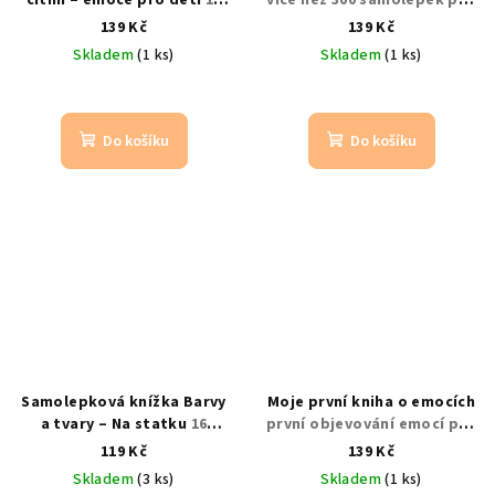
cítím – emoce pro děti
16
více než 300 samolepek pro
stran + 160 samolepek |
děti | příroda a plemena
139 Kč
139 Kč
rozvoj emocí
koní
Skladem
(1 ks)
Skladem
(1 ks)
Do košíku
Do košíku
Samolepková knížka Barvy
Moje první kniha o emocích
a tvary – Na statku
16
první objevování emocí pro
stran + 8 listů samolepek |
nejmenší děti
119 Kč
139 Kč
znovupoužitelné
Skladem
(3 ks)
Skladem
(1 ks)
samolepky