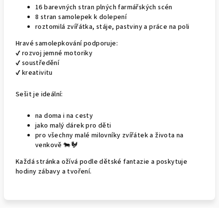
16 barevných stran plných farmářských scén
8 stran samolepek k dolepení
roztomilá zvířátka, stáje, pastviny a práce na poli
Hravé samolepkování podporuje:
✔ rozvoj jemné motoriky
✔ soustředění
✔ kreativitu
Sešit je ideální:
na doma i na cesty
jako malý dárek pro děti
pro všechny malé milovníky zvířátek a života na
venkově 🐄🐓
Každá stránka ožívá podle dětské fantazie a poskytuje
hodiny zábavy a tvoření.