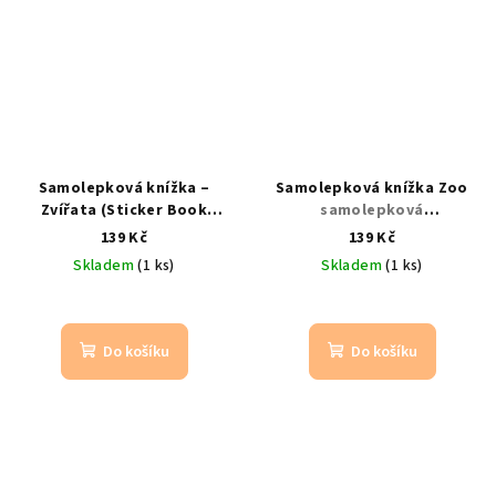
Samolepková knížka –
Samolepková knížka Zoo
Zvířata (Sticker Book
samolepková
Animals)
samolepková
dobrodružství v
139 Kč
139 Kč
knížka se zvířaty a
zoologické zahradě
Skladem
(1 ks)
Skladem
(1 ks)
anglickými slovíčky
Do košíku
Do košíku