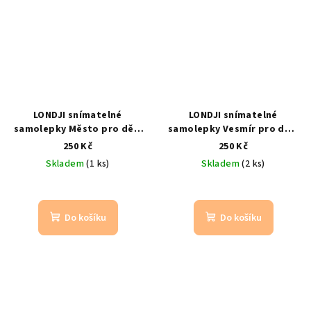
LONDJI snímatelné
LONDJI snímatelné
samolepky Město pro děti
samolepky Vesmír pro děti
150 ks samolepek | na cesty
150 ks samolepek |
250 Kč
250 Kč
| od 3 let
opakované použití | od 3
Skladem
(1 ks)
Skladem
(2 ks)
let
Do košíku
Do košíku