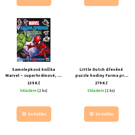
Samolepková knížka
Little Dutch dřevěné
Marvel – superhrdinové, 16
puzzle hodiny Farma pro
stran
16 barevných stran a
děti 12 dílků
od 2 let
139 Kč
279 Kč
8 stran samolepek
Skladem
(2 ks)
Skladem
(2 ks)
Do košíku
Do košíku