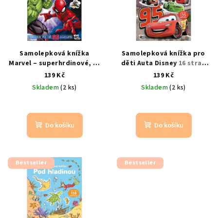
Samolepková knížka
Samolepková knížka pro
Marvel – superhrdinové, 16
děti Auta Disney
16 stran
stran
16 barevných stran a
scén a 8 stran samolepek
139 Kč
139 Kč
8 stran samolepek
Skladem
(2 ks)
Skladem
(2 ks)
Do košíku
Do košíku
Bestseller
Bestseller