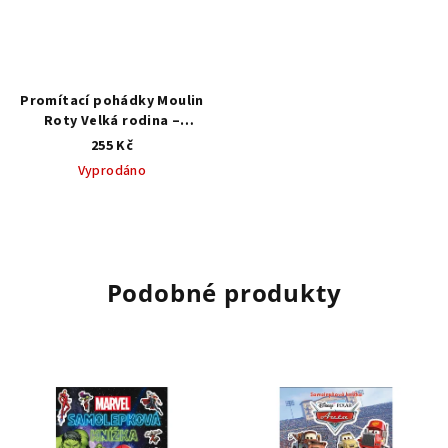
Promítací pohádky Moulin
Roty Velká rodina –
projektor pohádek pro
255 Kč
děti
3 disky a 24 obrázků
Vyprodáno
Podobné produkty