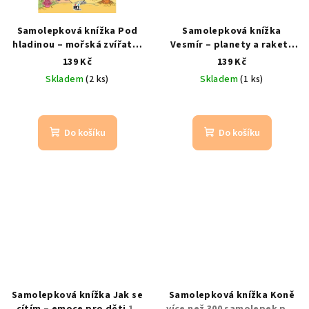
Samolepková knížka Pod
Samolepková knížka
hladinou – mořská zvířata,
Vesmír – planety a rakety
16 stran
130 samolepek |
24 stran + 230 samolepek
139 Kč
139 Kč
moře a oceán
Skladem
(2 ks)
Skladem
(1 ks)
Do košíku
Do košíku
Samolepková knížka Jak se
Samolepková knížka Koně