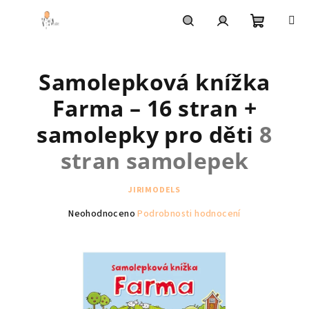
Přejít
na
obsah
Nákupní
Hledat
Přihlášení
Samolepková knížka
košík
Farma – 16 stran +
samolepky pro děti
8
stran samolepek
JIRIMODELS
Průměrné
Neohodnoceno
Podrobnosti hodnocení
hodnocení
produktu
je
0,0
z
5