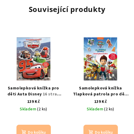
Související produkty
Samolepková knížka pro
Samolepková knížka
děti Auta Disney
16 stran
Tlapková patrola pro děti
scén a 8 stran samolepek
16 stran + 8 stran
139 Kč
139 Kč
samolepek
Skladem
(2 ks)
Skladem
(2 ks)
Do košíku
Do košíku