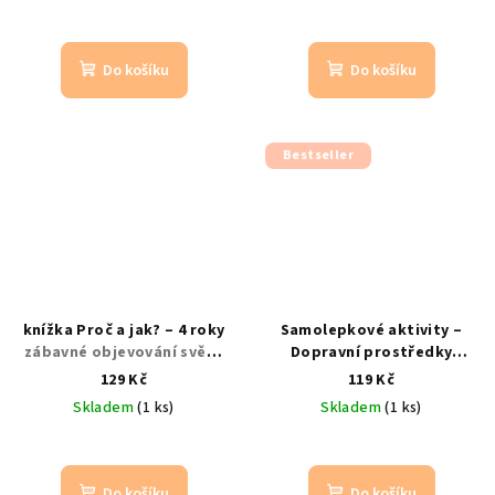
Do košíku
Do košíku
Bestseller
knížka Proč a jak? – 4 roky
Samolepkové aktivity –
zábavné objevování světa
Dopravní prostředky
pro malé zvědavce
samolepková zábava s
129 Kč
119 Kč
dopravními prostředky
Skladem
(1 ks)
Skladem
(1 ks)
Do košíku
Do košíku