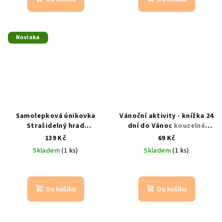
Novinka
Samolepková únikovka
Vánoční aktivity - knížka 24
Strašidelný hrad
dní do Vánoc
kouzelné
strašidelné samolepkové
adventní aktivity pro děti
139 Kč
69 Kč
dobrodružství pro děti
Skladem
(1 ks)
Skladem
(1 ks)
Do košíku
Do košíku