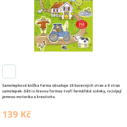
hvězdiček.
Samolepková knížka Farma obsahuje 16 barevných stran a 8 stran
samolepek. Děti si hravou formou tvoří farmářské scénky, rozvíjejí
jemnou motoriku a kreativitu.
139 Kč
Měrná