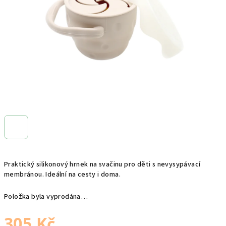
hvězdiček.
Praktický silikonový hrnek na svačinu pro děti s nevysypávací
membránou. Ideální na cesty i doma.
Položka byla vyprodána…
305 Kč