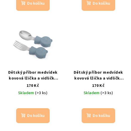
Do košíku
Do košíku
Dětský příbor medvídek
Dětský příbor medvídek
kovová lžička a vidlička
kovová lžička a vidlička
modrá
růžová
170 Kč
170 Kč
Skladem
(>3 ks)
Skladem
(>3 ks)
Do košíku
Do košíku