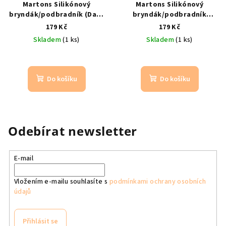
Martons Silikónový
Martons Silikónový
bryndák/podbradník (Dark
bryndák/podbradník
pink)
silikonový
(Cream)
silikonový
179 Kč
179 Kč
podbradník s kapsou pro
podbradník s kapsou pro
Skladem
(1 ks)
Skladem
(1 ks)
děti
děti
Do košíku
Do košíku
Odebírat newsletter
E-mail
Vložením e-mailu souhlasíte s
podmínkami ochrany osobních
údajů
Přihlásit se