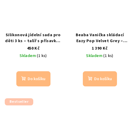
Silikonová jídelní sada pro
Beaba Vanička skládací
děti 3 ks – talíř s přísavkou
Eazy Pop Velvet Grey –
+ příbory
modrá
skládací vanička pro
450 Kč
1 390 Kč
miminko
29 litrů / s výpustí
Skladem
(1 ks)
Skladem
(1 ks)
Do košíku
Do košíku
Bestseller