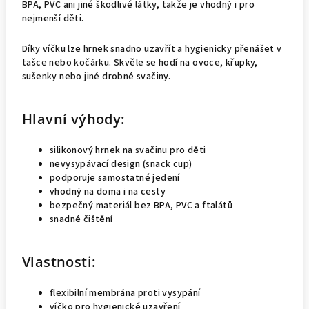
BPA, PVC ani jiné škodlivé látky, takže je vhodný i pro
nejmenší děti.
Díky víčku lze hrnek snadno uzavřít a hygienicky přenášet v
tašce nebo kočárku. Skvěle se hodí na ovoce, křupky,
sušenky nebo jiné drobné svačiny.
Hlavní výhody:
silikonový hrnek na svačinu pro děti
nevysypávací design (snack cup)
podporuje samostatné jedení
vhodný na doma i na cesty
bezpečný materiál bez BPA, PVC a ftalátů
snadné čištění
Vlastnosti:
flexibilní membrána proti vysypání
víčko pro hygienické uzavření