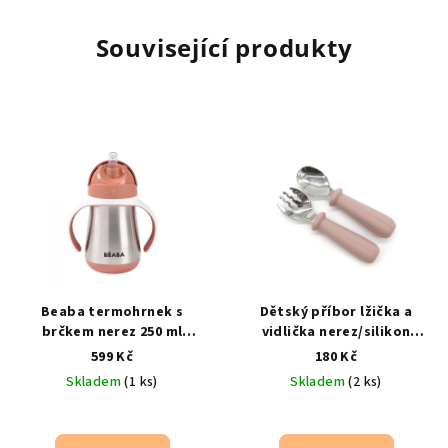
Související produkty
Beaba termohrnek s
Dětský příbor lžička a
brčkem nerez 250 ml
vidlička nerez/silikon
terracotta červený
udrží
růžová – pro první příkrmy
599 Kč
180 Kč
teplé i studené | neprotéká
růžová / od 6 měsíců
Skladem
(1 ks)
Skladem
(2 ks)
| od 8 měsíců