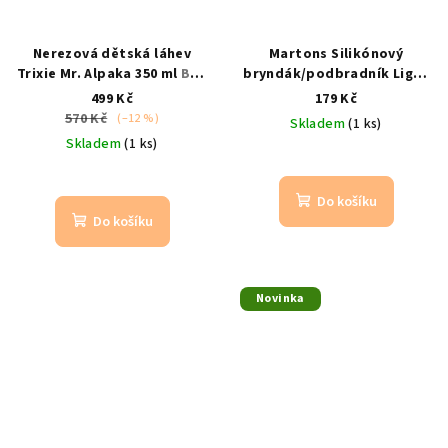
Nerezová dětská láhev
Martons Silikónový
Trixie Mr. Alpaka 350 ml
BPA
bryndák/podbradník Light
free / netečící / alpaka
blue
silikonový podbradník
499 Kč
179 Kč
s kapsou pro děti
570 Kč
(–12 %)
Skladem
(1 ks)
Skladem
(1 ks)
Do košíku
Do košíku
Novinka