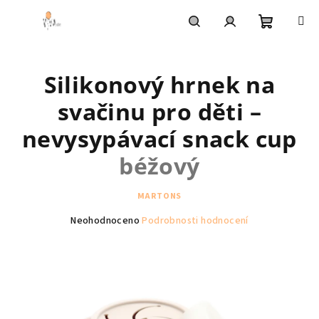
Přejít
na
obsah
Nákupní
Hledat
Přihlášení
Silikonový hrnek na
košík
svačinu pro děti –
nevysypávací snack cup
béžový
MARTONS
Průměrné
Neohodnoceno
Podrobnosti hodnocení
hodnocení
produktu
je
0,0
z
5