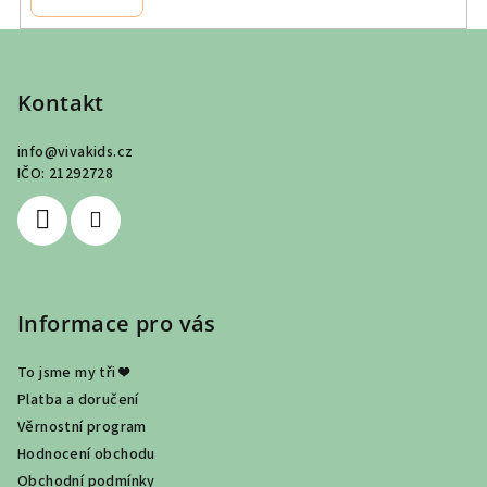
Z
á
p
Kontakt
a
info
@
vivakids.cz
t
IČO: 21292728
í
Informace pro vás
To jsme my tři ❤
Platba a doručení
Věrnostní program
Hodnocení obchodu
Obchodní podmínky