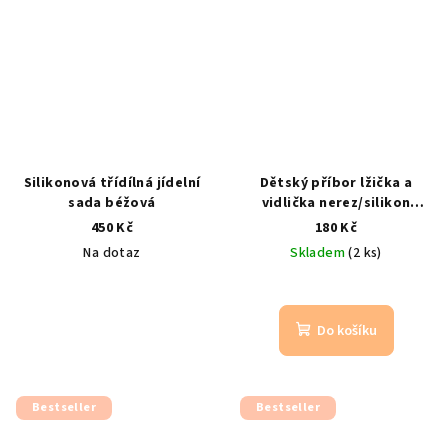
Silikonová třídílná jídelní
Dětský příbor lžička a
sada béžová
vidlička nerez/silikon
modrá – pro první příkrmy
450 Kč
180 Kč
modrá
Na dotaz
Skladem
(2 ks)
Do košíku
Bestseller
Bestseller