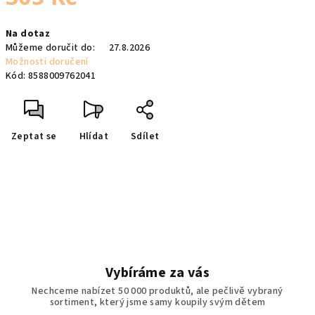
Měrná
Na dotaz
cena:
Můžeme doručit do:
27.8.2026
Možnosti doručení
Kód:
8588009762041
Zeptat se
Hlídat
Sdílet
Vybíráme za vás
Nechceme nabízet 50 000 produktů, ale pečlivě vybraný
sortiment, který jsme samy koupily svým dětem