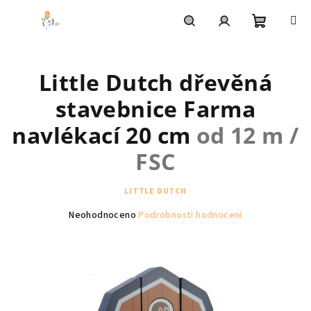
Přejít
na
obsah
Nákupní
Hledat
Přihlášení
Little Dutch dřevěná
košík
stavebnice Farma
navlékací 20 cm
od 12 m /
FSC
LITTLE DUTCH
Průměrné
Neohodnoceno
Podrobnosti hodnocení
hodnocení
produktu
je
0,0
z
5