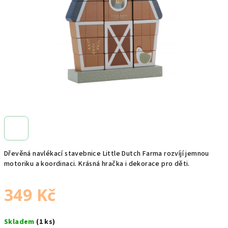
hvězdiček.
Dřevěná navlékací stavebnice Little Dutch Farma rozvíjí jemnou
motoriku a koordinaci. Krásná hračka i dekorace pro děti.
349 Kč
Měrná
Skladem
(1 ks)
cena: