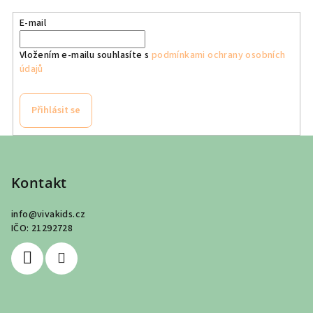
E-mail
Vložením e-mailu souhlasíte s
podmínkami ochrany osobních
údajů
Přihlásit se
Z
á
p
Kontakt
a
info
@
vivakids.cz
t
IČO: 21292728
í