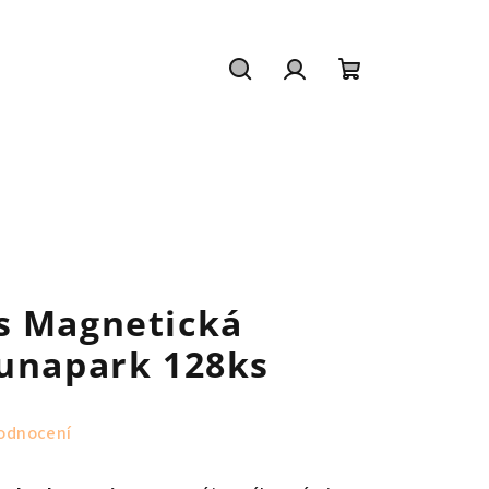
Hledat
Přihlášení
Nákupní
košík
s Magnetická
Lunapark 128ks
odnocení