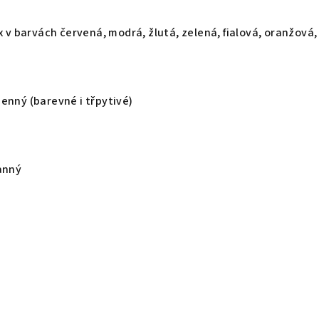
x v barvách červená, modrá, žlutá, zelená, fialová, oranžová, 
enný (barevné i třpytivé)
ranný