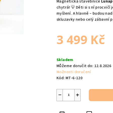
Magnetická stavebnice
Lunap
je
chytrá! 💡 Děti si s ní procvič
0,0
myšlení. A hlavně – budou nadš
z
skluzavky nebo celý zábavní p
5
hvězdiček.
3 499 Kč
Měrná
cena:
Skladem
Můžeme doručit do:
12.8.2026
Možnosti doručení
Kód:
MT-6-120
−
+