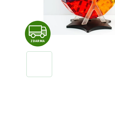
Z
ZDARMA
D
A
R
M