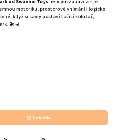
ark od Swannie Toys
není jen zábavná – je
í jemnou motoriku, prostorové vnímání i logické
ené, když si samy postaví točící kolotoč,
ark. 🎠🎢
Do košíku