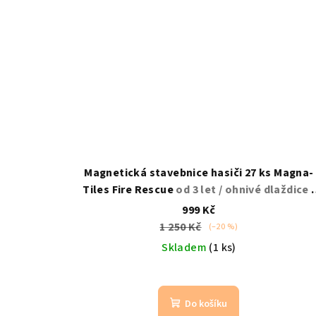
Magnetická stavebnice hasiči 27 ks Magna-
Tiles Fire Rescue
od 3 let / ohnivé dlaždice /
hasiči
999 Kč
1 250 Kč
(–20 %)
Skladem
(1 ks)
Do košíku