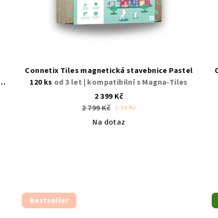
Connetix Tiles magnetická stavebnice Pastel
 s
120 ks
od 3 let | kompatibilní s Magna-Tiles
2 399 Kč
2 799 Kč
(–14 %)
Na dotaz
Průměrné
hodnocení
produktu
je
5,0
z
Bestseller
5