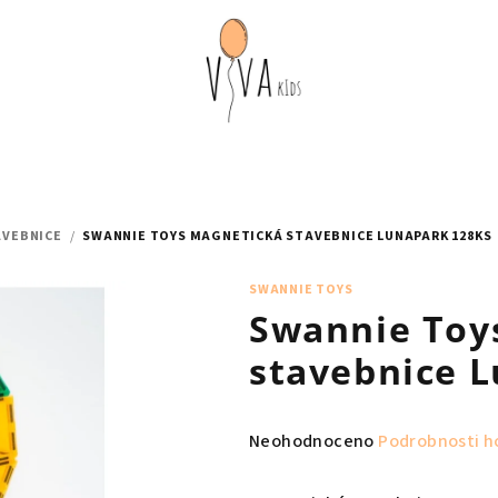
AVEBNICE
/
SWANNIE TOYS MAGNETICKÁ STAVEBNICE LUNAPARK 128KS
SWANNIE TOYS
Swannie Toy
stavebnice 
Průměrné
Neohodnoceno
Podrobnosti h
hodnocení
produktu