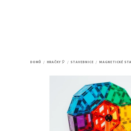
Přejít
na
obsah
DOMŮ
/
HRAČKY 🎈
/
STAVEBNICE
/
MAGNETICKÉ ST