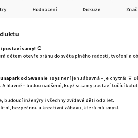
try
Hodnocení
Diskuze
Znač
oduktu
ti postaví samy!
🎡
erá dětem otevře bránu do světa plného radosti, tvoření a o
Lunapark od Swannie Toys
není jen zábavná – je chytrá! 💡 D
í. A hlavně – budou nadšené, když si samy postaví točící kolo
e, budoucí inženýry i všechny zvídavé děti od 3 let.
litní, bezpečnou a kreativní zábavu, která má smysl.