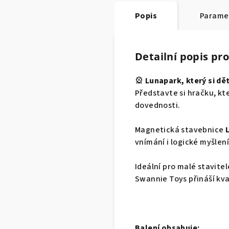
Popis
Parame
Detailní popis pr
🎡
Lunapark, který si dě
Představte si hračku, kt
dovednosti.
Magnetická stavebnice
vnímání i logické myšlen
Ideální pro malé stavitel
Swannie Toys přináší kva
Balení obsahuje: