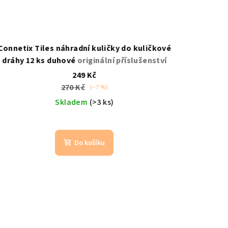
Connetix Tiles náhradní kuličky do kuličkové
dráhy 12 ks duhové
originální příslušenství
249 Kč
270 Kč
(–7 %)
Skladem
(>3 ks)
Do košíku