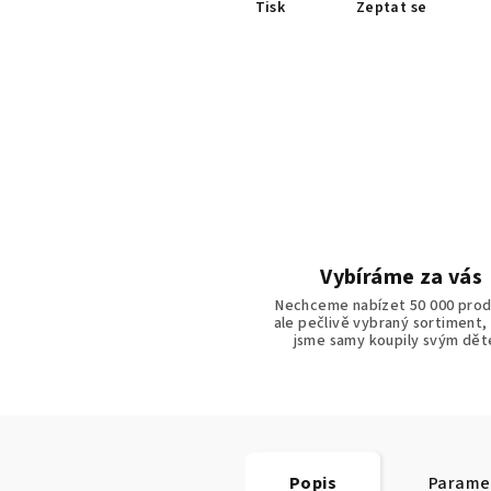
Tisk
Zeptat se
Vybíráme za vás
Nechceme nabízet 50 000 prod
ale pečlivě vybraný sortiment,
jsme samy koupily svým dě
Popis
Parame