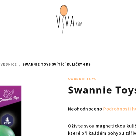
AVEBNICE
/
SWANNIE TOYS SVÍTÍCÍ KULIČKY 4 KS
SWANNIE TOYS
Swannie Toys 
Průměrné
Neohodnoceno
Podrobnosti h
hodnocení
produktu
Oživte svou magnetickou kulič
je
které při každém pohybu záři