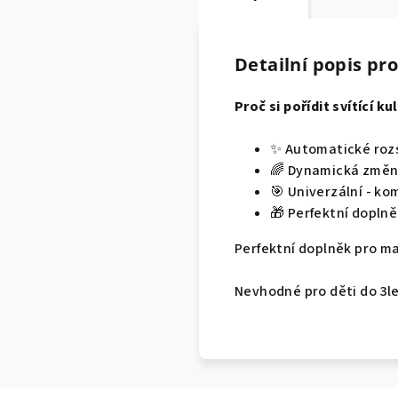
Detailní popis pr
Proč si pořídit svítící ku
✨ Automatické rozs
🌈 Dynamická změna
🎯 Univerzální - ko
🎁 Perfektní doplně
Perfektní doplněk pro ma
Nevhodné pro děti do 3le