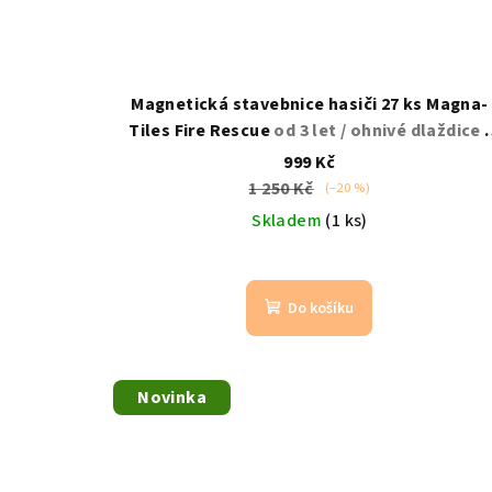
Magnetická stavebnice hasiči 27 ks Magna-
Tiles Fire Rescue
od 3 let / ohnivé dlaždice /
hasiči
999 Kč
1 250 Kč
(–20 %)
Skladem
(1 ks)
Do košíku
Novinka