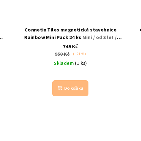
Connetix Tiles magnetická stavebnice
Rainbow Mini Pack 24 ks
Mini / od 3 let /
kompatibilní s Magna Tiles
749 Kč
950 Kč
(–21 %)
Skladem
(1 ks)
Do košíku