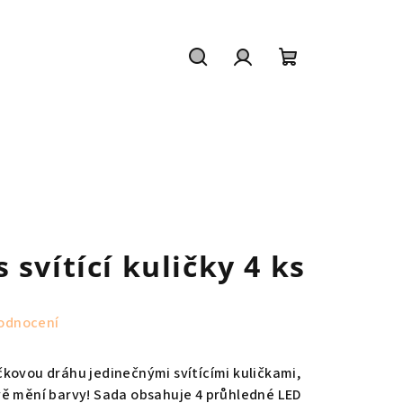
Hledat
Přihlášení
Nákupní
košík
svítící kuličky 4 ks
odnocení
kovou dráhu jedinečnými svítícími kuličkami,
vě mění barvy! Sada obsahuje 4 průhledné LED