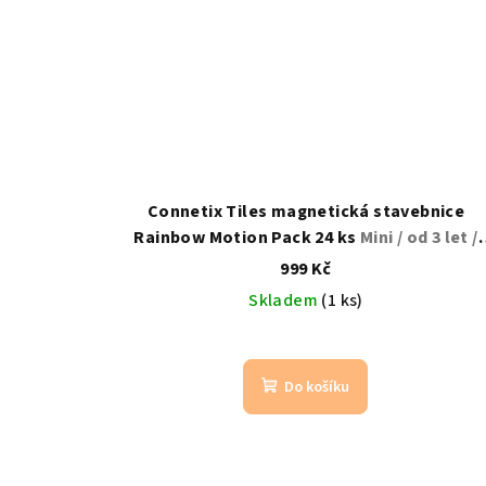
Connetix Tiles magnetická stavebnice
Rainbow Motion Pack 24 ks
Mini / od 3 let /
duhová
999 Kč
Skladem
(1 ks)
Do košíku