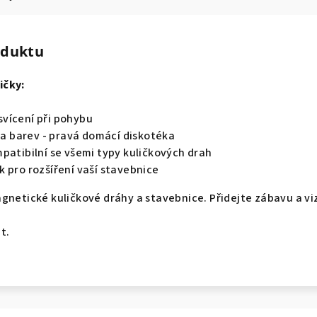
oduktu
ličky:
vícení při pohybu
 barev - pravá domácí diskotéka
mpatibilní se všemi typy kuličkových drah
k pro rozšíření vaší stavebnice
gnetické kuličkové dráhy a stavebnice. Přidejte zábavu a viz
t.