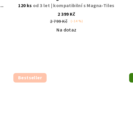
 s
120 ks
od 3 let | kompatibilní s Magna-Tiles
2 399 Kč
2 799 Kč
(–14 %)
Na dotaz
Průměrné
hodnocení
produktu
je
5,0
z
Bestseller
5
hvězdiček.