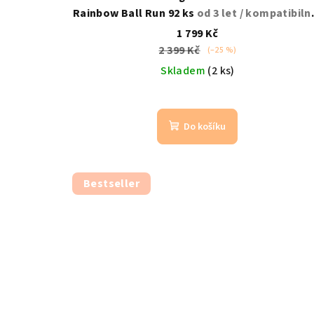
Rainbow Ball Run 92 ks
od 3 let / kompatibilní
MAGNA-TILES
1 799 Kč
2 399 Kč
(–25 %)
Skladem
(2 ks)
Do košíku
Bestseller