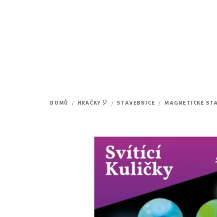
Přejít
na
obsah
DOMŮ
/
HRAČKY 🎈
/
STAVEBNICE
/
MAGNETICKÉ ST