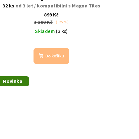
32 ks
od 3 let / kompatibilní s Magna Tiles
899 Kč
1 200 Kč
(–25 %)
Skladem
(3 ks)
Do košíku
Novinka