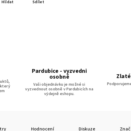
Hlídat
Sdílet
Pardubice - vyzvedni
Zlaté
osobně
uktů,
Podporujeme
Vaši objednávku je možné si
 který
vyzvednout osobně v Pardubicích na
tem
výdejně eshopu.
try
Hodnocení
Diskuze
Znač