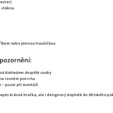
yester)
á vlákna
dříkem nebo jemnou houbičkou
pozornění:
pod dohledem dospělé osoby
 na rovném povrchu
i – pozor při montáži
nejen krásná hračka, ale i designový doplněk do dětského po