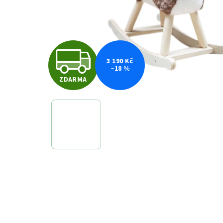
Z
3 190 Kč
–18 %
ZDARMA
D
A
R
M