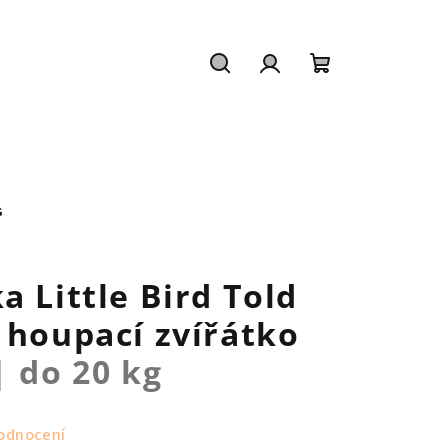
Hledat
Přihlášení
Nákupní
košík
G
a Little Bird Told
 houpací zvířátko
| do 20 kg
odnocení