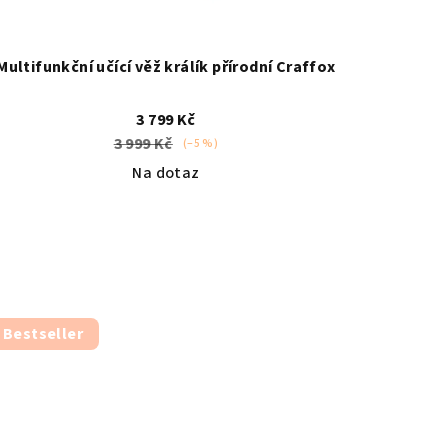
Multifunkční učící věž králík přírodní Craffox
3 799 Kč
3 999 Kč
(–5 %)
Na dotaz
Bestseller