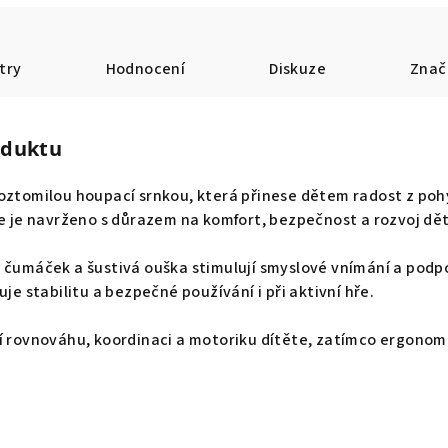
try
Hodnocení
Diskuze
Znač
oduktu
oztomilou houpací srnkou, která přinese dětem radost z pohy
Me je navrženo s důrazem na komfort, bezpečnost a rozvoj dě
ý čumáček a šustivá ouška stimulují smyslové vnímání a podp
uje stabilitu a bezpečné používání i při aktivní hře.
jí rovnováhu, koordinaci a motoriku dítěte, zatímco ergono