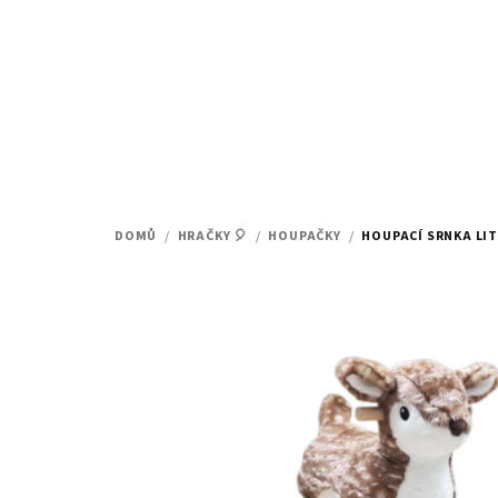
Přejít
na
obsah
DOMŮ
/
HRAČKY 🎈
/
HOUPAČKY
/
HOUPACÍ SRNKA LIT