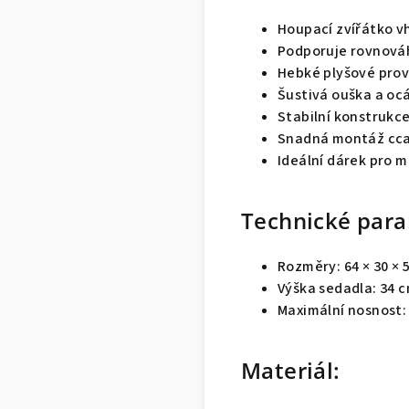
Houpací zvířátko v
Podporuje rovnováh
Hebké plyšové prov
Šustivá ouška a oc
Stabilní konstrukc
Snadná montáž cca
Ideální dárek pro m
Technické para
Rozměry: 64 × 30 × 
Výška sedadla: 34 
Maximální nosnost:
Materiál: