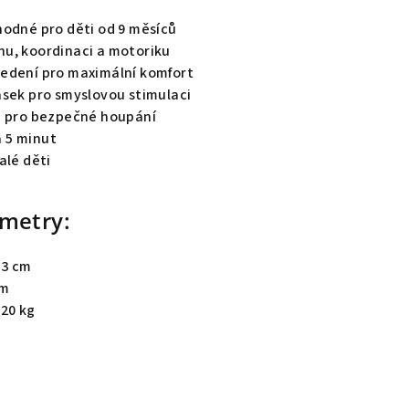
hodné pro děti od 9 měsíců
u, koordinaci a motoriku
edení pro maximální komfort
ásek pro smyslovou stimulaci
e pro bezpečné houpání
 5 minut
alé děti
metry:
53 cm
cm
 20 kg