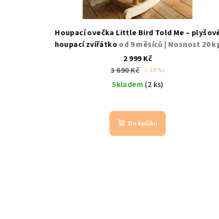
Houpací ovečka Little Bird Told Me – plyšov
houpací zvířátko
od 9 měsíců | Nosnost 20 k
2 999 Kč
3 690 Kč
(–18 %)
Skladem
(2 ks)
Do košíku