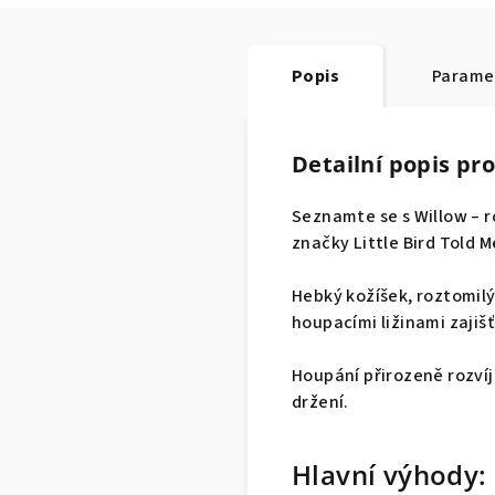
Popis
Parame
Detailní popis pr
Seznamte se s Willow – r
značky Little Bird Told 
Hebký kožíšek, roztomil
houpacími ližinami zajišť
Houpání přirozeně rozví
držení.
Hlavní výhody: