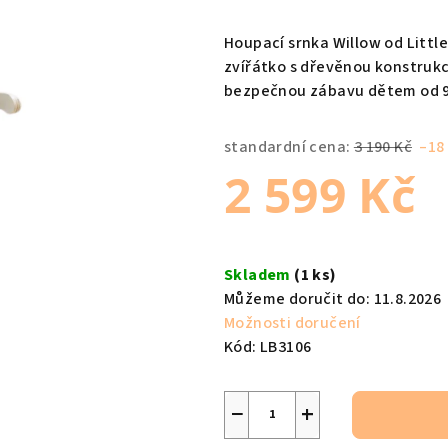
hodnocení
produktu
Houpací srnka Willow od Little
je
zvířátko s dřevěnou konstrukc
0,0
bezpečnou zábavu dětem od 9
z
5
standardní cena:
3 190 Kč
–18
hvězdiček.
2 599 Kč
Měrná
cena:
Skladem
(1 ks)
Můžeme doručit do:
11.8.2026
Možnosti doručení
Kód:
LB3106
−
+