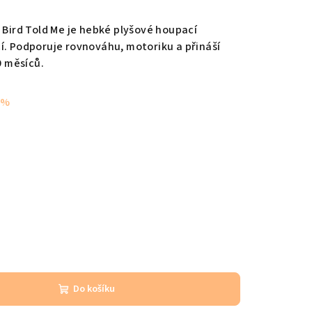
 Bird Told Me je hebké plyšové houpací
í. Podporuje rovnováhu, motoriku a přináší
 měsíců.
 %
Do košíku