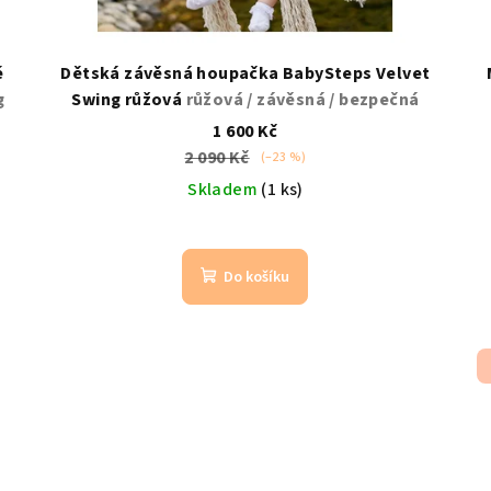
é
Dětská závěsná houpačka BabySteps Velvet
g
Swing růžová
růžová / závěsná / bezpečná
1 600 Kč
2 090 Kč
(–23 %)
Skladem
(1 ks)
Do košíku