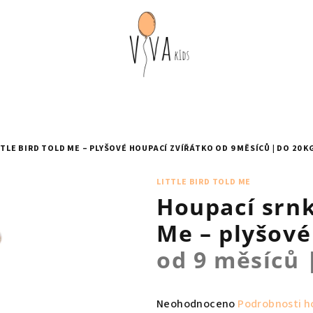
TLE BIRD TOLD ME – PLYŠOVÉ HOUPACÍ ZVÍŘÁTKO
OD 9 MĚSÍCŮ | DO 20 K
LITTLE BIRD TOLD ME
Houpací srnk
Me – plyšové
od 9 měsíců 
Průměrné
Neohodnoceno
Podrobnosti h