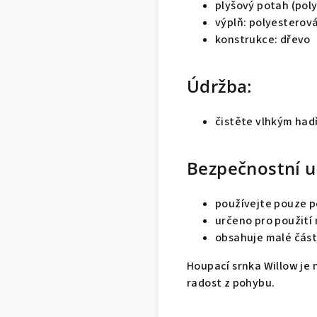
plyšový potah (pol
výplň: polyesterov
konstrukce: dřevo
Údržba:
čistěte vlhkým ha
Bezpečnostní u
používejte pouze 
určeno pro použití
obsahuje malé část
Houpací srnka Willow je 
radost z pohybu.