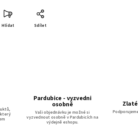
Hlídat
Sdílet
Pardubice - vyzvedni
Zlaté
osobně
uktů,
Podporujeme
Vaši objednávku je možné si
 který
vyzvednout osobně v Pardubicích na
tem
výdejně eshopu.