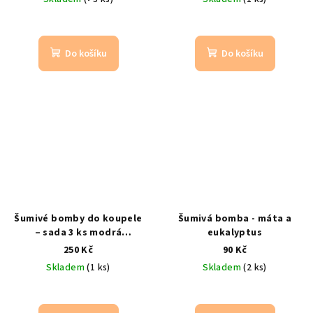
Do košíku
Do košíku
Šumivé bomby do koupele
Šumivá bomba - máta a
– sada 3 ks modrá
eukalyptus
(relaxace a aromaterapie)
250 Kč
90 Kč
rozmarýn, levnadule, máta
Skladem
(1 ks)
Skladem
(2 ks)