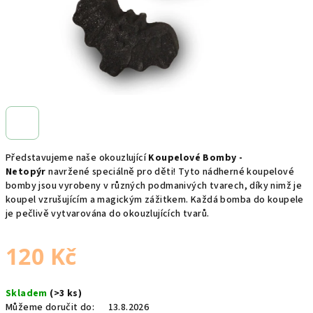
Představujeme naše okouzlující
Koupelové Bomby -
Netopýr
navržené speciálně pro děti! Tyto nádherné koupelové
bomby jsou vyrobeny v různých podmanivých tvarech, díky nimž je
koupel vzrušujícím a magickým zážitkem. Každá bomba do koupele
je pečlivě vytvarována do okouzlujících tvarů.
120 Kč
Měrná
Skladem
(>3 ks)
cena:
Můžeme doručit do:
13.8.2026