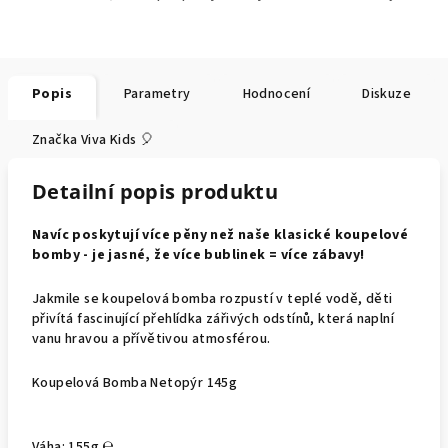
Popis
Parametry
Hodnocení
Diskuze
Značka
Viva Kids 🎈
Detailní popis produktu
Navíc poskytují více pěny než naše klasické koupelové
bomby - je jasné, že více bublinek = více zábavy!
Jakmile se koupelová bomba rozpustí v teplé vodě, děti
přivítá fascinující přehlídka zářivých odstínů, která naplní
vanu hravou a přívětivou atmosférou.
Koupelová Bomba Netopýr 145g
Váha: 155g ℮