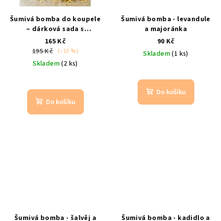
Šumivá bomba do koupele
Šumivá bomba - levandule
– dárková sada s
a majoránka
himálajskou solí
kadidlo &
165 Kč
90 Kč
růže
195 Kč
(–15 %)
Skladem
(1 ks)
Skladem
(2 ks)
Do košíku
Do košíku
Šumivá bomba - šalvěj a
Šumivá bomba - kadidlo a