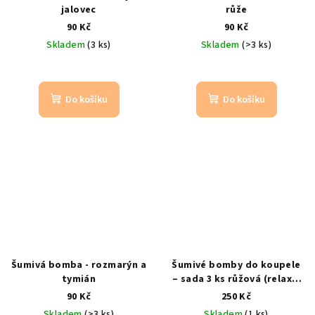
jalovec
růže
90 Kč
90 Kč
Skladem
(3 ks)
Skladem
(>3 ks)
Do košíku
Do košíku
Šumivá bomba - rozmarýn a
Šumivé bomby do koupele
tymián
– sada 3 ks růžová (relax a
aromaterapie)
šalvěj, růže,
90 Kč
250 Kč
eukalyptus
Skladem
(>3 ks)
Skladem
(1 ks)