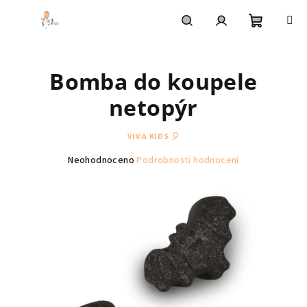
Přejít
na
obsah
Nákupní
Hledat
Přihlášení
Bomba do koupele
košík
netopýr
VIVA KIDS 🎈
Průměrné
Neohodnoceno
Podrobnosti hodnocení
hodnocení
produktu
je
0,0
z
5
hvězdiček.