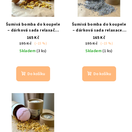
Šumivá bomba do koupele
Šumivá bomba do koupele
– dárková sada relaxační
– dárková sada relaxace a
koupel
heřmánek a
detox
jalovec a šalvěj
165 Kč
165 Kč
grapefruit
195 Kč
195 Kč
(–15 %)
(–15 %)
Skladem
(3 ks)
Skladem
(1 ks)
Do košíku
Do košíku