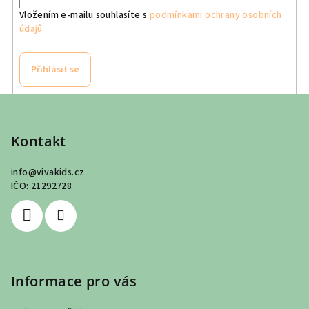
Vložením e-mailu souhlasíte s
podmínkami ochrany osobních
údajů
Přihlásit se
Z
á
p
Kontakt
a
info
@
vivakids.cz
t
IČO: 21292728
í
Informace pro vás