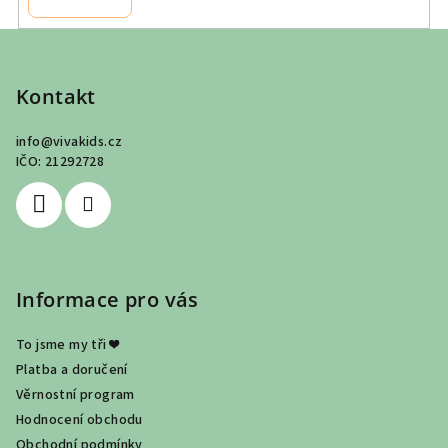
Z
á
p
Kontakt
a
info
@
vivakids.cz
t
IČO: 21292728
í
Informace pro vás
To jsme my tři ❤
Platba a doručení
Věrnostní program
Hodnocení obchodu
Obchodní podmínky