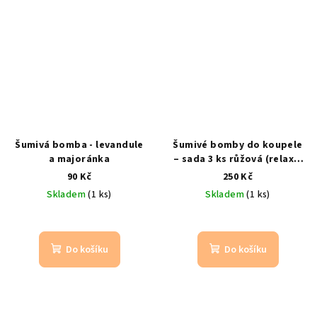
Šumivá bomba - levandule
Šumivé bomby do koupele
a majoránka
– sada 3 ks růžová (relax a
aromaterapie)
šalvěj, růže,
90 Kč
250 Kč
eukalyptus
Skladem
(1 ks)
Skladem
(1 ks)
Do košíku
Do košíku