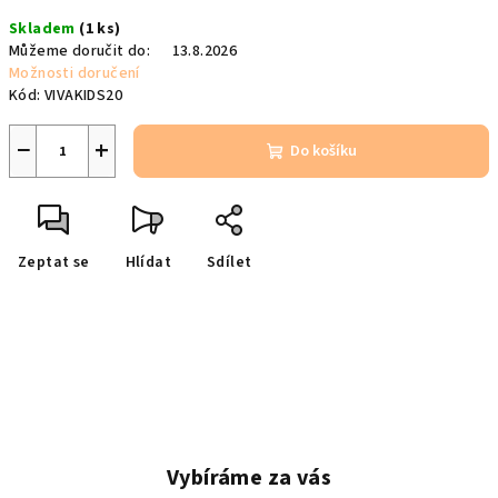
Měrná
Skladem
(1 ks)
cena:
Můžeme doručit do:
13.8.2026
Možnosti doručení
Kód:
VIVAKIDS20
−
+
Do košíku
Zeptat se
Hlídat
Sdílet
Vybíráme za vás