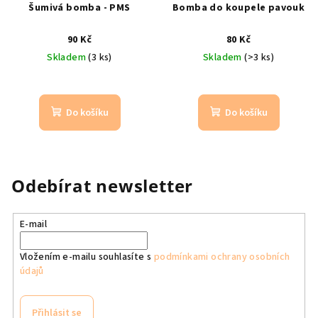
Šumivá bomba - PMS
Bomba do koupele pavouk
90 Kč
80 Kč
Skladem
(3 ks)
Skladem
(>3 ks)
Do košíku
Do košíku
Odebírat newsletter
E-mail
Vložením e-mailu souhlasíte s
podmínkami ochrany osobních
údajů
Přihlásit se