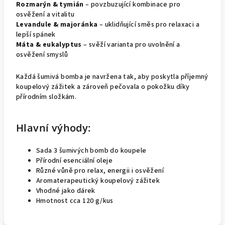
Rozmarýn & tymián
– povzbuzující kombinace pro
osvěžení a vitalitu
Levandule & majoránka
– uklidňující směs pro relaxaci a
lepší spánek
Máta & eukalyptus
– svěží varianta pro uvolnění a
osvěžení smyslů
Každá šumivá bomba je navržena tak, aby poskytla příjemný
koupelový zážitek a zároveň pečovala o pokožku díky
přírodním složkám.
Hlavní výhody:
Sada 3 šumivých bomb do koupele
Přírodní esenciální oleje
Různé vůně pro relax, energii i osvěžení
Aromaterapeutický koupelový zážitek
Vhodné jako dárek
Hmotnost cca 120 g/kus