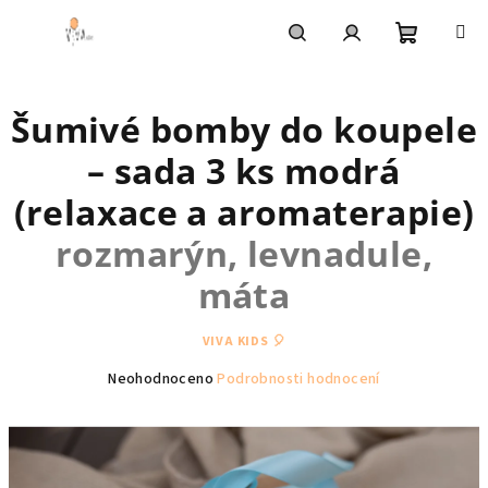
Přejít
na
obsah
Nákupní
Hledat
Přihlášení
Šumivé bomby do koupele
košík
– sada 3 ks modrá
(relaxace a aromaterapie)
rozmarýn, levnadule,
máta
VIVA KIDS 🎈
Průměrné
Neohodnoceno
Podrobnosti hodnocení
hodnocení
produktu
je
0,0
z