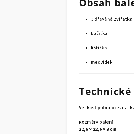
Obsah bal
3 dřevěná zvířátka
kočička
lištička
medvídek
Technické
Velikost jednoho zvířátk
Rozměry balení:
22,6 × 22,6 × 3 cm