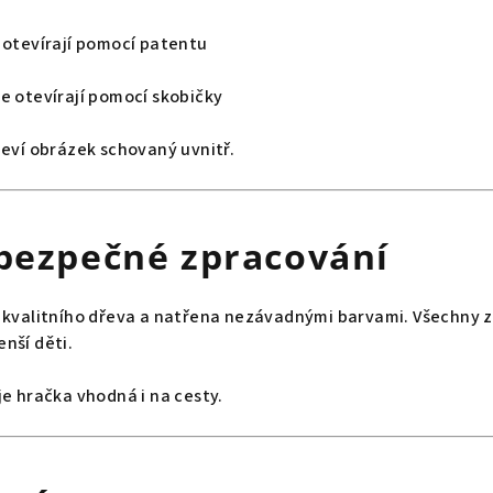
 otevírají pomocí patentu
se otevírají pomocí skobičky
jeví obrázek schovaný uvnitř.
 bezpečné zpracování
 kvalitního dřeva a natřena nezávadnými barvami. Všechny z
nší děti.
je hračka vhodná i na cesty.