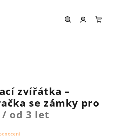
Hledat
Přihlášení
Nákupní
košík
T
cí zvířátka –
račka se zámky pro
/ od 3 let
odnocení