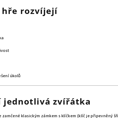
 hře rozvíjejí
ka
ivost
ešení úkolů
í jednotlivá zvířátka
je zamčené klasickým zámkem s klíčkem (klíč je připevněný š