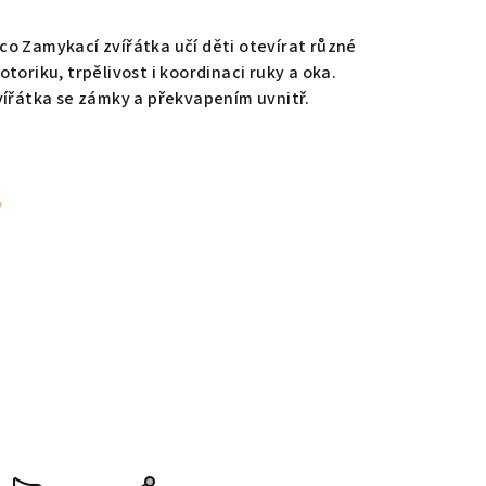
o Zamykací zvířátka učí děti otevírat různé
toriku, trpělivost i koordinaci ruky a oka.
vířátka se zámky a překvapením uvnitř.
%