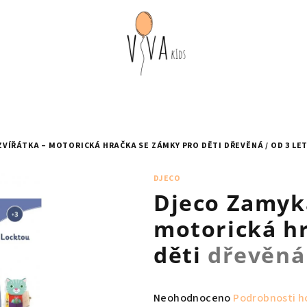
ZVÍŘÁTKA – MOTORICKÁ HRAČKA SE ZÁMKY PRO DĚTI
DŘEVĚNÁ / OD 3 LE
DJECO
Djeco Zamyka
motorická h
děti
dřevěná 
Průměrné
Neohodnoceno
Podrobnosti h