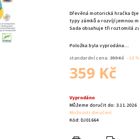
hodnocení
produktu
Dřevěná motorická hračka Djec
je
typy zámků a rozvíjí jemnou mo
0,0
Sada obsahuje tři roztomilá z
z
5
Položka byla vyprodána…
hvězdiček.
standardní cena:
399 Kč
–10 
359 Kč
Měrná
cena:
Vyprodáno
Můžeme doručit do:
3.11.2026
Možnosti doručení
Kód:
DJ01664