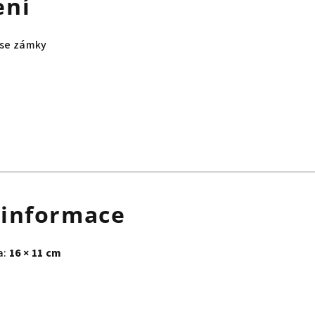
ení
 se zámky
 informace
a:
16 × 11 cm