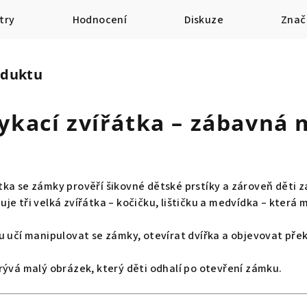
try
Hodnocení
Diskuze
Znač
oduktu
kací zvířátka – zábavná 
ka se zámky prověří šikovné dětské prstíky a zároveň děti 
e tři velká zvířátka – kočičku, lištičku a medvídka – která ma
u učí manipulovat se zámky, otevírat dvířka a objevovat přek
rývá malý obrázek, který děti odhalí po otevření zámku.