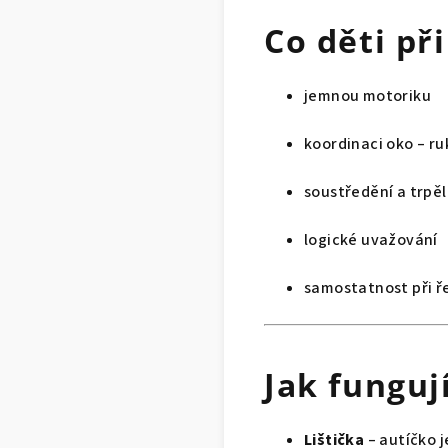
Co děti při
jemnou motoriku
koordinaci oko – ru
soustředění a trpěl
logické uvažování
samostatnost při ř
Jak funguj
Lištička
– autíčko 