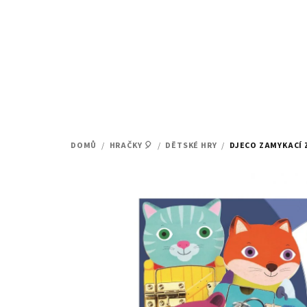
Přejít
na
obsah
DOMŮ
/
HRAČKY 🎈
/
DĚTSKÉ HRY
/
DJECO ZAMYKACÍ 