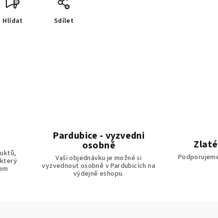
Hlídat
Sdílet
Pardubice - vyzvedni
Zlaté
osobně
uktů,
Podporujeme
Vaši objednávku je možné si
 který
vyzvednout osobně v Pardubicích na
tem
výdejně eshopu.