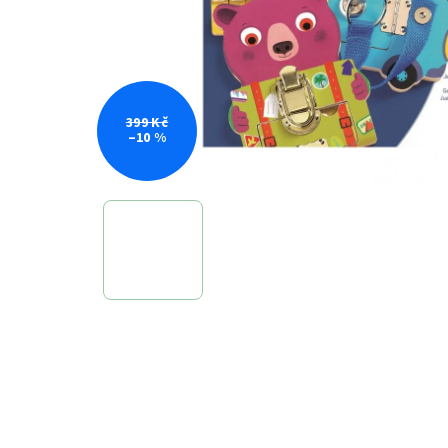
399 Kč
–10 %