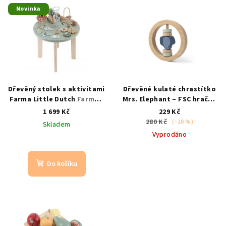
Novinka
Dřevěný stolek s aktivitami
Dřevěné kulaté chrastítko
Farma Little Dutch
Farma /
Mrs. Elephant – FSC hračka
od 12 měsíců / motorika
pro miminka
od 6 měsíců /
1 699 Kč
229 Kč
slon
280 Kč
(–18 %)
Skladem
Vyprodáno
Do košíku