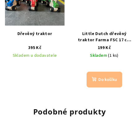
Dřevěný traktor
Little Dutch dřevěný
traktor Farma FSC 17 cm
pro děti
od 12 m | FSC
395 Kč
199 Kč
Skladem u dodavatele
Skladem
(1 ks)
Do košíku
Podobné produkty