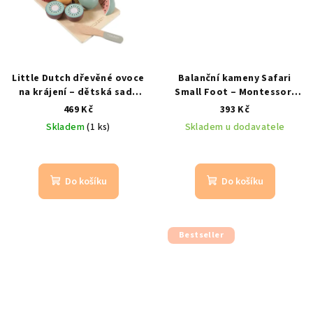
Little Dutch dřevěné ovoce
Balanční kameny Safari
na krájení – dětská sada
Small Foot – Montessori
montessori hračka
dřevěná hračka 18 ks
469 Kč
393 Kč
Montessori hračka |
Skladem
(1 ks)
Skladem u dodavatele
balanční kostky
Do košíku
Do košíku
Bestseller