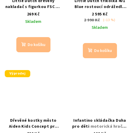
Little Dutch dřevěný
Little Dutch tříkolka 4v1
nakladač s figurkou FSC
od
Blue rostoucí odrážedlo
18 m / s pohyblivou lžící a
odrážedlo, nosnost 25 kg,
269 Kč
2 595 Kč
figurkou
4v1, rostoucí
2 990 Kč
(–13 %)
Skladem
Skladem
Do košíku
Do košíku
Výprodej
Dřevěné kostky město
Infantino skládačka Duha
Aiden Kids Concept pro
pro děti
motorická hračka
děti
stavba města | ke
| skládací duha | od 12