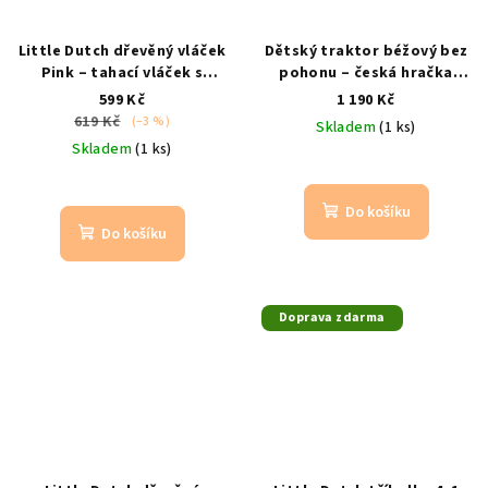
Little Dutch dřevěný vláček
Dětský traktor béžový bez
Pink – tahací vláček s
pohonu – česká hračka
kostkami
od 12 m
funkční řízení | zvuk click-
599 Kč
1 190 Kč
clack
619 Kč
(–3 %)
Skladem
(1 ks)
Skladem
(1 ks)
Do košíku
Do košíku
Doprava zdarma