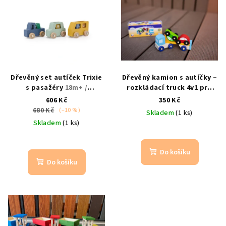
Dřevěný set autíček Trixie
Dřevěný kamion s autíčky –
s pasažéry
18m+ /
rozkládací truck 4v1 pro
motorická hračka
děti
od 3 let / tahač,
606 Kč
350 Kč
návěs, 2 autíčka
680 Kč
(–10 %)
Skladem
(1 ks)
Skladem
(1 ks)
Do košíku
Do košíku