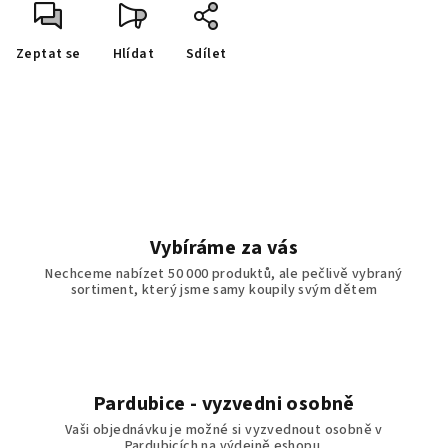
Zeptat se
Hlídat
Sdílet
Vybíráme za vás
Nechceme nabízet 50 000 produktů, ale pečlivě vybraný
sortiment, který jsme samy koupily svým dětem
Pardubice - vyzvedni osobně
Vaši objednávku je možné si vyzvednout osobně v
Pardubicích na výdejně eshopu.