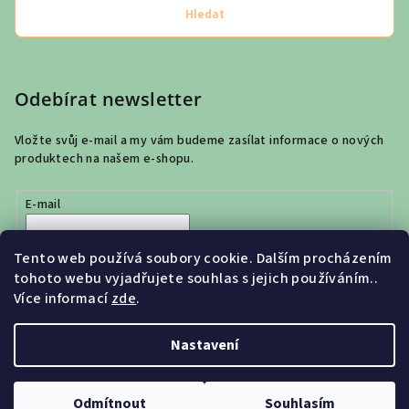
Hledat
Odebírat newsletter
Vložte svůj e-mail a my vám budeme zasílat informace o nových
produktech na našem e-shopu.
E-mail
Vložením e-mailu souhlasíte s
podmínkami ochrany osobních
Tento web používá soubory cookie. Dalším procházením
údajů
tohoto webu vyjadřujete souhlas s jejich používáním..
Více informací
zde
.
Přihlásit se
Nastavení
Copyright 2026
Vivakids s.r.o.
. Všechna práva vyhrazena.
Odmítnout
Souhlasím