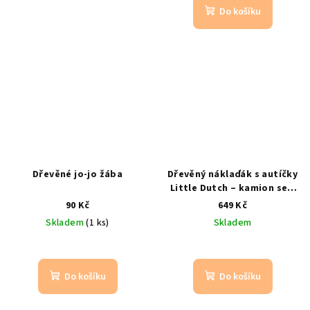
Do košíku
Dřevěné jo-jo žába
Dřevěný náklaďák s autíčky
Little Dutch – kamion se 4
auty
od 18 m
90 Kč
649 Kč
Skladem
(1 ks)
Skladem
Do košíku
Do košíku