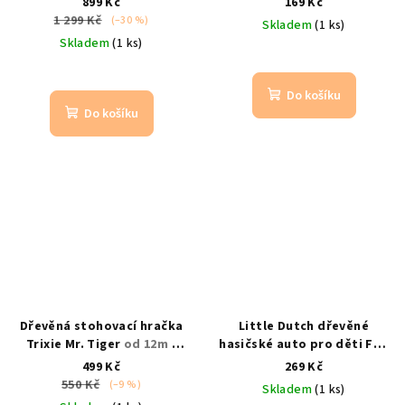
899 Kč
169 Kč
garážím a silnicím | od 12
měsíců
1 299 Kč
(–30 %)
Skladem
(1 ks)
měsíců
Skladem
(1 ks)
Do košíku
Do košíku
Dřevěná stohovací hračka
Little Dutch dřevěné
Trixie Mr. Tiger
od 12m /
hasičské auto pro děti FSC
motorika
od 12 m | autíčko s hasičem
499 Kč
269 Kč
550 Kč
(–9 %)
Skladem
(1 ks)