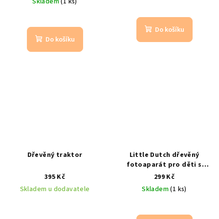
Skladem
(1 ks)
Do košíku
Do košíku
Dřevěný traktor
Little Dutch dřevěný
fotoaparát pro děti s
kaleidoskopem
od 2 let
395 Kč
299 Kč
Skladem u dodavatele
Skladem
(1 ks)