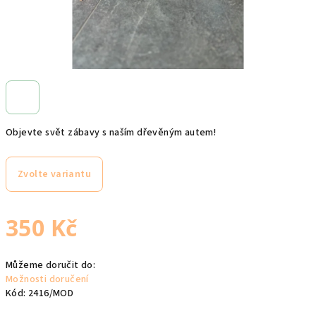
Objevte svět zábavy s naším dřevěným autem!
Zvolte variantu
350 Kč
Měrná
Můžeme doručit do:
cena:
Možnosti doručení
Kód:
2416/MOD