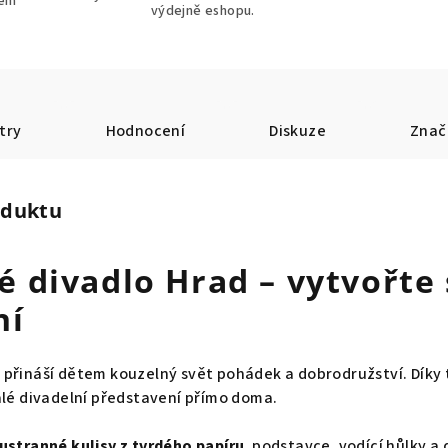
tem
výdejně eshopu.
try
Hodnocení
Diskuze
Znač
oduktu
 divadlo Hrad – vytvořte 
ní
přináší dětem kouzelný svět pohádek a dobrodružství. Díky t
alé divadelní představení přímo doma.
stranné kulisy z tvrdého papíru
, podstavce, vodící hůlky 