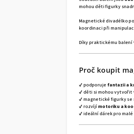
mohou děti figurky snad
Magnetické divadélko p
koordinaci při manipulaci
Díky praktickému balení 
Proč koupit ma
✔ podporuje
fantazii a 
✔ děti si mohou vytvořit
✔ magnetické figurky se
✔ rozvíjí
motoriku a koor
✔ ideální dárek pro mal