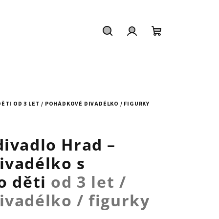
Hledat
Přihlášení
Nákupní
košík
DĚTI
OD 3 LET / POHÁDKOVÉ DIVADÉLKO / FIGURKY
ivadlo Hrad –
ivadélko s
o děti
od 3 let /
vadélko / figurky