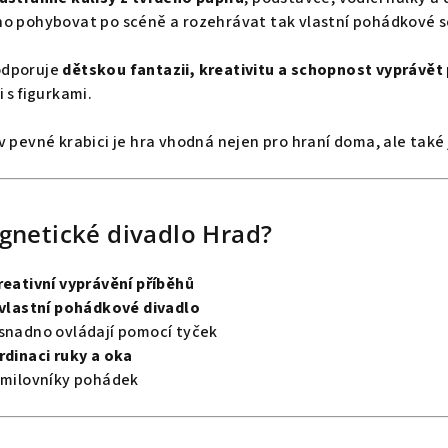
no pohybovat po scéně a rozehrávat tak vlastní pohádkové s
odporuje
dětskou fantazii, kreativitu a schopnost vyprávět
 s figurkami.
v pevné krabici je hra vhodná nejen pro hraní doma, ale také
gnetické divadlo Hrad?
kreativní vyprávění příběhů
vlastní pohádkové divadlo
 snadno ovládají pomocí tyček
dinaci ruky a oka
é milovníky pohádek