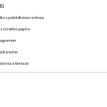
ti
lko s pohádkovou scénou
 z tvrdého papíru
 magnetem
ohyb postav
tivitu a fantazii