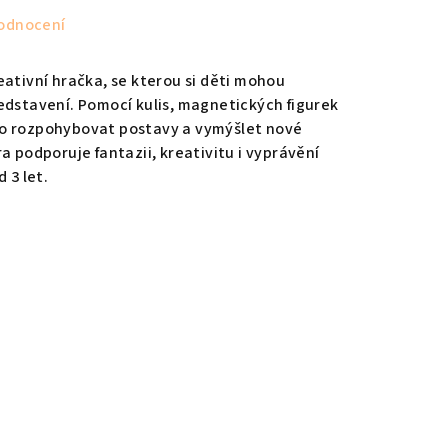
odnocení
eativní hračka, se kterou si děti mohou
edstavení. Pomocí kulis, magnetických figurek
o rozpohybovat postavy a vymýšlet nové
a podporuje fantazii, kreativitu i vyprávění
 3 let.