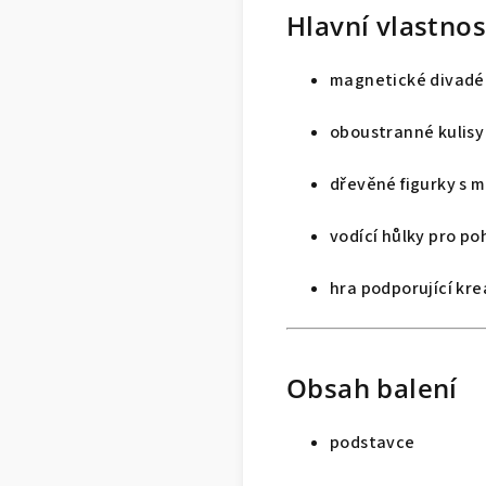
Hlavní vlastnos
magnetické divadé
oboustranné kulisy
dřevěné figurky s
vodící hůlky pro p
hra podporující krea
Obsah balení
podstavce