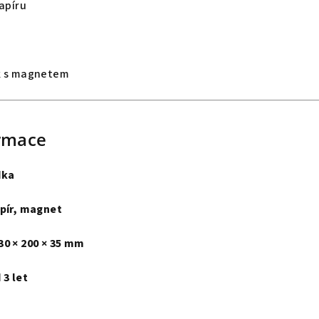
papíru
ek s magnetem
rmace
dka
pír, magnet
30 × 200 × 35 mm
 3 let