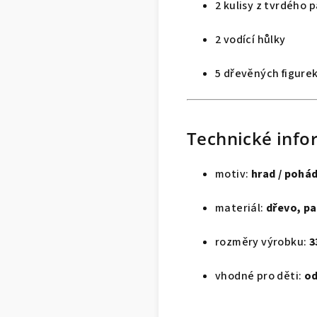
2 kulisy z tvrdého 
2 vodící hůlky
5 dřevěných figur
Technické info
motiv:
hrad / pohá
materiál:
dřevo, pa
rozměry výrobku:
3
vhodné pro děti:
od