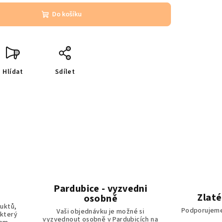
Do košíku
Hlídat
Sdílet
Pardubice - vyzvedni
Zlaté
osobně
uktů,
Podporujeme
Vaši objednávku je možné si
 který
vyzvednout osobně v Pardubicích na