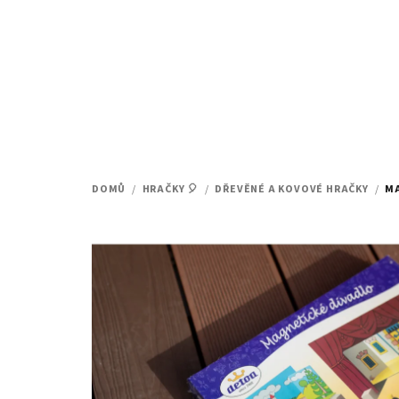
Přejít
na
obsah
DOMŮ
/
HRAČKY 🎈
/
DŘEVĚNÉ A KOVOVÉ HRAČKY
/
MA