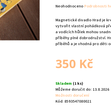
Průměrné
Neohodnoceno
Podrobnosti h
hodnocení
produktu
Magnetické divadlo Hrad je kr
je
vytvořit vlastní pohádková př
0,0
a vodících hůlek mohou snadn
z
příběhy plné dobrodružství. Hr
5
příběhů a je vhodná pro děti od
hvězdiček.
350 Kč
Měrná
cena:
Skladem
(1 ks)
Můžeme doručit do:
13.8.2026
Možnosti doručení
Kód:
8593547080021