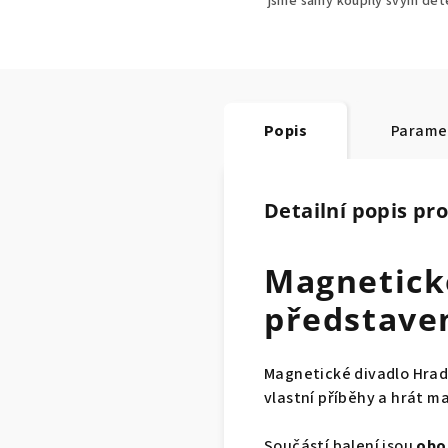
jsme samy koupily svým dě
Popis
Parame
Detailní popis pr
Magnetické
představe
Magnetické divadlo Hrad 
vlastní příběhy a hrát m
Součástí balení jsou
obou