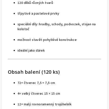
120 dílků různých tvarů
třpytivé a pastelové prvky
speciální díly: hradby, schody, podvozek, stojan na
kolotoč
možnost stavět pohyblivé konstrukce
ideální jako dárek
Obsah balení (120 ks)
72× čtverec 7,5 × 7,5 cm
4× velký čtverec 15 × 15 cm
12× malý rovnoramenný trojúhelník