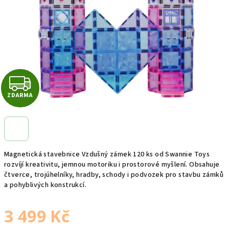
hvězdiček.
Z
ZDARMA
D
A
R
Magnetická stavebnice Vzdušný zámek 120 ks od Swannie Toys
M
rozvíjí kreativitu, jemnou motoriku i prostorové myšlení. Obsahuje
čtverce, trojúhelníky, hradby, schody i podvozek pro stavbu zámků
a pohyblivých konstrukcí.
A
3 499 Kč