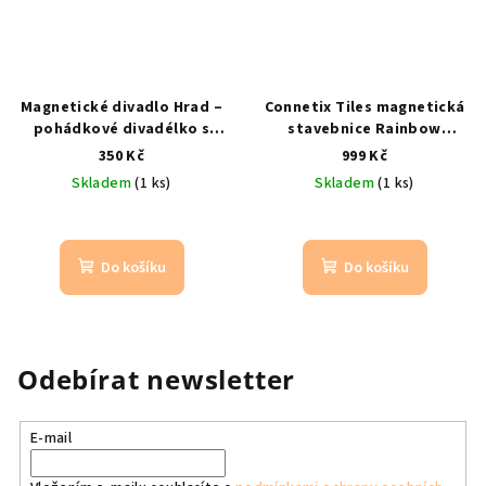
Magnetické divadlo Hrad –
Connetix Tiles magnetická
pohádkové divadélko s
stavebnice Rainbow
figurkami pro děti
od 3 let
Motion Pack 24 ks
Mini / od
350 Kč
999 Kč
/ pohádkové divadélko /
3 let / duhová
Skladem
(1 ks)
Skladem
(1 ks)
figurky
Do košíku
Do košíku
Odebírat newsletter
E-mail