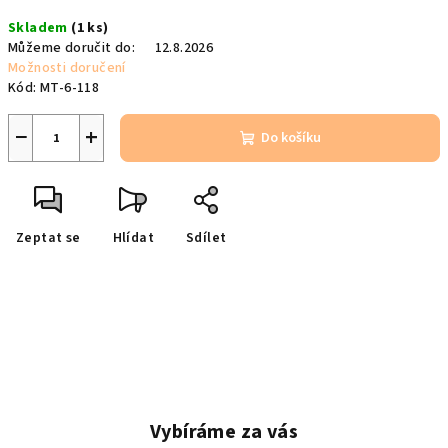
Měrná
Skladem
(1 ks)
cena:
Můžeme doručit do:
12.8.2026
Možnosti doručení
Kód:
MT-6-118
−
+
Do košíku
Zeptat se
Hlídat
Sdílet
Vybíráme za vás