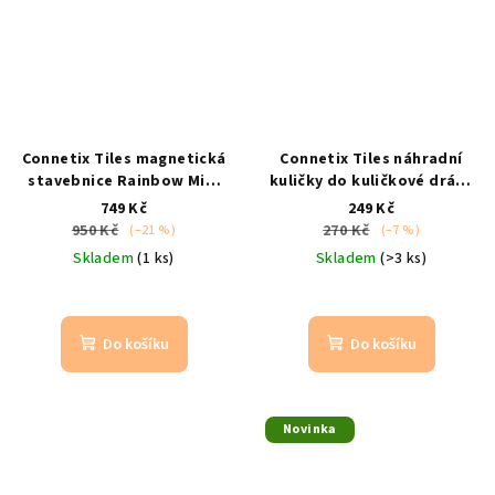
Connetix Tiles magnetická
Connetix Tiles náhradní
stavebnice Rainbow Mini
kuličky do kuličkové dráhy
Pack 24 ks
Mini / od 3 let /
12 ks duhové
originální
749 Kč
249 Kč
kompatibilní s Magna Tiles
příslušenství
950 Kč
270 Kč
(–21 %)
(–7 %)
Skladem
(1 ks)
Skladem
(>3 ks)
Do košíku
Do košíku
Novinka