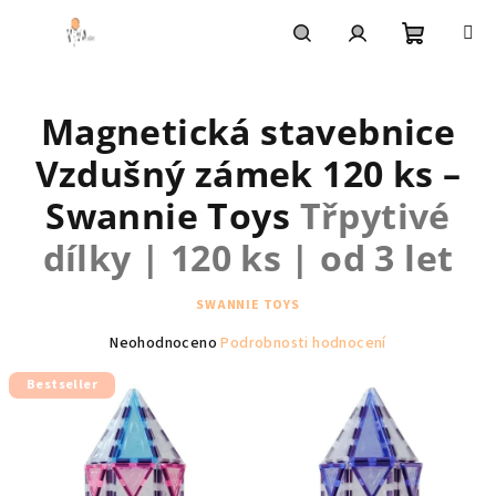
Přejít
na
obsah
Nákupní
Hledat
Přihlášení
Magnetická stavebnice
košík
Vzdušný zámek 120 ks –
Swannie Toys
Třpytivé
dílky | 120 ks | od 3 let
SWANNIE TOYS
Průměrné
Neohodnoceno
Podrobnosti hodnocení
hodnocení
Bestseller
produktu
je
0,0
z
5