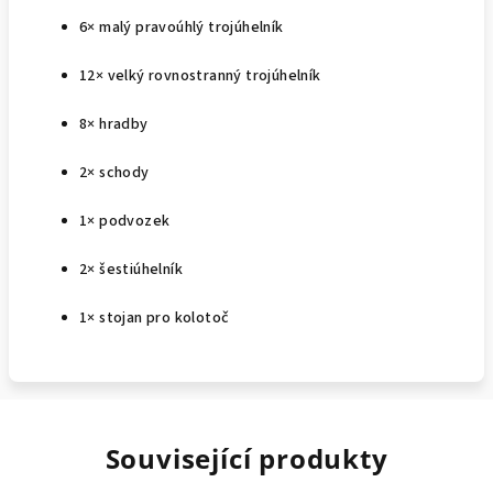
6× malý pravoúhlý trojúhelník
12× velký rovnostranný trojúhelník
8× hradby
2× schody
1× podvozek
2× šestiúhelník
1× stojan pro kolotoč
Související produkty