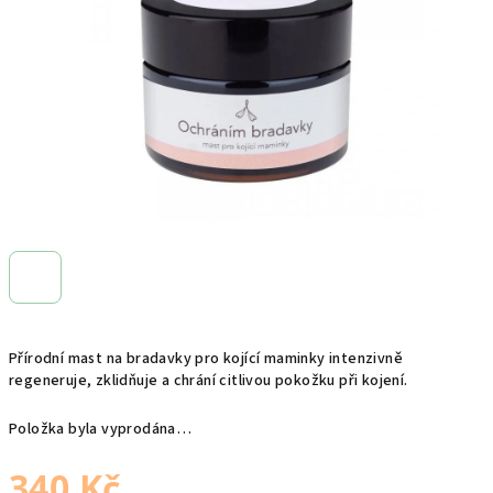
hvězdiček.
Přírodní mast na bradavky pro kojící maminky intenzivně
regeneruje, zklidňuje a chrání citlivou pokožku při kojení.
Položka byla vyprodána…
340 Kč