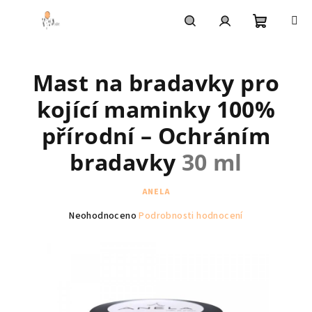
Přejít
na
obsah
Nákupní
Hledat
Přihlášení
Mast na bradavky pro
košík
kojící maminky 100%
přírodní – Ochráním
bradavky
30 ml
ANELA
Průměrné
Neohodnoceno
Podrobnosti hodnocení
hodnocení
produktu
je
0,0
z
5