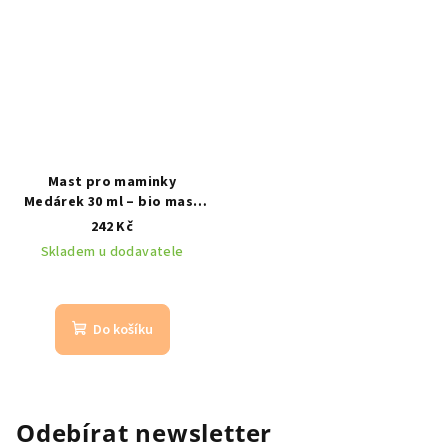
Mast pro maminky
Medárek 30 ml – bio mast
na bradavky, jizvy a strie
242 Kč
na kojení a regeneraci
Skladem u dodavatele
pokožky bez parfemace
Do košíku
Odebírat newsletter