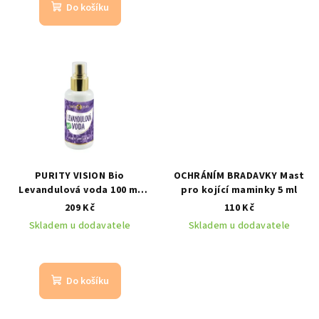
Do košíku
PURITY VISION Bio
OCHRÁNÍM BRADAVKY Mast
Levandulová voda 100 ml
pro kojící maminky 5 ml
zklidňující bio květová
209 Kč
110 Kč
voda z levandule
Skladem u dodavatele
Skladem u dodavatele
Do košíku