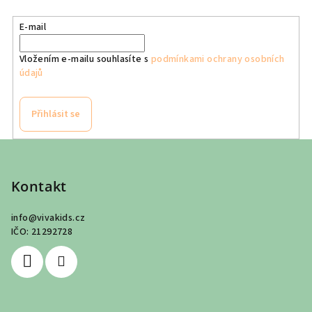
E-mail
Vložením e-mailu souhlasíte s
podmínkami ochrany osobních
údajů
Přihlásit se
Z
á
p
Kontakt
a
info
@
vivakids.cz
t
IČO: 21292728
í