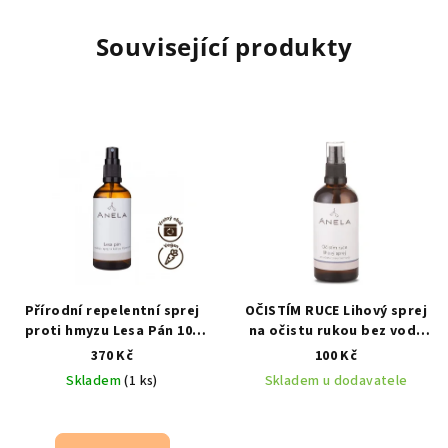
Související produkty
Přírodní repelentní sprej
OČISTÍM RUCE Lihový sprej
proti hmyzu Lesa Pán 100
na očistu rukou bez vody
ml – na pokožku i po
30 ml
370 Kč
100 Kč
štípnutí
100 ml
Skladem
(1 ks)
Skladem u dodavatele