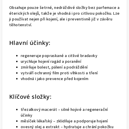
Obsahuje pouze šetrné, nedráždivé složky bez parfemace a
éterických olejů, takže je vhodná i pro citlivou pokožku. Lze
ji používat nejen při kojení, ale i preventivně již v závěru
těhotenství.
Hlavní účinky:
regeneruje popraskané a citlivé bradavky
urychluje hojení ragád a poranění
zmírňuje bolest, pálení a podráždění
vytváří ochranný film proti vlhkosti a tření
vhodná i jako prevence před kojením
Klíčové složky:
třezalkový macerát – silné hojivé a regenerační
účinky
měsíček lékařský – zklidňuje a podporuje hojení
ovesný olej a extrakt – hydratuje a chrání pokožku