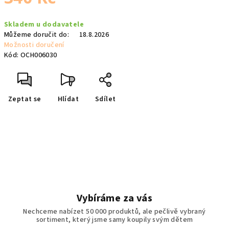
Měrná
Skladem u dodavatele
cena:
Můžeme doručit do:
18.8.2026
Možnosti doručení
Kód:
OCH006030
Zeptat se
Hlídat
Sdílet
Vybíráme za vás
Nechceme nabízet 50 000 produktů, ale pečlivě vybraný
sortiment, který jsme samy koupily svým dětem