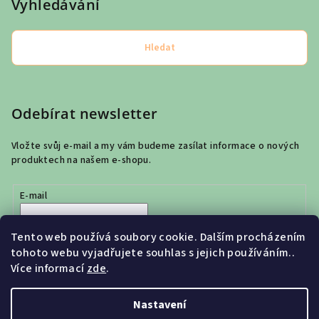
Vyhledávání
Hledat
Odebírat newsletter
Vložte svůj e-mail a my vám budeme zasílat informace o nových
produktech na našem e-shopu.
E-mail
Vložením e-mailu souhlasíte s
podmínkami ochrany osobních
Tento web používá soubory cookie. Dalším procházením
údajů
tohoto webu vyjadřujete souhlas s jejich používáním..
Více informací
zde
.
Přihlásit se
Nastavení