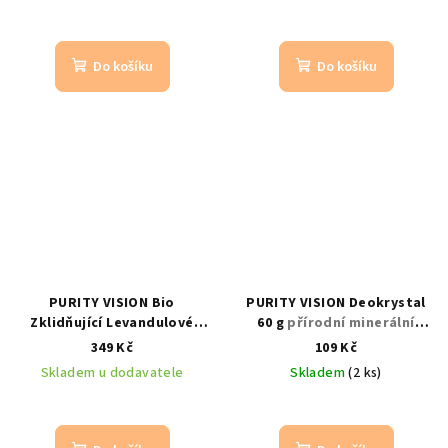
Do košíku
Do košíku
PURITY VISION Bio
PURITY VISION Deokrystal
Zklidňující Levandulové
60 g
přírodní minerální
hyaluronové sérum 50 ml
deodorant bez parfemace
349 Kč
109 Kč
Skladem u dodavatele
Skladem
(2 ks)