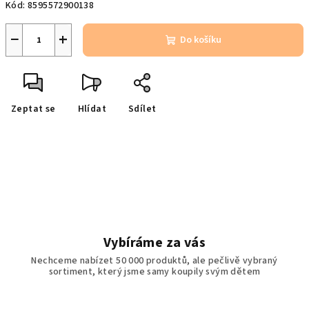
Kód:
8595572900138
−
+
Do košíku
Zeptat se
Hlídat
Sdílet
Vybíráme za vás
Nechceme nabízet 50 000 produktů, ale pečlivě vybraný
sortiment, který jsme samy koupily svým dětem