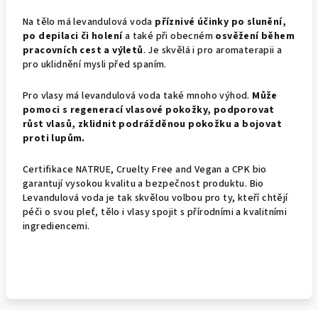
Na tělo má levandulová voda
příznivé účinky po slunění,
po depilaci či holení
a také při obecném
osvěžení během
pracovních cest a výletů
. Je skvělá i pro aromaterapii a
pro uklidnění mysli před spaním.
Pro vlasy má levandulová voda také mnoho výhod.
Může
pomoci s regenerací vlasové pokožky, podporovat
růst vlasů, zklidnit podrážděnou pokožku a bojovat
proti lupům.
Certifikace NATRUE, Cruelty Free and Vegan a CPK bio
garantují vysokou kvalitu a bezpečnost produktu. Bio
Levandulová voda je tak skvělou volbou pro ty, kteří chtějí
péči o svou pleť, tělo i vlasy spojit s přírodními a kvalitními
ingrediencemi.