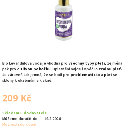
hvězdiček.
Bio Levandulová voda je vhodná pro
všechny typy pleti
,
zejména
pak pro
citlivou pokožku
. Uplatnění najde i v péči o
zralou pleť.
Je zároveň tak jemná, že se hodí pro
problematickou pleť
se
sklony k ekzémům a k akné.
209 Kč
Měrná
Skladem u dodavatele
cena:
Můžeme doručit do:
19.8.2026
Možnosti doručení