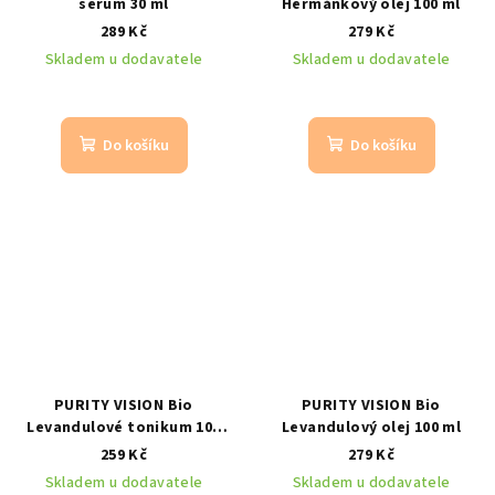
serum 30 ml
Heřmánkový olej 100 ml
289 Kč
279 Kč
Skladem u dodavatele
Skladem u dodavatele
Do košíku
Do košíku
PURITY VISION Bio
PURITY VISION Bio
Levandulové tonikum 100
Levandulový olej 100 ml
ml
259 Kč
279 Kč
Skladem u dodavatele
Skladem u dodavatele