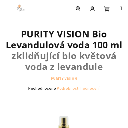
Přejít
na
obsah
Nákupní
Hledat
Přihlášení
PURITY VISION Bio
košík
Levandulová voda 100 ml
zklidňující bio květová
voda z levandule
PURITY VISION
Průměrné
Neohodnoceno
Podrobnosti hodnocení
hodnocení
produktu
je
0,0
z
5