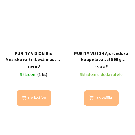
PURITY VISION Bio
PURITY VISION Ajurvédská
Měsíčková Zinková mast 70
koupelová sůl 500 g
ml
bio zinková mast s
ajurvédská koupelová sůl
189 Kč
159 Kč
měsíčkem pro citlivou
pro relaxaci a odpočinek
Skladem
(1 ks)
Skladem u dodavatele
pokožku
Do košíku
Do košíku