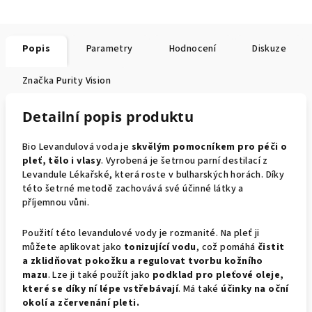
Popis
Parametry
Hodnocení
Diskuze
Značka
Purity Vision
Detailní popis produktu
Bio Levandulová voda je
skvělým pomocníkem pro péči o
pleť, tělo i vlasy
. Vyrobená je šetrnou parní destilací z
Levandule Lékařské, která roste v bulharských horách. Díky
této šetrné metodě zachovává své účinné látky a
příjemnou vůni.
Použití této levandulové vody je rozmanité. Na pleť ji
můžete aplikovat jako
tonizující vodu
, což pomáhá
čistit
a zklidňovat pokožku a regulovat tvorbu kožního
mazu
. Lze ji také použít jako
podklad pro pleťové oleje,
které se díky ní lépe vstřebávají
. Má také
účinky na oční
okolí a zčervenání pleti.