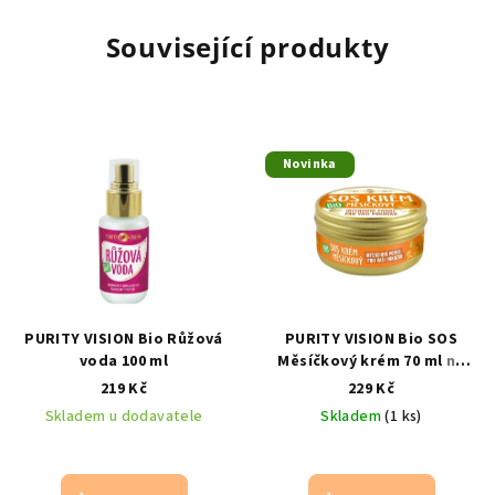
Související produkty
Novinka
PURITY VISION Bio Růžová
PURITY VISION Bio SOS
voda 100 ml
Měsíčkový krém 70 ml
na
ekzém, podráždění a
219 Kč
229 Kč
citlivou pleť se zinkem,
Skladem u dodavatele
Skladem
(1 ks)
neeemem a konopným
olejem