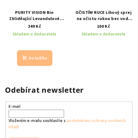
PURITY VISION Bio
OČISTÍM RUCE Lihový sprej
Zklidňující Levandulové
na očistu rukou bez vody
hyaluronové sérum 50 ml
30 ml
349 Kč
100 Kč
Skladem u dodavatele
Skladem u dodavatele
Do košíku
Odebírat newsletter
E-mail
Vložením e-mailu souhlasíte s
podmínkami ochrany osobních
údajů