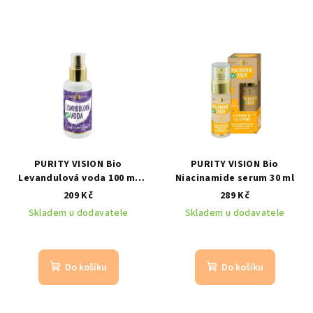
PURITY VISION Bio
PURITY VISION Bio
Levandulová voda 100 ml
Niacinamide serum 30 ml
zklidňující bio květová
209 Kč
289 Kč
voda z levandule
Skladem u dodavatele
Skladem u dodavatele
Do košíku
Do košíku