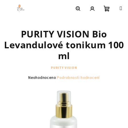
Přejít
na
obsah
Nákupní
Hledat
Přihlášení
PURITY VISION Bio
košík
Levandulové tonikum 100
ml
PURITY VISION
Průměrné
Neohodnoceno
Podrobnosti hodnocení
hodnocení
produktu
je
0,0
z
5
hvězdiček.