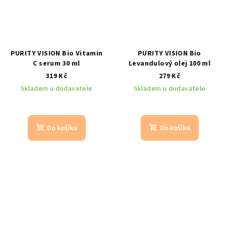
PURITY VISION Bio Vitamin
PURITY VISION Bio
C serum 30 ml
Levandulový olej 100 ml
319 Kč
279 Kč
Skladem u dodavatele
Skladem u dodavatele
Do košíku
Do košíku