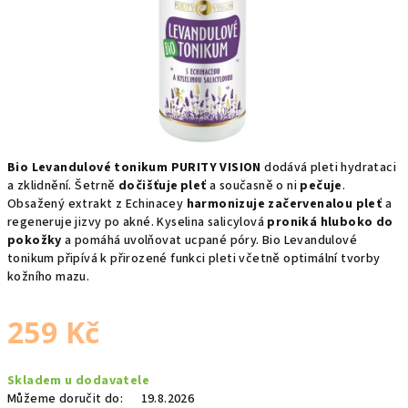
Bio Levandulové tonikum PURITY VISION
dodává pleti hydrataci
a zklidnění. Šetrně
dočišťuje pleť
a současně o ni
pečuje
.
Obsažený extrakt z Echinacey
harmonizuje začervenalou pleť
a
regeneruje jizvy po akné. Kyselina salicylová
proniká hluboko do
pokožky
a pomáhá uvolňovat ucpané póry. Bio Levandulové
tonikum připívá k přirozené funkci pleti včetně optimální tvorby
kožního mazu.
259 Kč
Měrná
Skladem u dodavatele
cena:
Můžeme doručit do:
19.8.2026