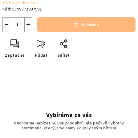
Možnosti doručení
Kód:
8595572907991
−
+
Do košíku
Zeptat se
Hlídat
Sdílet
Vybíráme za vás
Nechceme nabízet 50 000 produktů, ale pečlivě vybraný
sortiment, který jsme samy koupily svým dětem