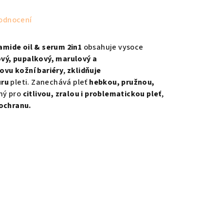
odnocení
amide oil & serum 2in1
obsahuje vysoce
ový, pupalkový, marulový a
ovu kožní bariéry
,
zklidňuje
uru
pleti. Zanechává pleť
hebkou, pružnou,
ný pro
citlivou, zralou i problematickou pleť
,
ochranu.