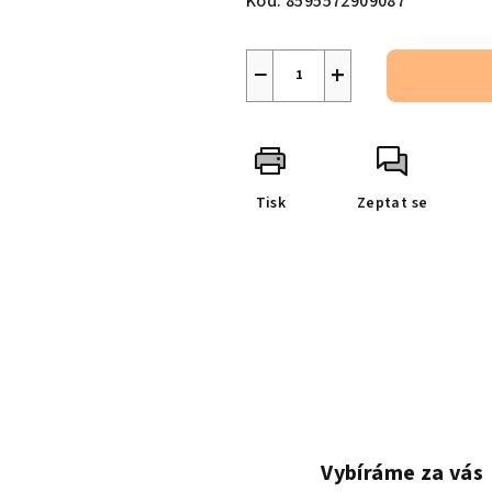
Kód:
8595572909087
−
+
Tisk
Zeptat se
Vybíráme za vás