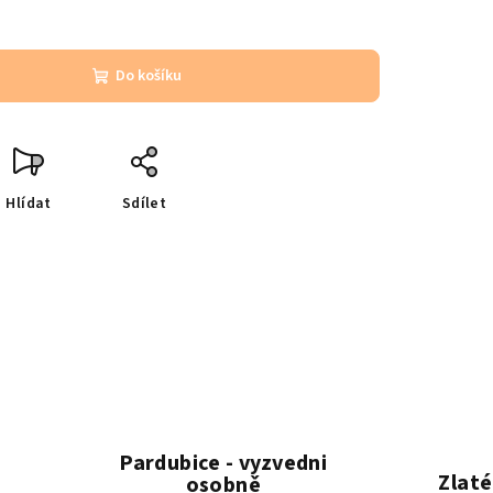
Do košíku
Hlídat
Sdílet
Pardubice - vyzvedni
Zlaté
osobně