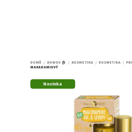
Přejít
na
obsah
DOMŮ
/
DOMOV 🏠
/
KOSMETIKA
/
KOSMETIKA
/
PR
MAKADAMIOVÝ
Novinka