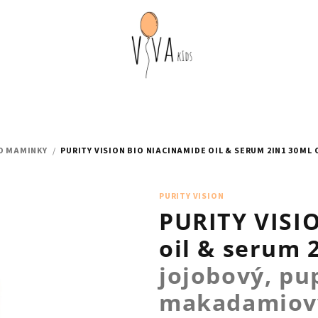
O MAMINKY
/
PURITY VISION BIO NIACINAMIDE OIL & SERUM 2IN1 30 ML
PURITY VISION
PURITY VISI
oil & serum 
jojobový, pu
makadamiov