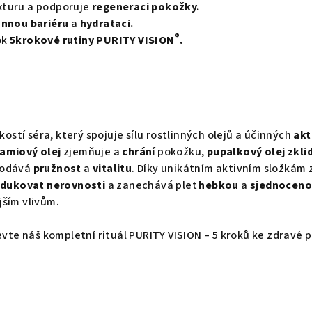
xturu a podporuje
regeneraci pokožky.
nnou bariéru
a
hydrataci.
®
ok
5krokové rutiny PURITY VISION
.
hkostí séra, který spojuje sílu rostlinných olejů a účinných
akt
miový olej
zjemňuje a
chrání
pokožku,
pupalkový olej
zkli
odává
pružnost
a
vitalitu
. Díky unikátním aktivním složkám 
edukovat nerovnosti
a zanechává pleť
hebkou
a
sjednocen
jším vlivům.
evte náš kompletní rituál PURITY VISION – 5 kroků ke zdravé p