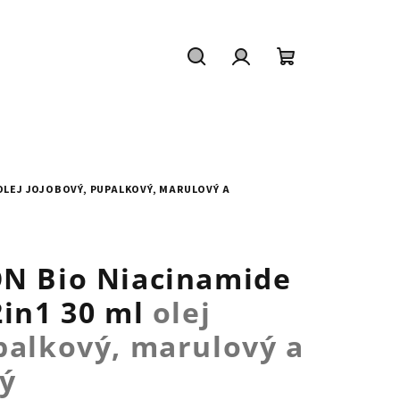
Hledat
Přihlášení
Nákupní
košík
OLEJ JOJOBOVÝ, PUPALKOVÝ, MARULOVÝ A
ON Bio Niacinamide
2in1 30 ml
olej
palkový, marulový a
ý