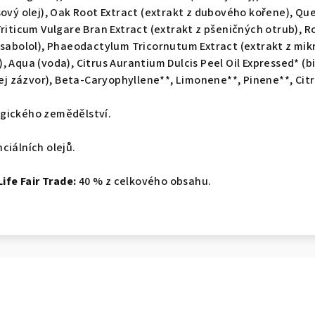
sový olej), Oak Root Extract (extrakt z dubového kořene), Qu
riticum Vulgare Bran Extract (extrakt z pšeničných otrub), Ro
isabolol), Phaeodactylum Tricornutum Extract (extrakt z mikr
 Aqua (voda), Citrus Aurantium Dulcis Peel Oil Expressed* (bi
lej zázvor), Beta-Caryophyllene**, Limonene**, Pinene**, Citr
gického zemědělství.
ciálních olejů.
Life Fair Trade:
40 % z celkového obsahu.