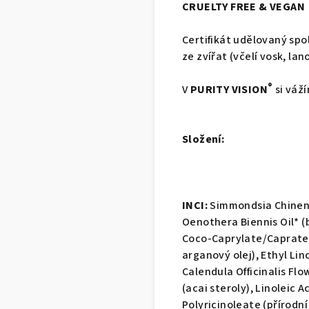
CRUELTY FREE & VEGAN
Certifikát udělovaný spo
ze zvířat (včelí vosk, lan
®
V
PURITY VISION
si váž
Složení:
INCI:
Simmondsia Chinensi
Oenothera Biennis Oil* (b
Coco-Caprylate/Caprate (l
arganový olej), Ethyl Lin
Calendula Officinalis Fl
(acai steroly), Linoleic A
Polyricinoleate (přírodn