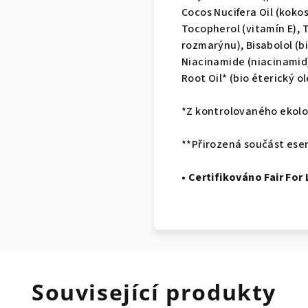
Cocos Nucifera Oil (koko
Tocopherol (vitamín E), T
rozmarýnu), Bisabolol (b
Niacinamide (niacinamid),
Root Oil* (bio éterický o
*Z kontrolovaného ekolo
**Přirozená součást esen
• Certifikováno Fair For 
Související produkty