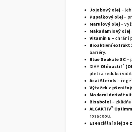
Jojobový olej
– le
Pupalkový olej
– p
Marulový olej
– vy
Makadamiový olej
Vitamín E
– chrání 
Bioaktivní extrakt
bariéry.
Blue Seakale SC
– 
®
DIAM
Oléoactif
(O
pleti a redukci vid
Acai Sterols
– rege
Výtažek z pšeničn
Moderní derivát vi
Bisabolol
– zklidňu
®
ALGAKTIV
Optimmu
rosaceou.
Esenciální olej ze 