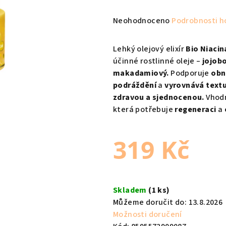
Průměrné
Neohodnoceno
Podrobnosti h
hodnocení
produktu
Lehký olejový elixír
Bio Niacin
je
účinné rostlinné oleje –
jojob
0,0
makadamiový.
Podporuje
obn
z
podráždění
a
vyrovnává text
5
zdravou a sjednocenou.
Vhod
hvězdiček.
která potřebuje
regeneraci
a
319 Kč
Měrná
cena:
Skladem
(1 ks)
Můžeme doručit do:
13.8.2026
Možnosti doručení