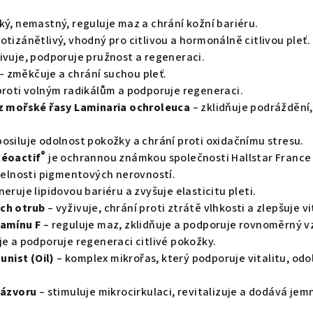
hký, nemastný, reguluje maz a chrání kožní bariéru.
rotizánětlivý, vhodný pro citlivou a hormonálně citlivou pleť.
živuje, podporuje pružnost a regeneraci.
– změkčuje a chrání suchou pleť.
proti volným radikálům a podporuje regeneraci.
 z mořské řasy Laminaria ochroleuca
– zklidňuje podráždění
posiluje odolnost pokožky a chrání proti oxidačnímu stresu.
®
léoactif
je ochrannou známkou společnosti Hallstar France 
itelnosti pigmentových nerovností.
neruje lipidovou bariéru a zvyšuje elasticitu pleti.
ých otrub
– vyživuje, chrání proti ztrátě vlhkosti a zlepšuje vit
tamínu F
– reguluje maz, zklidňuje a podporuje rovnoměrný vz
je a podporuje regeneraci citlivé pokožky.
nist (Oil)
– komplex mikrořas, který podporuje vitalitu, odol
zázvoru
– stimuluje mikrocirkulaci, revitalizuje a dodává jem