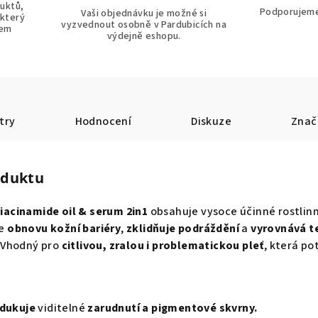
uktů,
Podporujeme
Vaši objednávku je možné si
 který
vyzvednout osobně v Pardubicích na
tem
výdejně eshopu.
try
Hodnocení
Diskuze
Znač
oduktu
iacinamide oil & serum 2in1
obsahuje vysoce účinné rostlinn
e
obnovu kožní bariéry
,
zklidňuje podráždění
a
vyrovnává t
Vhodný pro
citlivou, zralou i problematickou pleť
, která po
dukuje
viditelné
zarudnutí a pigmentové skvrny.