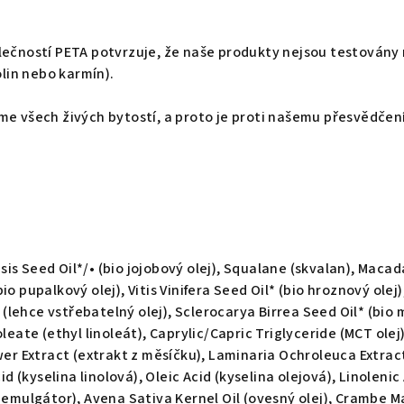
lečností PETA potvrzuje, že naše produkty nejsou testovány 
olin nebo karmín).
íme všech živých bytostí, a proto je proti našemu přesvědčen
s Seed Oil*/• (bio jojobový olej), Squalane (skvalan), Macada
io pupalkový olej), Vitis Vinifera Seed Oil* (bio hroznový olej
ehce vstřebatelný olej), Sclerocarya Birrea Seed Oil* (bio ma
oleate (ethyl linoleát), Caprylic/Capric Triglyceride (MCT olej
ower Extract (extrakt z měsíčku), Laminaria Ochroleuca Extrac
cid (kyselina linolová), Oleic Acid (kyselina olejová), Linoleni
í emulgátor), Avena Sativa Kernel Oil (ovesný olej), Crambe M