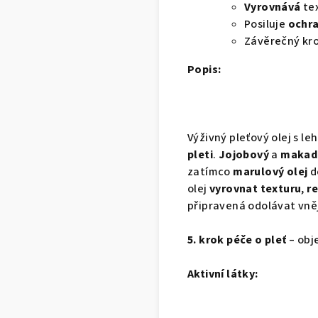
Vyrovnává
te
Posiluje
ochra
Závěrečný kr
Popis:
Výživný pleťový olej s le
pleti
.
Jojobový
a
makada
zatímco
marulový olej
d
olej
vyrovnat texturu
,
r
připravená odolávat vně
5. krok péče o pleť
– obj
Aktivní látky: