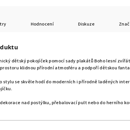
try
Hodnocení
Diskuze
Znač
oduktu
ický dětský pokojíček pomocí sady plakátů Boho lesní zvířát
 prostoru klidnou přírodní atmosféru a podpoří dětskou fantaz
 stylu se skvěle hodí do moderních i přírodně laděných inter
jíčku.
o dekorace nad postýlku, přebalovací pult nebo do herního ko