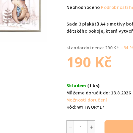
Průměrné
Neohodnoceno
Podrobnosti h
hodnocení
produktu
Sada 3 plakátů A4 s motivy bo
je
dětského pokoje, která vytvo
0,0
z
standardní cena:
290 Kč
–34 
5
190 Kč
hvězdiček.
Měrná
cena:
Skladem
(1 ks)
Můžeme doručit do:
13.8.2026
Možnosti doručení
Kód:
WYTWORY17
−
+