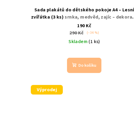
Sada plakátů do dětského pokoje A4 – Lesn
zvířátka (3 ks)
srnka, medvěd, zajíc – dekora
do pokojíčku
190 Kč
290 Kč
(–34 %)
Skladem
(1 ks)
Do košíku
Výprodej