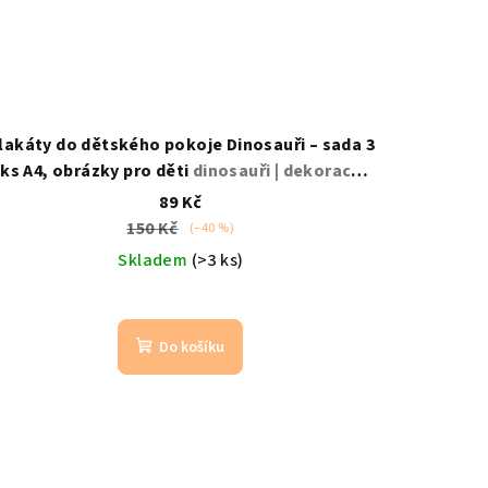
lakáty do dětského pokoje Dinosauři – sada 3
ks A4, obrázky pro děti
dinosauři | dekorace
pokojíček
89 Kč
150 Kč
(–40 %)
Skladem
(>3 ks)
Do košíku