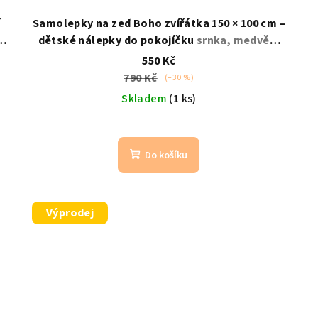
í
Samolepky na zeď Boho zvířátka 150 × 100 cm –
ce
dětské nálepky do pokojíčku
srnka, medvěd,
liška, ptáček
550 Kč
790 Kč
(–30 %)
Skladem
(1 ks)
Do košíku
Výprodej