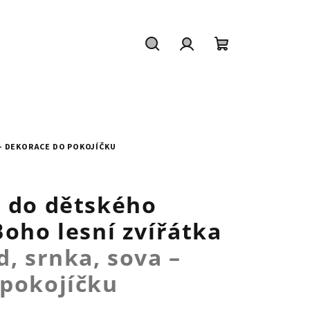
Hledat
Přihlášení
Nákupní
košík
– DEKORACE DO POKOJÍČKU
ů do dětského
Boho lesní zvířátka
, srnka, sova –
 pokojíčku