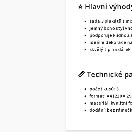
⭐ Hlavní výhod
sada 3 plakátů s mo
jemný boho styl vh
podporuje klidnou 
ideální dekorace n
skvělý tip na dárek
📏 Technické p
počet kusů: 3
formát: A4 (210 × 2
materiál: kvalitní f
dodání: bez rámeč