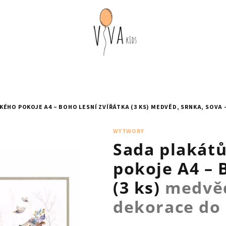
ÉHO POKOJE A4 – BOHO LESNÍ ZVÍŘÁTKA (3 KS)
MEDVĚD, SRNKA, SOVA 
WYTWORY
Sada plakát
pokoje A4 – 
(3 ks)
medvěd
dekorace do