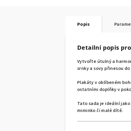
Popis
Parame
Detailní popis pr
Vytvořte útulný a harmon
srnky a sovy přinesou do
Plakáty v oblíbeném boho
ostatními doplňky v poko
Tato sada je ideální jak
miminko či malé dítě.