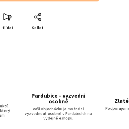
Hlídat
Sdílet
Pardubice - vyzvedni
Zlaté
osobně
uktů,
Podporujeme
Vaši objednávku je možné si
 který
vyzvednout osobně v Pardubicích na
tem
výdejně eshopu.