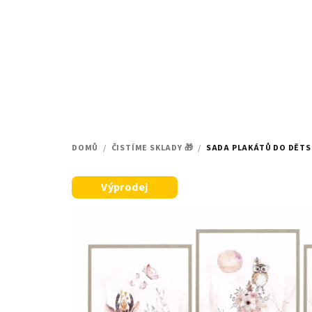
Přejít
na
obsah
DOMŮ
/
ČISTÍME SKLADY 🎁
/
SADA PLAKÁTŮ DO DĚTSK
Výprodej