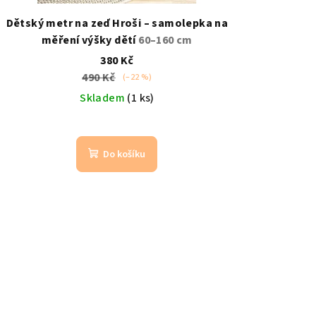
Dětský metr na zeď Hroši – samolepka na
měření výšky dětí
60–160 cm
380 Kč
490 Kč
(–22 %)
Skladem
(1 ks)
Do košíku