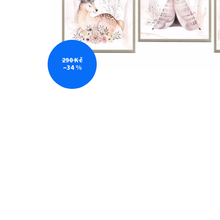
290 Kč
–34 %