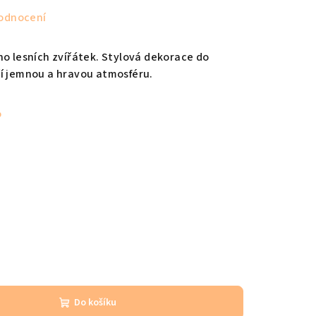
odnocení
ho lesních zvířátek. Stylová dekorace do
ří jemnou a hravou atmosféru.
%
Do košíku