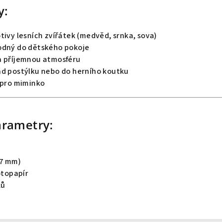
y:
tivy lesních zvířátek (medvěd, srnka, sova)
odný do dětského pokoje
a příjemnou atmosféru
ad postýlku nebo do herního koutku
 pro miminko
arametry:
97 mm)
otopapír
ků