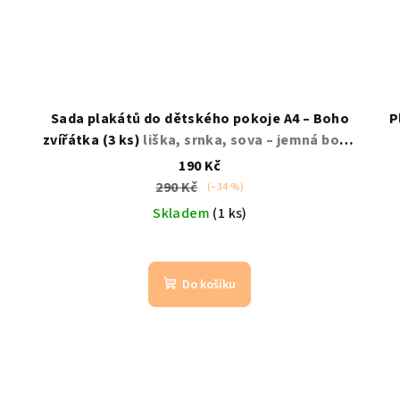
a
Sada plakátů do dětského pokoje A4 – Boho
P
zvířátka (3 ks)
liška, srnka, sova – jemná boho
dekorace
190 Kč
290 Kč
(–34 %)
Skladem
(1 ks)
Do košíku