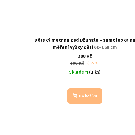
Dětský metr na zeď Džungle – samolepka n
měření výšky dětí
60–160 cm
380 Kč
490 Kč
(–22 %)
Skladem
(1 ks)
Do košíku