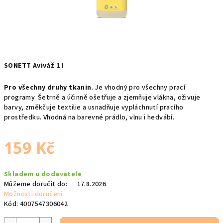
SONETT Aviváž 1 l
Pro všechny druhy tkanin
. Je vhodný pro všechny prací
programy. Šetrně a účinně ošetřuje a zjemňuje vlákna, oživuje
barvy, změkčuje textilie a usnadňuje vypláchnutí pracího
prostředku. Vhodná na barevné prádlo, vlnu i hedvábí.
159 Kč
Měrná
Skladem u dodavatele
cena:
Můžeme doručit do:
17.8.2026
Možnosti doručení
Kód:
4007547306042