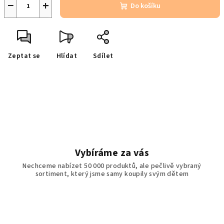
−
+
Do košíku
Zeptat se
Hlídat
Sdílet
Vybíráme za vás
Nechceme nabízet 50 000 produktů, ale pečlivě vybraný
sortiment, který jsme samy koupily svým dětem