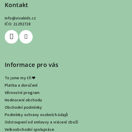
p
Kontakt
a
info
@
vivakids.cz
t
IČO: 21292728
í
Informace pro vás
To jsme my tři ❤
Platba a doručení
Věrnostní program
Hodnocení obchodu
Obchodní podmínky
Podmínky ochrany osobních údajů
Odstoupení od smlouvy a vrácení zboží
Velkoobchodní spolupráce