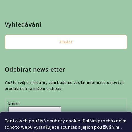
Vyhledávání
Hledat
Odebírat newsletter
Vložte svůj e-mail a my vám budeme zasílat informace o nových
produktech na našem e-shopu.
E-mail
Vložením e-mailu souhlasíte s
podmínkami ochrany osobních
Tento web používá soubory cookie. Dalším procházením
údajů
tohoto webu vyjadřujete souhlas s jejich používáním..