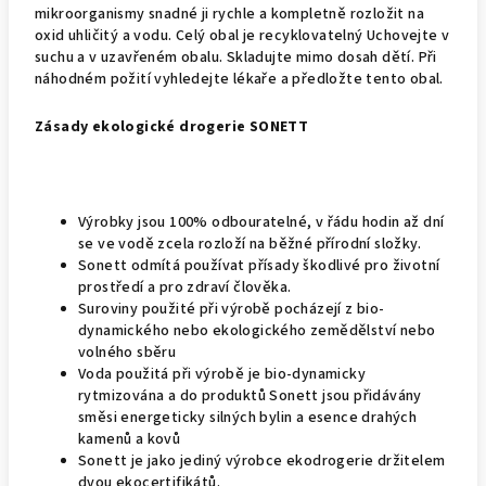
mikroorganismy snadné ji rychle a kompletně rozložit na
oxid uhličitý a vodu. Celý obal je recyklovatelný Uchovejte v
suchu a v uzavřeném obalu. Skladujte mimo dosah dětí. Při
náhodném požití vyhledejte lékaře a předložte tento obal.
Zásady ekologické drogerie SONETT
Výrobky jsou 100% odbouratelné, v řádu hodin až dní
se ve vodě zcela rozloží na běžné přírodní složky.
Sonett odmítá používat přísady škodlivé pro životní
prostředí a pro zdraví člověka.
Suroviny použité při výrobě pocházejí z bio-
dynamického nebo ekologického zemědělství nebo
volného sběru
Voda použitá při výrobě je bio-dynamicky
rytmizována a do produktů Sonett jsou přidávány
směsi energeticky silných bylin a esence drahých
kamenů a kovů
Sonett je jako jediný výrobce ekodrogerie držitelem
dvou ekocertifikátů.