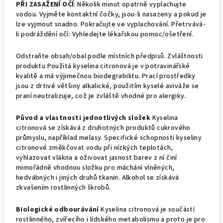
PŘI ZASAŽENÍ OČÍ
: Několik minut opatrně vyplachujte
vodou. Vyjměte kontaktní čočky, jsou-li nasazeny a pokud je
lze vyjmout snadno. Pokračujte ve vyplachování. Přetrvává-
li podráždění očí: Vyhledejte lékařskou pomoc/ošetření.
Odstraňte obsah/obal podle místních předpisů. Zvláštnosti
produktu Použitá kyselina citronová je v potravinářské
kvalitě a má výjimečnou biodegrabilitu. Prací prostředky
jsou z drtivé většiny alkalické, použitím kyselé aviváže se
praní neutralizuje, což je zvláště vhodné pro alergiky.
Původ a vlastnosti jednotlivých složek
Kyselina
citronová se získává z druhotných produktů cukrového
průmyslu, například melasy. Specifické schopnosti kyseliny
citronové změkčovat vodu při nízkých teplotách,
vyhlazovat vlákna a oživovat jasnost barev z ní činí
mimořádně vhodnou složku pro máchání vlněných,
hedvábných i jiných druhů tkanin. Alkohol se získává
zkvašením rostlinných škrobů.
Biologické odbourávání
Kyselina citronová je součástí
rostlinného, zvířecího i lidského metabolismu a proto je pro