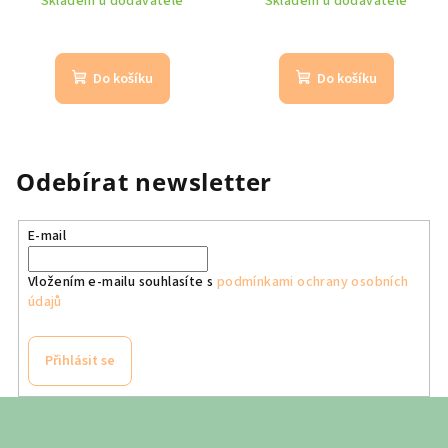
Skladem u dodavatele
Skladem u dodavatele
Do košíku
Do košíku
Odebírat newsletter
E-mail
Vložením e-mailu souhlasíte s
podmínkami ochrany osobních
údajů
Přihlásit se
Z
á