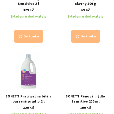
Sensitive 2 l
skvrny 100 g
329 Kč
69 Kč
Skladem u dodavatele
Skladem u dodavatele
Do košíku
Do košíku
SONETT Prací gel na bílé a
SONETT Pěnové mýdlo
barevné prádlo 2 l
Sensitive 200 ml
329 Kč
109 Kč