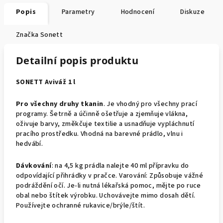
Popis
Parametry
Hodnocení
Diskuze
Značka
Sonett
Detailní popis produktu
SONETT Aviváž 1 l
Pro všechny druhy tkanin
. Je vhodný pro všechny prací
programy. Šetrně a účinně ošetřuje a zjemňuje vlákna,
oživuje barvy, změkčuje textilie a usnadňuje vypláchnutí
pracího prostředku. Vhodná na barevné prádlo, vlnu i
hedvábí.
Dávkování
: na 4,5 kg prádla nalejte 40 ml přípravku do
odpovídající přihrádky v pračce. Varování: Způsobuje vážné
podráždění očí. Je-li nutná lékařská pomoc, mějte po ruce
obal nebo štítek výrobku. Uchovávejte mimo dosah dětí.
Používejte ochranné rukavice/brýle/štít.