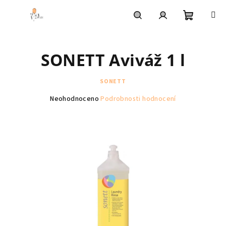
Přejít
na
obsah
Nákupní
Hledat
Přihlášení
SONETT Aviváž 1 l
košík
SONETT
Průměrné
Neohodnoceno
Podrobnosti hodnocení
hodnocení
produktu
je
0,0
z
5
hvězdiček.