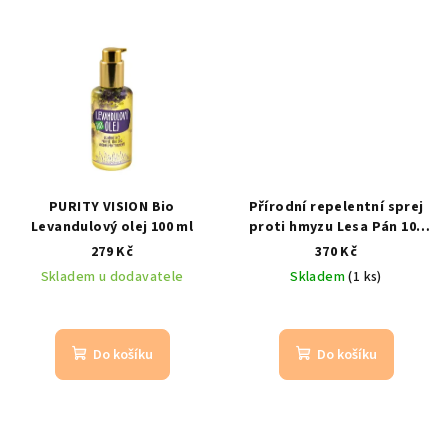
PURITY VISION Bio
Přírodní repelentní sprej
Levandulový olej 100 ml
proti hmyzu Lesa Pán 100
ml – na pokožku i po
279 Kč
370 Kč
štípnutí
100 ml
Skladem u dodavatele
Skladem
(1 ks)
Do košíku
Do košíku