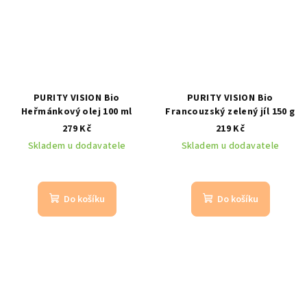
PURITY VISION Bio
PURITY VISION Bio
Heřmánkový olej 100 ml
Francouzský zelený jíl 150 g
279 Kč
219 Kč
Skladem u dodavatele
Skladem u dodavatele
Do košíku
Do košíku