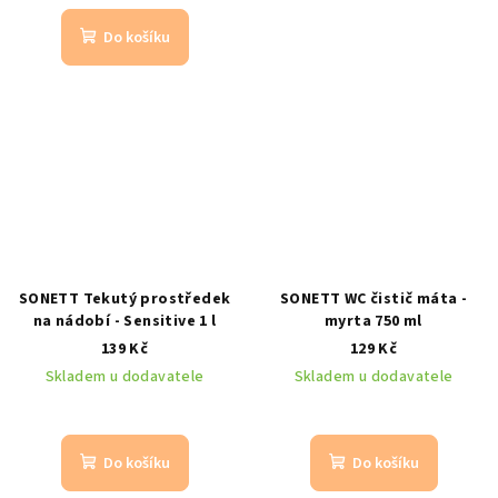
Do košíku
SONETT Tekutý prostředek
SONETT WC čistič máta -
na nádobí - Sensitive 1 l
myrta 750 ml
139 Kč
129 Kč
Skladem u dodavatele
Skladem u dodavatele
Do košíku
Do košíku