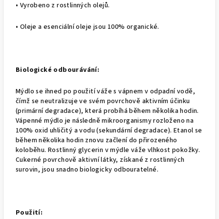
•
Vyrobeno z rostlinných olejů.
•
Oleje a esenciální oleje jsou 100% organické.
Biologické odbourávání:
Mýdlo se ihned po použití váže s vápnem v odpadní vodě,
čímž se neutralizuje ve svém povrchově aktivním účinku
(primární degradace), která probíhá během několika hodin.
Vápenné mýdlo je následně mikroorganismy rozloženo na
100% oxid uhličitý a vodu (sekundární degradace). Etanol se
během několika hodin znovu začlení do přirozeného
koloběhu. Rostlinný glycerin v mýdle váže vlhkost pokožky.
Cukerné povrchově aktivní látky, získané z rostlinných
surovin, jsou snadno biologicky odbouratelné.
Použití: