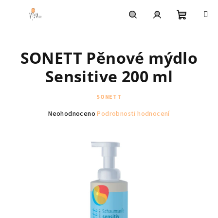
Přejít
na
obsah
Nákupní
Hledat
Přihlášení
SONETT Pěnové mýdlo
košík
Sensitive 200 ml
SONETT
Průměrné
Neohodnoceno
Podrobnosti hodnocení
hodnocení
produktu
je
0,0
z
5
hvězdiček.