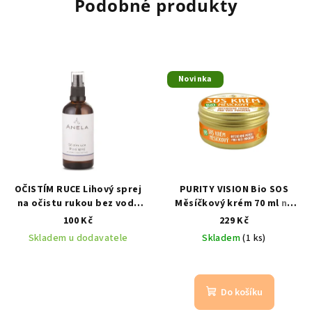
Podobné produkty
Novinka
OČISTÍM RUCE Lihový sprej
PURITY VISION Bio SOS
na očistu rukou bez vody
Měsíčkový krém 70 ml
na
30 ml
ekzém, podráždění a
100 Kč
229 Kč
citlivou pleť se zinkem,
Skladem u dodavatele
Skladem
(1 ks)
neeemem a konopným
olejem
Do košíku