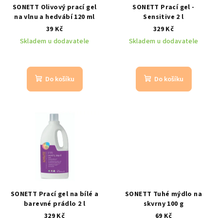
SONETT Olivový prací gel
SONETT Prací gel -
na vlnu a hedvábí 120 ml
Sensitive 2 l
39 Kč
329 Kč
Skladem u dodavatele
Skladem u dodavatele
Do košíku
Do košíku
SONETT Prací gel na bílé a
SONETT Tuhé mýdlo na
barevné prádlo 2 l
skvrny 100 g
329 Kč
69 Kč