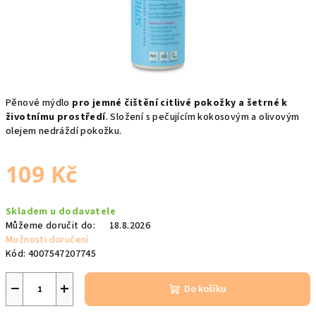
Pěnové mýdlo
pro jemné čištění citlivé pokožky a šetrné k
životnímu prostředí
. Složení s
pečujícím kokosovým a olivovým
olejem nedráždí pokožku.
109 Kč
Měrná
Skladem u dodavatele
cena:
Můžeme doručit do:
18.8.2026
Možnosti doručení
Kód:
4007547207745
−
+
Do košíku